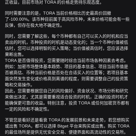
正收益，目前市场对 TORA 的价格走势持乐观态度。
同时需要注意的是，TORA 当前价格相比历史最高价回撤
了-100.00%。该币种目前属于高风险币种，未来价格可能会有一些
反弹，但存在极大地不确定性。
同时，您需要了解这些，每个币种都有自己可以买入的时机和应当
卖出的时机，币种投资的时机是动态变化的；当一个币种价值被低
估时，您可以选择明智的买入策略；当价值被高估时，您应该选择
果断出售。
TORA 是否值得投资，您需要随时综合当前市场各种因素去考虑。
例如：加密市场整体基本趋势、项目的基本信息、项目当前市值是
否被高估、币种当前价格是否处在合适买入的位置等；若项目基本
面突然发生变化或价格高到离谱的程度，则需要调整自己的投资策
略和交易操作。
因此，您需要根据您自己的风险偏好、资金状况、市场分析和研究
来做出决定，尤其是需要重视适合投资的时机，正确的投资时机才
能确保更可靠的收益。特别注意，投资 TORA 或任何加密货币都有
一定的风险和不确定性。
不管您是看好还是看衰 TORA 的发展前景和未来走势，若您想购买
或出售 TORA，都可以选择 Bitget 平台来购买或出售。购买 TORA
的最佳场所是提供无忧安全交易、便捷界面和高流动性的交易所。