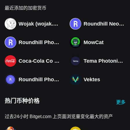
最近添加的加密货币
Wojak (wojak.art)
Roundhill Neocloud ETF (Derivatives)
Roundhill Photonics & Optics ETF (Derivatives)
MowCat
Coca-Cola Co (Derivatives)
Tema Photonics & Optical ETF
Roundhill Photonics & Optics ETF
Vektes
热门币种价格
更多
过去24小时 Bitget.com 上页面浏览量变化最大的资产