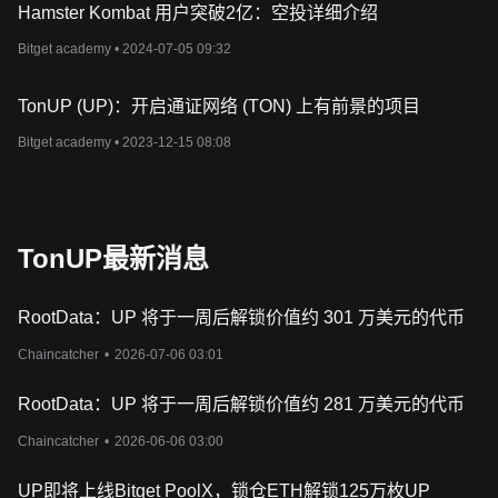
Hamster Kombat 用户突破2亿：空投详细介绍
括两个关键部分：流动性监督计划和价格保护计划。参与流动性监
督计划的项目会将其筹得资金中很大一部分投入
DEX
流动性池，由
Bitget academy •
2024-07-05 09:32
TonUP
通过多重签名钱包共同监管。这确保了启动后的项目质量和
社区保护。价格保护计划设定了最低价格保护，在项目启动后的指
TonUP (UP)：开启通证网络 (TON) 上有前景的项目
定期限内为代币价格提供兜底，从而为投资者提供了更强的安全
性。
Bitget academy •
2023-12-15 08:08
TonUP
面向不同的受众，包括项目开发人员和加密货币爱好者。它
为项目开发者提供一个安全的启动支持平台，并配有营销服务和社
区建设举措。对于投资者来说，它提供了在
TON
生态系统内接触有
前景项目的机会，而
CPP
则确保了安全性和透明度。
什么是
UP
代币？
TonUP最新消息
UP
是
TonUP
生态系统的实用代币。持有者可独家访问
TON
和
Ton
UP
的核心社区。该代币是将于
2024
年推出的
TonUP DAO
的一
部分，支持用户参与项目的治理机制。
DAO
将监管
DAO
金
库，
RootData：UP 将于一周后解锁价值约 301 万美元的代币
TonUP
收入的一部分将用于支持
TON
上的初创企业，从而扩大生
态系统。值得注意的是，
TonUP DAO
分配的
30% UP
代币将成为
Chaincatcher
•
2026-07-06 03:01
UP
代币的流动性管理部分。
UP
代币的总供应量为
100,000,000
枚，分配计划包括
IDO
、
IEO
、战略
/
私人筹款、
DAO
、生态系统、
RootData：UP 将于一周后解锁价值约 281 万美元的代币
团队、顾问、奖励、流动性和营销。
Chaincatcher
•
2026-06-06 03:00
UP即将上线Bitget PoolX，锁仓ETH解锁125万枚UP