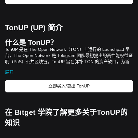
TonUP (UP) 简介
什么是
TonUP
？
TonUP
是在
The Open Network
（
TON
）上运行的
Launchpad
平
台，
The Open Network
是
Telegram
团队最初提出的高性能权益证
明（
PoS
）公共区块链。
TonUP
旨在弥补
TON
的资产缺口，为新
项目的茁壮成长提供一个良好的环境。该平台之所以决定在
TON
的
展开
基础上进行构建，是因为其潜力和独特的平台内容，例如其技术结
构，包括底层
FunC
编程语言和先进的分片技术。有了这个基础，
立即买入/卖出 TonUP
TonUP
就能受益于
TON
卓越的每秒交易（
TPS
）处理能力，支持
大规模应
用并促进去中心化生态系统的发展。
资源
官方网站：
https://tonup.io/
TonUP
如何运作？
在 Bitget 学院了解更多关于TonUP的
TonUP
是
TON
上潜力项目的
Launchpad
平台，致力于弥补资产缺
知识
口并为加密货币社区提供强有力的支持。除了提供常规的首次去中
心化交易所代币发行（
IDO
）服务，该平台还引入了一个新概念
——
社区保护计划（
CPP
），以保障
IDO
社区成员的利益。
CPP
包