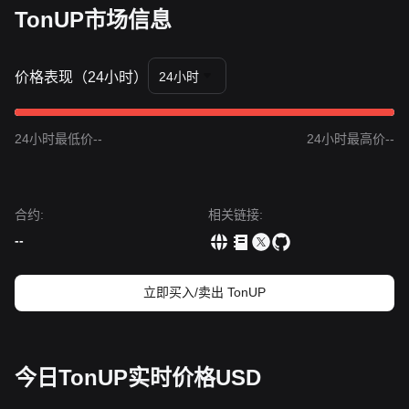
TonUP市场信息
交易信号
潜在买入区
• 若TonUP价格接近
$0.0150 - $0.0155
区间，并出现反弹迹
象，可能提供短期买入机会。
价格表现（24小时）
24小时
• 若价格以显著放大的交易量突破
$0.0210
，则可能确认趋势反
转，并转向更偏多的结构。
风险情景
24小时最低价--
24小时最高价--
• 若TonUP价格跌破
$0.0145
，市场可能进入更深度的回调阶
段，并可能测试历史低点。
买入策略
保守型投资者
合约
:
相关链接
:
• 等待价格成功突破并站稳
$0.0210
这一阻力位后，再在回踩测
试时进场。
--
• 或者，如果价格在不跌破的情况下于
$0.0152
附近企稳，可考
虑小仓位分批进入。
趋势型投资者
立即买入/卖出 TonUP
• 若价格突破
$0.0210
阻力位，可能形成新的上行趋势。下一目
标价预计为
$0.0285
。
长期投资者
• 只要价格仍保持在
$0.0145
这一关键结构性支撑之上，TON
今日TonUP实时价格USD
生态系统的长期潜力或可支撑投资者在回调期间逐步分批增
持。