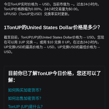
趋势总结
今日TonUP实时价格为 -- USD，当前市值为 --。过去24小时内，
市场洞察
TonUP价格跌幅为0.00%，24小时交易量为$0.00。
从短期来看，过去7天TonUP呈现
横盘区间震荡
的价格结构。
UP/USD（TonUP兑USD）兑换率实时更新。
市场情绪整体为
谨慎
，因为投资者正等待更广泛生态系统给出
明确信号。
市场展望
1TonUP的United States Dollar价格是多少？
乐观情景：
若突破
$0.0210
，可能带来
$0.0285
的目标价。
悲观情景：
若跌破
$0.0152
，价格可能下探至
$0.0120
附近。
截至目前，TonUP(UP)的United States Dollar价格为 -- USD。您现
市场共识
在可以用 1UP 兑换 --，或用 $10 兑换 0 UP。在过去24小时内，
分析师普遍认为：尽管TonUP在短期内可能继续出现波动或盘
UP兑换USD的最高价格为 -- USD，UP兑换USD的最低价格为 --
整，但只要它仍站在
$0.0152
支撑位之上、并在TON网络进一
USD。
步增长的背景下，中期前景仍偏
中性偏多
。
目前你已了解TonUP今日价格，您还可以了
解：
如何购买加密货币？
如何出售加密货币？
TonUP (UP)是什么？