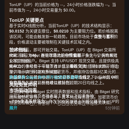
TonUP（UP）的当前价格为 --，24小时价格涨跌幅为 --。当
前市值为 --，24小时交易量为 $0.00。
TonUP 关键要点
基于实时K线图分析，当前TonUP（UP）的技术结构显示：
$0.0152
为关键支撑位，
$0.0210
为主要阻力位。若价格脱离
该区间，可能会触发新一轮趋势。目前市场处于
盘整与蓄积
阶
段，价格波动主要被限制在关键技术区域之内。
技术指标
了解市场后，即可开始交易。TonUP（UP）在 Bitget 交易所
RSI：
交易活跃，Bitget 是全球最大的加密货币平台之一，拥有超过
目前为
46
，表明市场动能
中性偏弱
，多头与空头均未完
全掌控局面。
1.2亿注册用户。Bitget 支持 UP/USDT 现货交易，且提供极具
MACD：
竞争力的手续费——现货挂单低至0%，吃单低至0.03%。平台
信号位于零轴下方，显示
看跌交叉
；但柱状图开始走
平，暗示卖压可能有所减弱。
提供 TonUP 等1300多种加密货币，并维持估值超3亿美元的保
均线结构：
护基金，全天候24小时开放交易，流动性充足。Bitget 的 UP
免费注册 Bitget 账户并开启您的交易吧！
目前价格运行在
50日移动平均线
之下，反映其中期
偏空趋势；同时，价格难以维持在短期20日均线之上。
交易量在各大交易所持续位居前列。
风险免责声明
市场驱动因素
以上分析基于 Bitget 实时图表数据和技术指标，由 Bitget 研究
当前TonUP价格及市场表现主要受以下因素影响：
团队编制和审核，仅供参考，且不构成投资建议。加密货币价
•
TON生态系统活力：
作为TON区块链上的孵化器平台，UP的
格波动性极大，请根据个人的风险承受能力做出投资决策。
价格与TON网络的整体TVL及项目活跃度高度相关。
展开
5分钟前
•
流动性与交易量：
近期日交易量的下降表明散户投资者采取
了“观望”态度，从而导致价格呈现横盘。
•
孵化器活动：
关于TonUP平台即将开展的IDO或项目上线的新
闻，将作为推动UP代币需求的直接催化剂。