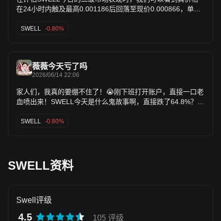
在24小时内触及最高0.001186后回落至现价0.000866，单日
波幅剧烈。作为一名偏好自由现金流和确定性壁垒的长期投资
者，我通常对此类高波动性且缺乏清晰毛利率支撑的资产保持
SWELL
-0.80%
审慎。今日SWELL录得上涨47.0%的单日涨幅，短期内吸引了
大量投机资金，但从估值重置的角度来看，在没有看到其协议
层面产生可持续的生态收入前，这种资金推动的上涨缺乏坚实
薇薇今天亏了吗
的价值锚点。我们仍然需要持续跟踪其筹码分布及后续的项目
2026/06/14 22:06
基本面指引，而非被短期波动干扰决策。
家人们，我真的要绷不住了！😭刚下班打开账户，直接一口老
血喷出来！SWELL今天是什么鬼故事啊，直接跌了64.8%？？
从最高0.001330一路垂直过山车跌到现在的0.000826，这波
“消费”体验真的太窒息了！崩了，彻底崩了，感觉我那点奶茶
SWELL
-0.80%
钱又变成学费交给了市场呜呜呜。💔本来还想靠它赚点零花
钱，现在好了，直接缩水一大半，散了散了，打工人老老实实
回去搬砖！大家今天还好吗，快来安慰我一下！😭
SWELL资料
Swell评级
4.5
105 评级