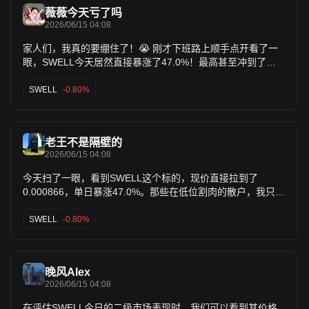
薇薇今天亏了吗
2026/06/15 04:08
家人们，我真的要绷住了！😭 刚才下班路上顺手点开看了一
眼，SWELL今天居然直接暴涨了47.0%！最高甚至冲到了
0.001186，现在回落到0.000866。这波上涨简直不讲道理，
我之前还嫌它没动静，结果一没看就悄悄涨了这么多！这就是
SWELL
-0.80%
打工人的日常吗？上班辛辛苦苦搬砖，下班一看账户，感觉自
己交的学费终于有要回本的迹象了？虽然现价比最高点跌了一
些，但这波体验确实有点刺激。散了散了，今晚必须加个鸡腿
老王不是隔壁的
犒劳一下自己，希望明天继续给力啊！🚀
2026/06/15 04:08
今天扫了一眼，看到SWELL这个标的，现价直接拉到了
0.000866，单日暴涨47.0%。那些在低位割肉的散户，我只能
说你们根本不懂科技演进的底层逻辑。老夫在湾区科技圈干了
二十几年，1999年到现在见识过无数自以为聪明的投机者，但
SWELL
-0.80%
真正能赚到大钱的，永远是靠insider的信息差和对科技生态的
降维打击。SWELL这种短期的爆拉，本质上还是因为其背后
的技术路线图在重塑某些行业壁垒。这绝对是一场技术颠覆。
晚风Alex
不用跟我扯那些没用的，这就是产业趋势的力量。好好看着，
2026/06/15 04:08
科技正在吃掉整个世界，真正的革命才刚刚开始。这就是格局
的差距。
在评估SWELL今日的二级市场表现时，我们可以看到其价格