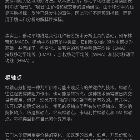
支撑和阻力区域的好方法。从本质上讲，移动平均线能在解读图表
时消除“噪音”。“噪音”由价格和成交量的波动组成。由于移动平均线
是滞后指标，反映已经发生的事件，因此它们不是预测指标，而是
用于确认和分析的解释性指标。
事实上，移动平均线是其他几种著名技术分析工具的基础，如布林
带和 MACD。移动平均线有多种类型，它们都以相同的基本前提为
基础，并添加了一些变化。最著名的有简单移动平均线（SMA）、
指数移动平均线（EMA）、加权移动平均线（WMA）和赫尔移动平
均线（HMA）。
枢轴点
枢轴点分析是一种判断价格可能出现反应的关键位的技术。枢轴点
往往起支撑或阻力作用，也可能是转折点。这种技术通常被日内交
易者使用，但这一理念在不同的时间框架下都是有效的。有几种方
法可以确定确切的点位。常见的枢轴点类型有传统枢轴点、斐波纳
契枢轴点、伍迪枢轴点、经典枢轴点、卡玛利拉枢轴点和 DM 枢轴
点。每种类型都有自己的计算方法。
它们大多使用重要价格的变化，如既定的高点、低点、开盘价和收