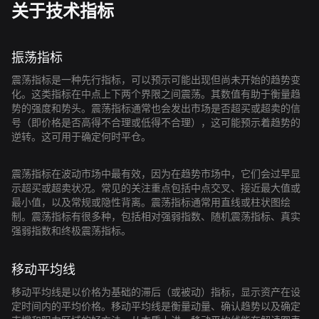
关于技术指标
振荡指标
震荡指标是一种先行指标，可以预示可能出现但尚未开始的趋势变
化。这类指标在中点上下两个界限之间震荡。其数值有助于衡量趋
势的强度和势头。震荡指标通常也会发出市场是否超买或超卖的信
号（即价格是否高得不合理或低得不合理），这可能预示着趋势的
逆转。这可用于确定何时平仓。
震荡指标在波动市场中最有效，因为在趋势市场中，它们会过早显
示超买或超卖状况。常见的关注重点包括中点交叉、接近最大值或
最小值，以及常规或隐性背离。震荡指标通常用直线或柱状图绘
制。震荡指标有很多种，包括相对强弱指数、随机震荡指标、真实
强弱指数和终极震荡指标。
移动平均线
移动平均线是以价格为基础的滞后（或被动）指标，显示资产在设
定时间内的平均价格。移动平均线是衡量动量、确认趋势以及确定