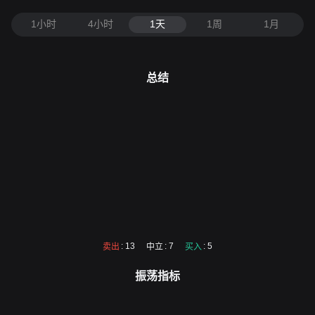
1小时
4小时
1天
1周
1月
总结
: 13
: 7
: 5
卖出
中立
买入
振荡指标