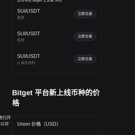
您可以在 Bitget 上交易 SUI。
做合约，盯住OI，跟踪资金费率，管理好
635-633，1小时级别上有个三角收敛，会
自己的保证金。 高杠杆能把一个本来不错
在8月1号凌晨2点之前分一个短时方向出
SUI/USDT
的交易机会，直接变成爆仓通知。 活得
立即交易
来，最差也能吃根针，依旧是留心下收敛
现货
久，比赚得快重要得多。 $BTC $ETH
的关键位置，哪边突破，追哪边，止损在
$SOL #HYPE生态承压，清算减持同现 #
反向的1小时上一根收线的K的顶部、底部
从降息到加息，联储分歧全公开
就可以了，扫了就不要了，扫不了就拿
SUI/USDT
立即交易
#SonicLabs管理层变动
着。 看看晚上美股开盘闪崩怎么走吧···还
杠杆
有6天就出财报了，做出超预期回报不一定
涨，做不出超预期回报估计就要竖起来跌
SUI/USDT
了😂··
立即交易
U 本位合约
Bitget 平台新上线币种的价
格
进行开
在以对
Union 价格（USD）