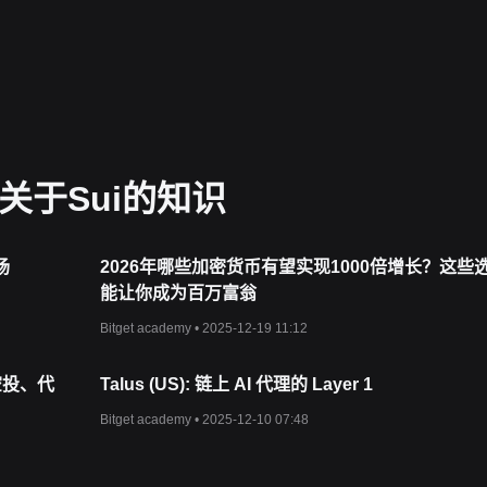
实验室开发。
Mysten
实验室背后的团队包括
Meta Novi Research
的前高
创建过程中发挥了重要作用。
交易的用户）和验证者（验证交易的节点）之间能够主动发起通信。它利
。
ve
编程语言创建和管理，被赋予一个唯一的
ID
，并存储在区块链的分布
多关于Sui的知识
吐量。如果多个交易共享一个对象，
Sui
会采用基于
DAG
的高吞吐量共
用代币，它可用于执行交易、启动智能合约以及与平台上的各种应用程序
场
2026年哪些加密货币有望实现1000倍增长？这些
募集到
3
亿美元，这表明人们对
SUI
代币和整个
Sui
网络有着浓厚的兴趣
能让你成为百万富翁
Bitget academy •
2025-12-19 11:12
一轮大的融资或合作可以增强信心。
A空投、代
Talus (US): 链上 AI 代理的 Layer 1
，该代币的需求可能会上升，从而对其价格产生积极影响。
到
Bullshark
的转换，会影响投资者的看法，进而影响
价格。
Bitget academy •
2025-12-10 07:48
到更广泛的经济条件的影响，包括监管动态和市场波动。
等竞争对手相比的表现也会影响其价格。