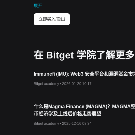
Sui
在区块链技术领域取得了突破性进展，由
Mysten
展开
首席架构师，他们在
Diem
区
块链和
Move
编程语言的
资源
正式文件：
https://docs.sui.io/
立即买入/卖出
官方网站：
https://sui.io/
Sui
如何运作？
Sui
网络的设计旨在保证高效，其特点是请求者（发起
行处理非重叠状态的设计，实现了近乎即时的交易确认
在
Sui
的架构中，
“
对象
”
十分重要。这些对象通过
Mo
在 Bitget 学院了解更
中。验证者并行处理涉及这些对象的交易，从而提高吞
Bullshark
来高效处理共享资源。
什么是
Sui
代币（
SUI
）？
Sui
代币（
SUI
）是
Sui
网络的原生代币。作为一种实
Immunefi (IMU): Web3 安全平台和漏洞赏金市
互。到
2022
年
9
月，
Mysten
实验室在
B
轮融资
中成功
Bitget academy •
2026-01-20 10:17
了大额投资。
哪些因素会影响
Sui
代币（
SUI
）的价格？
导致
SUI
代币价格波动的因素有很多：
-
市场情绪：投资者的兴趣会极大地影响
SUI
的价值。
什么是Magma Finance (MAGMA)？MAGM
-
采用率：随着越来越多的用户和开发者入驻
Sui
平台
币经济学及上线后价格走势展望
-
技术发展：
Sui
共识算法的升级或倒退，如从
Tusk
-
宏观经济因素：与其他资产一样，
SUI
的价格也会受
Bitget academy •
2025-12-16 08:34
-
竞争：作为
“
索拉纳的克星
”
，
Sui
与索拉纳、以太坊
Sui
对金融的影响