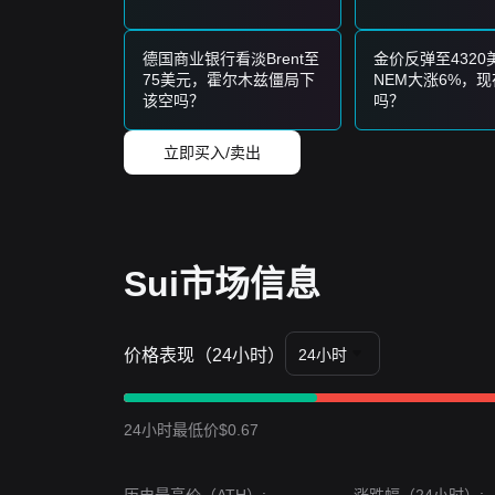
• 等待 SUI 价格回调至
$0.66
支撑位时分批买入。
• 或者，等待确认突破
$0.72
后再顺势跟进。
趋势投资者
德国商业银行看淡Brent至
金价反弹至4320
• 如果 SUI 突破
$0.72
阻力位，可能预示趋势反转
75美元，霍尔木兹僵局下
NEM大涨6%，
长期投资者
该空吗？
吗？
• 只要市场维持在
$0.65
关键结构性支撑之上，长期
趋势总结
立即买入/卖出
市场洞察
从短期来看，SUI 在过去 7 天内表现出
区间震荡
的
坚实的底部支撑。
市场展望
如果 SUI 价格突破
$0.72
，下一个目标价位可能是
Sui市场信息
如果 SUI 价格跌破
$0.66
，下一个目标价位可能是
市场共识
综合分析表明，虽然 SUI 短期内可能面临持续的
要。
价格表现（24小时）
24小时
24小时最低价$0.67