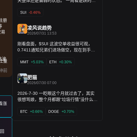
天整体还是偏弱的状态。 一周看是跌的，
接穿仓： $SUI · $APT · $SEI · $NEAR ·
跌幅不算小，一个月拉长看也是跌的，跌
$AVAX · $ADA · $DOT · $LTC · $TRX ·
了六个多点，这段时间没有真正走出弱
SUI
-0.46%
$TON · $LINK · $UNI · $AAVE · $MKR ·
势。24小时最高摸到0.69，最低跌到过
亿注册
$HYPE · $ZEC · $SNDK · $DOGE 这些品
0.66，今天窄幅反弹，把昨天丢的一部分
等
种，每次OI过热之后，走势几乎一模一样
凌风说趋势
承
补回来一点。 离历史最高的5.35跌了八成
交易
2026/07/31 13:53
——拉上去，堆满多头，然后一根针打回
七，位置已经不算高了，不过这段时间资
原点。你在K线上看到的每一次暴跌，背后
金对它的态度一直比较谨慎，没有明显的
刚看盘面，$SUI 这波空单收益很可观，
都有一堆被清掉的仓位。 AI和基建板块也
抄底资金进场的迹象。 这个位置，如果能
0.7411通知兄弟们进场做空，现在到手
一样： $TAO · $FET · $RNDR · $AKT ·
守住0.66这个24小时低点，短期或许能先
635.61%收益。 前段时间小幅拉升骗了不
$DATA · $WLD · $SENT · $NEX · $AGIX
格波
吞吐量
磨一磨企稳。要是这个位置也扛不住，可
少人追多，主力出货之后价格持续回落。
· $OCEAN · $AIOZ · $KAITO · $NEAR ·
MMT
+5.03%
ETH
+0.30%
能还得往下看更低的地方。想抄底的先别
$FIL · $AR · $THETA · $GRT 砸盘之前，
手里持有空单的先兑现一部分利润，剩下
钟前
急，等真正止跌的信号更明确一点再动
这些币的合约持仓永远是先堆到高位，然
仓位设置好防护，避免反弹把浮盈吞掉。
肥猫
手。 $SUI$SUI
后再一锅端。不是项目不好，是杠杆堆得
还没入场先观望，不要看见下跌就跟风进
2026/07/30 07:00
太满，随便一个回调就能把多头全部带
场，等反弹之后再找机会操作更稳妥。 持
走。 DeFi赛道同样逃不掉： $UNI ·
续更新各币种策略，高性价比机会第一时
2026-7-30 一眨眼这个月就过去了，其实
$AAVE · $MKR · $PENDLE · $RE ·
间更新，不要错过了，快上车！$MMT
很想骂娘，整个月都跟“垃圾行情”没什么区
$KAITO · $ENA · $ONDO · $JTO · $LDO
看涨
$ETH
别，现在是加密像美股，美股像加密，应
· $CRV · $COMP · $SNX 杠杆踩踏来的时
该波动率很大的反而没啥反应，反而应该
BTC
+0.66%
DOGE
+0.70%
候，现货买盘根本接不住，价格直接断
以行情平缓的暴涨暴跌跟土狗一样😂 大饼
崖。 Meme和高Beta品种，清算速度最
就一直在640-633这里磨，真的耐心都磨
快，几分钟跌20%属于正常发挥： $PEPE
没了快····涨就好好涨，跌就好好跌不行
回
· $WIF · $BONK · $FLOKI · $POPCAT ·
吗，一直折磨人😂，观察了下我的自选列
$MEW · $MEME · $CHIP · $JELLYJELLY