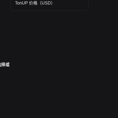
管和
TonUP 价格（USD）
用可并
式账本
识协议
进行交
选择或
并进行