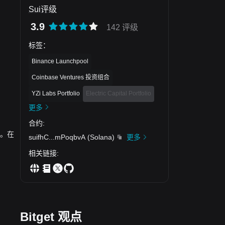
Sui评级
3.9
142 评级
标签
：
Binance Launchpool
Coinbase Ventures 投资组合
YZi Labs Portfolio
Electric Capital Portfolio
更多
合约
:
UI。在
suifhC
...
mPoqbvA
(
Solana
)
更多
相关链接
:
Bitget 观点