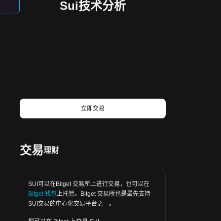
Sui技术分析
· $YALA · $FIGHT · $ROBO · $DOGE ·
表里的交易对，hype的热度明显在减退，
$SHIB · $BOME · $GIGGLE · $BEAT ·
买盘量也在减少，最近都是大盘上涨，他
$LAB · $TRUMP · $HOME · $MEGA ·
涨一点点或者横盘，大盘回调他就跟着回
$SPACE · $VIRTUAL 你以为自己在交易
调一些，虽然现在看起来有点“痴心妄想”，
动量，其实只是在情绪最热的时候接了最
但我还是觉得38~35接hype也许会好些。
后一棒。 最惨的是那些低流动性品种，一
昨天给TAO和WLD补了一点仓位，现在大
旦触发强平，连对手盘都找不到： $ARB ·
饼还没开始正八经回调，他们就已经靠到
$OP · $MATIC · $FIL · $EOS · $SAND ·
前低附近去了，真来个大的回调，不少山
$ALGO · $LTC · $TRX · $TON · $BEAT ·
寻求
$EDGE · $COAI · $TRUMP · $RAVE ·
寨估计会“死给你看”，ADA倒是出乎预料的
$SPACE · $SOPH · $IP · $AVNT ·
硬了，这几次大饼向下插针和回踩，都一
$ZAMA · $OFC · $PIEVERSE ·
直守在0.16的附近，我还以为项目方不打
立即交易
$VIRTUAL · $ACU · $MEGA · $OPG ·
算再玩了呢···，我现在有持仓的山寨是
$SLX · $LAB · $BSB · $ALLO · $EDEN ·
$HUMA · $ZKP · $METIS · $GEOD ·
SUI、TAO、ADA、DOGE、ENA、BCH、
$GRVT · $OMNI · $MF · $NIGHT ·
WLD、WIF、TRUMP，ONDO、DASH、
$OPN · $WMTX · $LSSOL · $HYPE ·
重
AAVE，别学我这开超市一样的买法😂，我
交易
$ZEC · $SNDK · $AEON · $BICO ·
理财
每个持仓都不多，现在补仓也不敢多补
$PUMP · $BZ · $HOME · $RE · $ZAMA ·
$CORE · $SOON · $XMR · $MU ·
了，前段时间还是50,100的补，这段时间
$SPCX · $SKHY · $CL · $XAU 这些币不
都成了30、20的补仓了😂，天知道后面会
SUI可以在
Bitget 交易所
上进行交易，也可以在
是没有机会，是杠杆容错率太低。进去的
怎么走，确保自己手里永远有子弹可以拉
Bitget 钱包
上托管。
Bitget 交易所
也是最先支持
时候觉得是机会，出来的时候才知道代
扯均价就好，别等来等去，真等到一根天
SUI交易的中心化交易平台之一。
价。 $RAVE 这一轮就是活生生的例子。高
量针的时候，手里没钱了，只能看着别人
杠杆堆出来的行情，爆完仓才真正见底。
捡带血的筹码了。 大饼的潜在支撑依旧在