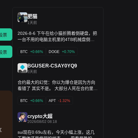
肥猫
1天前
2026-8-6 下午在给小猫折腾着倒硬盘，把
投票
一台不用的电脑主机里的4TB机械盘倒到
他电脑里，然后把摄像头也拆给他，小猫
最近热衷于直播😂，难得他有个兴趣，我
BTC
+0.66%
DOGE
+0.70%
投票
自然也得做个不扫兴的老爹，去全力支持
他了··· 希望这次他能坚持的时间长点😂···
BGUSER-CSAY0YQ9
闪迪算是“利好出尽”了，暂时没什么预期钓
3天前
着他继续向上，看看1212-1282之间的盘
合约最大的幻觉：你以为爆仓是因为方向
整情况吧，最迟8月17，如果还起不来，就
看错了 其实不是。 大部分人死在合约里，
要向下看新低了··· 大饼走的还凑合，650
从来不是因为方向选错，而是死在资金费
附近1小时级别多重顶，看看646-
率失控的那个瞬间。当持仓成本开始吞噬
645（643）附近的支撑情况如何，看1小
BTC
+0.66%
APT
-1.32%
浮盈的时候，手里的合约就已经不是交易
时的线，如果要向上突破，就是明天的事
了，是击鼓传花。 费率越来越贵，持仓越
儿了，不过明天是周五，这能冲破上方的
crypto大超
来越热，直到有一天，市场只需要轻轻推
压制吗😂？ 继续去做美股看板去了···我的
2026/08/02 08:18
一下，整个结构就塌了。 大的池子还能撑
DOGE依旧是“死狗一条”，SUI也“死”一半
区
一撑： $BTC · $ETH · $BNB · $SOL ·
了😂···，大饼没掉多少，不知道山寨怎么
sui现在0.69u左右，今天小幅上涨，这几
$XRP 中盘币和高Beta山寨，每次都是直
下这么多···