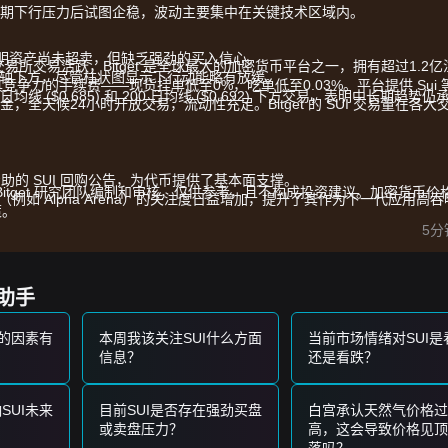
期下行压力后试图企稳，波动主要集中在关键技术区域内。
明资产尚未超卖，但缺乏强劲的买入信心。
t 交易所交易活跃，Bitget 是全球最大的加密货币平台之一，拥有超过1.2
零轴下方，尽管柱状图显示下行动能略有放缓。
提供极具竞争力的手续费——现货挂单低至0%，吃单低至0.03%。平台提供 Sui 
日均线 ($0.685) 和 200 日均线 ($0.692) 下方交易，表明中长期趋势仍
，全天候24小时开放交易，流动性充足。Bitget 的 SUI 交易量在各大
的 SUI 回购公告，为代币提供了基本面支撑。
由 Bitget 研究团队编制和审核，仅供参考，且不构成投资建议。加密货币价
实验（例如 Alpha Arena）的关注度日益增加，提升了其作为下一代应用高
策。
5分
进一步增强了 SUI 代币的基础效用和需求。
参考交易策略：
策助手
确的反弹信号，可能形成短期买入机会。
格的因素有
本周我该关注SUI什么方面
当前市场情绪对SUI是
可能确认新的短期上涨趋势。
信息？
还是看跌？
 potentially 测试 $0.60 的心理关口。
SUI未来
目前SUI是否存在强劲买盘
白宫承认天然气价格过
或卖盘压力？
高，这会导致价格见顶