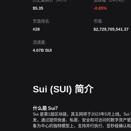
历史最高价（ATH）:
涨跌幅（24小时）:
$5.35
-0.85%
市值排名:
市值:
#28
$2,729,705,541.37
流通量:
4.07B SUI
Sui (SUI) 简介
什么是
Sui
？
Sui
是第
1
层区块链，其主网将于
2023
年
5
月上线。
Sui
发，通过提供快速、私密、安全和可访问的数字资产管
象为中心的独特模型上，支持并行执行、亚秒级确认和