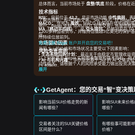
总体而言，当前市场处于
盘整/筑底
阶段，价格在近
技术指标
RSI：
目前位于
42.2
，显示市场动能
中性偏弱
，表
了解市场后，即可开始交易。Sui（SUI）在 Bitge
MACD：
信号为
看跌
，MACD 线保持在信号线和
用户。Bitget 支持 SUI/USDT 现货交易，且
MA（移动平均线）：
呈
空头排列
。价格目前在 50 
1300多种加密货币，并维持估值超3亿美元的保护基金
压。
所持续位居前列。
市场驱动因素
免费注册 Bitget 账户并开启您的交易吧！
当前 Sui 的价格和市场状况主要受以下因素影响：
风险免责声明
•
生态系统回购计划：
最近关于由稳定币管理收益资助
以上分析基于 Bitget 实时图表数据和技术指标，
•
AI 与机构兴趣：
华尔街对基于 Sui 的 AI 交易
动性极大，请根据个人的风险承受能力做出投资决
L1 的地位。
展开
•
稳定币流动性：
网络上原生稳定币交易量持续增长，
交易信号
基于当前的技术结构及市场动能，分析师提供以下
GetAgent：您的交易“智”变决
潜在买入区域
• 如果 SUI 价格接近
$0.65 - $0.66
支撑区并出现明
影响当前SUI价格走势的新
影响SUI未来价
• 如果 SUI 价格伴随成交量显著放大突破
$0.72
，则
闻有哪些？
哪些？
风险情景
• 如果 SUI 价格跌破
$0.65
，市场可能进入更深的回调阶段，
买入策略
交易者关注的SUI关键价格
有哪些事可能影响
基于当前市场结构，分析师提供以下参考策略：
区间是什么？
价格？
保守型投资者