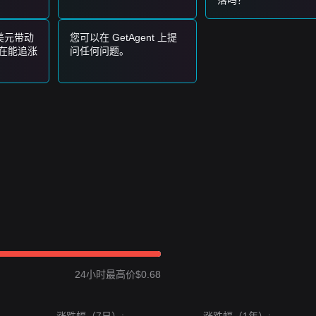
落吗？
美元带动
您可以在 GetAgent 上提
。下一阶段的目标价位可能是
$0.78
。
现在能追涨
问任何问题。
筑底过程就保持完整，允许逐步建仓积累。
价格结构，市场情绪保持
谨慎
。该资产目前正在消化之前的涨幅，同时
$0.82
。
$0.60
。
波动或盘整，但维持
$0.66
的关键支撑对于
中性偏多
的中期复苏前景至关
24小时最高价$0.68