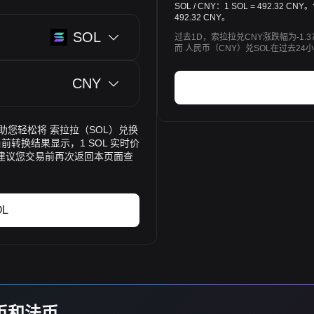
SOL / CNY：1 SOL = 492.3
492.32 CNY。
SOL
过去1D，索拉拉兑CNY涨跌幅为-1.3
而 人民币（CNY）兑SOL在过去24小
CNY
率，帮助您轻松将 索拉拉（SOL）兑换
转换结果显示，1 SOL 实时价
繁，建议您交易前再次返回本页面查
L
货币和法币