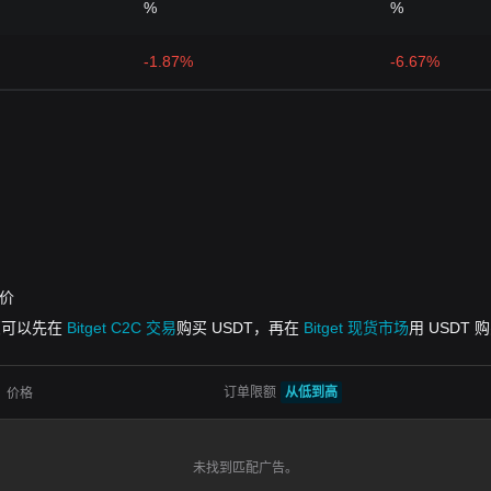
%
%
-1.87%
-6.67%
报价
但您可以先在
Bitget C2C 交易
购买 USDT，再在
Bitget 现货市场
用 USDT 
订单限额
从低到高
价格
未找到匹配广告。