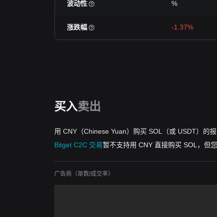
波动性
%
涨跌幅
-1.37%
买入
卖出
用 CNY（Chinese Yuan）购买 SOL（或 USDT）的
Bitget C2C 交易
暂不支持用 CNY 直接购买 SOL，
广告商（单数/成交率）