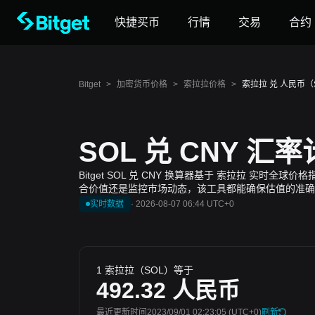
快捷买币
行情
交易
合约
Bitget
>
加密货币价格
>
索拉拉价格
>
索拉拉 兑 人民币（S
SOL 兑 CNY 汇
Bitget SOL 兑 CNY 换算器基于 索拉拉 实
合价值还是监控市场动态，该工具都能确保估值的准确
实时数据
·
2026-08-07 06:44 UTC+0
1 索拉拉（SOL）等于
492.32
人民币
最近更新时间2023/09/01 02:23:05
(UTC+0)
刷新