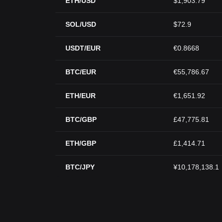
ETH/USD
$1,903.79
SOL/USD
$72.9
USDT/EUR
€0.8668
BTC/EUR
€55,786.67
ETH/EUR
€1,651.92
BTC/GBP
£47,775.81
ETH/GBP
£1,414.71
BTC/JPY
¥10,178,138.1