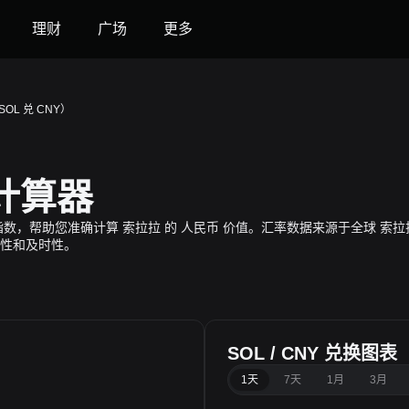
理财
广场
更多
OL 兑 CNY）
率计算器
时全球价格指数，帮助您准确计算 索拉拉 的 人民币 价值。汇率数据来源于全
性和及时性。
SOL / CNY 兑换图表
1天
7天
1月
3月