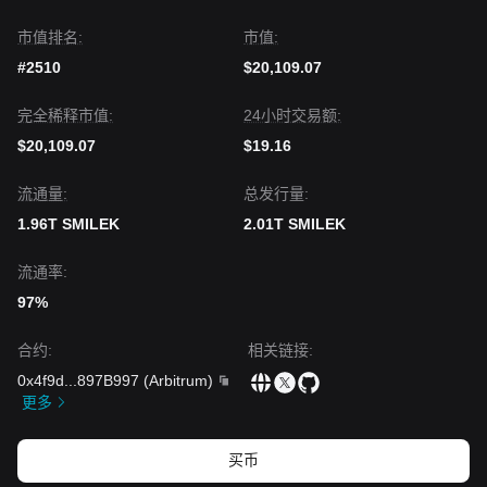
市值排名:
市值:
#2510
$20,109.07
完全稀释市值:
24小时交易额:
$20,109.07
$19.16
流通量:
总发行量:
1.96T SMILEK
2.01T SMILEK
流通率:
97%
合约
:
相关链接
:
0x4f9d
...
897B997
(
Arbitrum
)
更多
买币