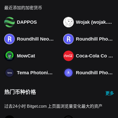
最近添加的加密货币
DAPPOS
Wojak (wojak.art)
Roundhill Neocloud ETF (Derivatives)
Roundhill Photonics & Optics ETF (Derivatives)
MowCat
Coca-Cola Co (Derivatives)
Tema Photonics & Optical ETF
Roundhill Photonics & Optics ETF
热门币种价格
更多
过去24小时 Bitget.com 上页面浏览量变化最大的资产