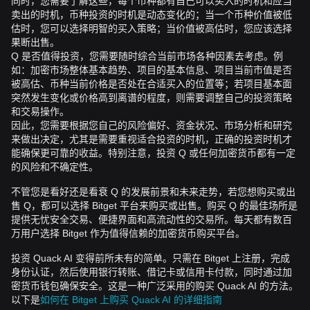
同时，您需要了解这些，每个币种都有自己可以买入的时机和应当
卖出的时机，币种投资的时机是动态变化的；当一个币种价值被低
估时，您可以选择明智的买入策略；当价值被高估时，您应该选择
果断出售。
Q 是否值得投资，您需要随时综合当前市场各种因素去考虑。例
如：加密市场整体基本趋势、项目的基本信息、项目当前市值是否
被高估、币种当前价格是否处在合适买入的位置等；若项目基本面
突然发生变化或价格高到离谱的程度，则需要调整自己的投资策略
和交易操作。
因此，您需要根据您自己的风险偏好、资金状况、市场分析和研究
来做出决定，尤其是需要重视适合投资的时机，正确的投资时机才
能确保更可靠的收益。特别注意，投资 Q 或任何加密货币都有一定
的风险和不确定性。
不管您是看好还是看衰 Q 的发展前景和未来走势，若您想购买或出
售 Q，都可以选择 Bitget 平台来购买或出售。购买 Q 的最佳场所是
提供无忧安全交易、便捷界面和高流动性的交易所。每天都有数百
万用户选择 Bitget 作为值得信赖的加密货币购买平台。
投资 Quack AI 变得前所未有的简单。只需在 Bitget 上注册，完成
身份认证，然后使用银行转账、借记卡或信用卡付款，同时通过加
密货币钱包确保安全。这是一种广泛采用的购买 Quack AI 的方法。
以下是
如何在 Bitget 上购买 Quack AI 的详细指南