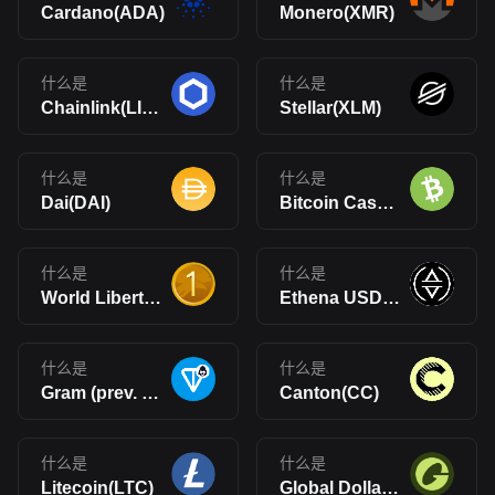
Cardano(ADA)
Monero(XMR)
什么是
什么是
Chainlink(LINK)
Stellar(XLM)
什么是
什么是
Dai(DAI)
Bitcoin Cash(BCH)
什么是
什么是
World Liberty Financial USD(USD1)
Ethena USDe(USDe)
什么是
什么是
Gram (prev. Toncoin)(GRAM)
Canton(CC)
什么是
什么是
Litecoin(LTC)
Global Dollar(USDG)