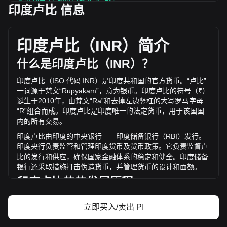
本周 Pi币 兑 印度卢比 汇率上涨
印度卢比 信息
Pi币 的当前市场价格为每 PI ₹8.38，基于 11,041,664,000 PI
的流通供应，总市值为 ₹92,561,190,140.49 INR 。 Pi币 的交
易量在过去 24 小时内变化了 -31.76% (₹-553,529,214.26
印度卢比（
INR
）简介
INR)。上一交易日， PI 的交易量是 ₹1,743,014,813.3。
什么是印度卢比（
INR
）？
通过 Bitget 了解更多 Pi币 相关信息
印度卢比（
ISO
代码
INR
）是印度共和国的官方货币。
“
卢比
”
一词源于梵文
“Rupyakam”
，意为银币。印度卢比的符号（
₹
）
Pi 价格
诞生于
2010
年，由梵文
“Ra”
和去掉左边竖杠的大写罗马字母
Pi价格预测
“R”
组合而成。印度卢比是印度唯一的法定货币，用于该国国
什么是 Pi（PI）？
内的所有交易。
Pi币收益计算器
印度卢比由印度的中央银行
——
印度储备银行（
RBI
）发行。
印度央行负责监管和管理印度货币及货币政策。它负责监督卢
比的发行和供应，确保国家金融体系的稳定和健全。印度储备
银行还采取措施打击伪造货币，并管理货币的设计和面额。
印度卢比的的发展历程
1835
年的
《硬币法》规范了印度的硬币发行，推出了印有威廉
立即买入/卖出 PI
四世和后来的维多利亚女王肖像的硬币。
“
卢比亚
”
最初是一种
银币，在
19
世纪，由于欧洲和美国发现了大量的白银储备，卢