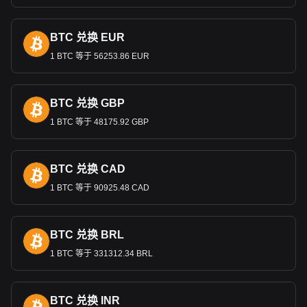
（
CBDC
）发行。它于
2022
年
12
月推出，利用区块链分布式账
本技术进行安全交易。数字卢比具有唯一可识别性，并受印度
中央银行监管，确保其作为法定货币的可靠性。它既可在线使
BTC 兑换 EUR
用，也可离线使用，可满足广泛的金融交易需求。印度储备银
1 BTC 等于 56253.86 EUR
行推出了两个版本：用于银行间结算的
“
批发数字卢比
”
（
e₹-
W
）和用于消费者和企业交易的
“
零售数字卢比
”
（
e₹-R
）。这
一举措旨在降低与实物货币相关的成本，提高交易效率，支持
印度不断增长的数字经济。与加密货币不同，数字卢比
是一种
BTC 兑换 GBP
主权货币，由印度中央银行提供支持，其价值与实物卢比相
1 BTC 等于 48175.92 GBP
同。
Bitget 加密货币与法币兑换数据显示，最受欢迎的 Pi
BTC 兑换 CAD
币 汇率对是PI兑INR，Pi币的货币代码是 PI。立即使
1 BTC 等于 90925.48 CAD
用我们的加密货币计算器查看您的加密货币可以兑换
成多少INR。
BTC 兑换 BRL
1 BTC 等于 331312.34 BRL
BTC 兑换 INR