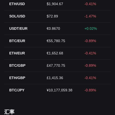
ETH/USD
$1,904.67
-0.41%
SOL/USD
$72.89
-1.47%
USDT/EUR
€0.8670
+0.02%
BTC/EUR
€55,780.75
-0.89%
ETH/EUR
€1,652.68
-0.41%
BTC/GBP
£47,770.75
-0.89%
ETH/GBP
£1,415.36
-0.41%
BTC/JPY
¥10,177,059.38
-0.89%
汇率