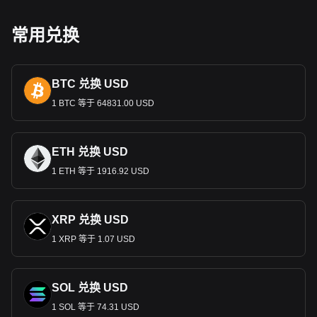
比亚面临着相对于黄金的贬值。第二次世界大战期间，普通卢
比被四进制银合金取代，
1947
年独立后，印度继续使用当时的
常用兑换
货币，直到
1950
年通过宪法。
1957
年，印度引入十进制货币
体系，一卢比分为
100
派沙。
印度卢比纸币和硬币
BTC 兑换 USD
目前的印度货币包括各种面值的纸币，如
10
卢比、
20
卢比、
50
卢比、
1 BTC 等于 64831.00 USD
100
卢比、
200
卢比、
500
卢比和
2000
卢比。每种面
额都有自己
独特的配色方案和设计元素，很容易区分。硬币的
面值较小，有
1
卢比、
2
卢比、
5
卢比和
10
卢比，由各种金属铸
造，还采用了代表印度文化和历史精神的标志性设计。
ETH 兑换 USD
经济影响和汇率管理
1 ETH 等于 1916.92 USD
2016
年的
“
废钞令
”
旨在打击地下经济，遏制非法活动融资。此
举后续发行了圣雄甘地新系列的
500
和
2000
卢比新钞。印度央
行的战略不是将印度卢比与特定外币挂钩，而是旨在通过市场
XRP 兑换 USD
干预减少汇率波动。这一政策反映出他们倾向于采用稳定而灵
1 XRP 等于 1.07 USD
活的汇率制度，以适应全球经济动态。
什么是数字卢比？
SOL 兑换 USD
数字卢比（
Digital Rupee
）又称
e₹
或
eI
NR
，是印度卢比的
数字版本，由印度储备银行（
RBI
）作为央行数字货币
1 SOL 等于 74.31 USD