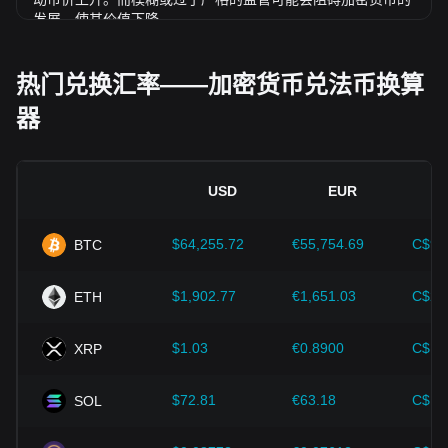
发展，使其价值下降。
经济指标：
发行法币的国家宏观经济因素（如通胀率、利率和
经济增长等关键指标）对法币价值起决定性作用，并间接影响
热门兑换汇率——加密货币兑法币换算
PI/INR 的汇率。例如：高通胀可能会削弱市场对法币的信任，
器
促使投资者寻求比特币等加密资产作为避险工具，进而推高其
价格。
技术创新：
区块链技术的持续发展、扩容方案的优化以及安全
性的提升，都为比特币等加密货币的价值增长提供了强有力的
USD
EUR
支撑。
$64,255.72
€55,754.69
C$90
BTC
投资者需深入了解这些因素，以避免做出错误决策。在综合考
虑这些影响因素后，投资者还应密切关注 Pi 价格的未来走
势，并根据市场变化及时调整投资策略。
$1,902.77
€1,651.03
C$2,
ETH
$1.03
€0.8900
C$1.
XRP
$72.81
€63.18
C$10
SOL