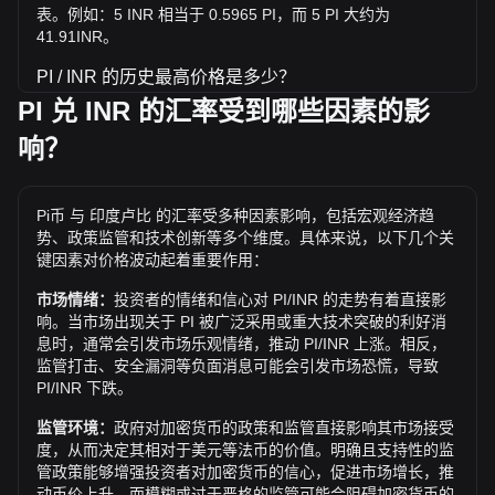
表。例如：5 INR 相当于 0.5965 PI，而 5 PI 大约为
41.91INR。
PI / INR 的历史最高价格是多少？
PI 兑 INR 的汇率受到哪些因素的影
1 PI 兑 INR 的历史最高价为 ₹283.78。1 PI / INR 的价值是否
还会超越目前的历史最高价呢？让我们拭目以待。
响？
Pi币 兑 INR 的价格趋势如何？
过去7天内，Pi币（PI）的汇率上升了7.84%。 过去1个月
Pi币 与 印度卢比 的汇率受多种因素影响，包括宏观经济趋
内，Pi币（PI）兑 印度卢比（INR）的汇率下降了14.56%。
势、政策监管和技术创新等多个维度。具体来说，以下几个关
键因素对价格波动起着重要作用：
市场情绪：
投资者的情绪和信心对 PI/INR 的走势有着直接影
响。当市场出现关于 PI 被广泛采用或重大技术突破的利好消
息时，通常会引发市场乐观情绪，推动 PI/INR 上涨。相反，
监管打击、安全漏洞等负面消息可能会引发市场恐慌，导致
PI/INR 下跌。
监管环境：
政府对加密货币的政策和监管直接影响其市场接受
度，从而决定其相对于美元等法币的价值。明确且支持性的监
管政策能够增强投资者对加密货币的信心，促进市场增长，推
动币价上升。而模糊或过于严格的监管可能会阻碍加密货币的