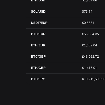
ETH/USD
$1,907.66
SOL/USD
$73.74
USDT/EUR
€0.8651
BTC/EUR
€56,034.35
ETH/EUR
€1,652.04
BTC/GBP
£48,062.72
ETH/GBP
£1,417.01
BTC/JPY
¥10,211,599.9