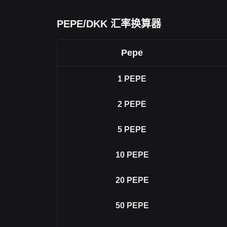
PEPE/DKK 汇率换算器
Pepe
1
PEPE
2
PEPE
5
PEPE
10
PEPE
20
PEPE
50
PEPE