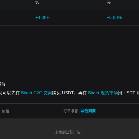
%
%
+4.08%
+5.88%
报价
但您可以先在
Bitget C2C 交易
购买 USDT，再在
Bitget 现货市场
用 USDT 
订单限额
从低到高
价格
未找到匹配广告。