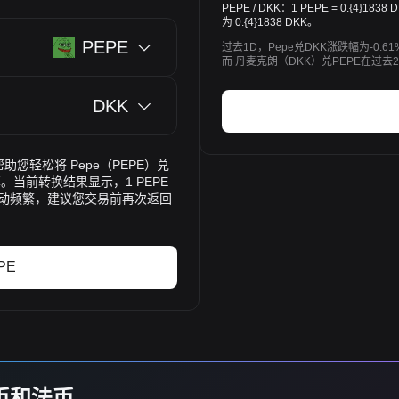
PEPE / DKK：1 PEPE = 0.{4}
为 0.{4}1838 DKK。
PEPE
过去1D，Pepe兑DKK涨跌幅为-0.6
而 丹麦克朗（DKK）兑PEPE在过去2
DKK
，帮助您轻松将 Pepe（PEPE）兑
。当前转换结果显示，1 PEPE
价格波动频繁，建议您交易前再次返回
PE
货币和法币