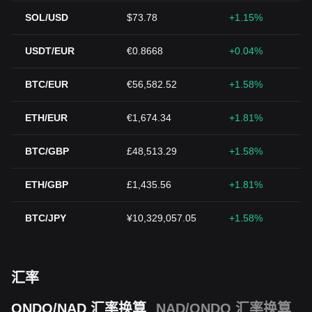
SOL/USD
$73.78
+1.15%
USDT/EUR
€0.8668
+0.04%
BTC/EUR
€56,582.52
+1.58%
ETH/EUR
€1,674.34
+1.81%
BTC/GBP
£48,513.29
+1.58%
ETH/GBP
£1,435.56
+1.81%
BTC/JPY
¥10,329,057.05
+1.58%
汇率
ONDO/NAD 汇率换算
NAD/ONDO 汇率换算