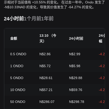
示相对于当前值有 +10.55% 的变化。 在过去一年中，Ondo 发生了
-
N$
10.33
NAD
的变化，导致其价值发生了 -64.27% 的变化。
24小时前
1个月前
1年前
13:10 （今
24小
金额
24小时前
天）
幅
0.5
ONDO
N$2.86
N$2.99
-4.25
1
ONDO
N$5.72
N$5.98
-4.25
5
ONDO
N$28.61
N$29.88
-4.25
10
ONDO
N$57.21
N$59.76
-4.25
50
ONDO
N$286.07
N$298.78
-4.25