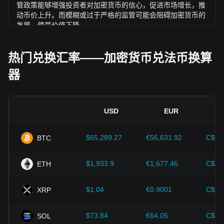
管政策能够增强投资者对加密货币的信心，促进市场增长，推
动币价上升。而模糊或过于严格的监管可能会阻碍加密货币的
发展，使其价值下降。
经济指标：
发行法币的国家宏观经济因素（如通胀率、利率和
经济增长等关键指标）对法币价值起决定性作用，并间接影响
热门兑换汇率——加密货币兑法币换算
ONDO/NAD 的汇率。例如：高通胀可能会削弱市场对法币的
器
信任，促使投资者寻求比特币等加密资产作为避险工具，进而
推高其价格。
技术创新：
区块链技术的持续发展、扩容方案的优化以及安全
性的提升，都为比特币等加密货币的价值增长提供了强有力的
USD
EUR
支撑。
$65,289.27
€56,631.92
C$91
BTC
投资者需深入了解这些因素，以避免做出错误决策。在综合考
虑这些影响因素后，投资者还应密切关注 Ondo 价格的未来走
势，并根据市场变化及时调整投资策略。
$1,933.9
€1,677.46
C$2,
ETH
$1.04
€0.9001
C$1.
XRP
$73.84
€64.05
C$10
SOL