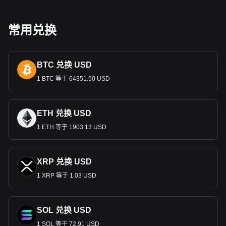
对经济的作用
常用兑换
纳米比亚元在国家经济中发挥着核心作用，矿业、农业和旅游
业对国家经济起到了支撑作用。作为主要的交换媒介，它支持
这些部门，促进贸易和投资，对国家的金融稳定和增长至关重
要。
BTC 兑换 USD
货币政策与稳定
1 BTC 等于 64351.50 USD
纳米比亚元由纳米比亚银行管理，与南非兰特挂钩，反映了两
国之间密切的经济联系。这种挂钩为纳米比亚元提供了一定程
度的稳定性，但也意味着纳米比亚元的价值与兰特的价值紧密
ETH 兑换 USD
相连。该银行的政策旨在稳定货币
和控制通货膨胀，这对维持
1 ETH 等于 1903.13 USD
经济信心至关重要。
国际贸易与纳米比亚元
在国际贸易中，纳米比亚元的价值至关重要，尤其是对于纳米
XRP 兑换 USD
比亚的出口产品，如钻石、铀和牛肉。稳定和有竞争力的汇率
1 XRP 等于 1.03 USD
对于保持出口竞争力和吸引外国投资至关重要。
汇款和经济影响
SOL 兑换 USD
在国外，特别是在南非和其他国家工作的纳米比亚人的汇款是
外汇收入的重要来源。这些汇款兑换成纳米比亚元后，在支持
1 SOL 等于 72.91 USD