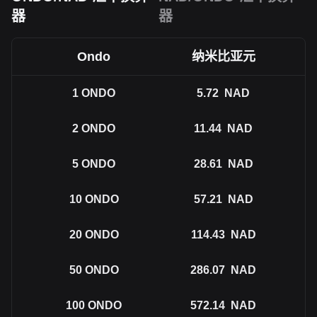
器
器
Ondo
纳米比亚元
1
ONDO
5.72
NAD
2
ONDO
11.44
NAD
5
ONDO
28.61
NAD
10
ONDO
57.21
NAD
20
ONDO
114.43
NAD
50
ONDO
286.07
NAD
100
ONDO
572.14
NAD