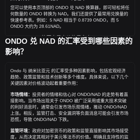
您可以使用本页顶部的 ONDO 兑 NAD 换算器，即可轻松将任
何数量的 ONDO 转换为 NAD。我们还提供了最常用兑换量的
快速参考表。例如：5 NAD 相当于 0.8739 ONDO，而 5
ONDO 大约为 28.61NAD。
ONDO / NAD 的历史最高价格是多少？
ONDO 兑 NAD 的汇率受到哪些因素的
1 ONDO 兑 NAD 的历史最高价为 N$34.78。1 ONDO / NAD
影响？
的价值是否还会超越目前的历史最高价呢？让我们拭目以待。
兑 NAD 的价格趋势如何？
Ondo 与 纳米比亚元 的汇率受多种因素影响，包括宏观经济
过去7天内，Ondo（ONDO）的汇率下跌了11.76%。 过去1
趋势、政策监管和技术创新等多个维度。具体来说，以下几个
个月内，Ondo（ONDO）兑 纳米比亚元（NAD）的汇率上升
关键因素对价格波动起着重要作用：
了10.55%。
市场情绪：
投资者的情绪和信心对 ONDO/NAD 的走势有着直
接影响。当市场出现关于 ONDO 被广泛采用或重大技术突破
的利好消息时，通常会引发市场乐观情绪，推动 ONDO/NAD
上涨。相反，监管打击、安全漏洞等负面消息可能会引发市场
恐慌，导致 ONDO/NAD 下跌。
监管环境：
政府对加密货币的政策和监管直接影响其市场接受
度，从而决定其相对于美元等法币的价值。明确且支持性的监