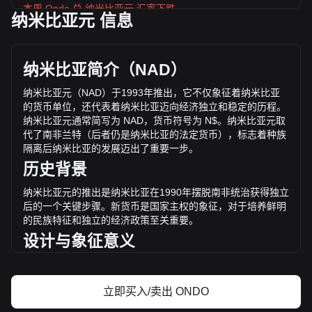
本周 Ondo 兑 纳米比亚元 汇率下跌
纳米比亚元 信息
Ondo 的当前市场价格为每 ONDO N$5.72，基于
4,869,330,400 ONDO 的流通供应，总市值为
N$27,859,453,421.92 NAD 。 Ondo 的交易量在过去 24 小时
纳米比亚简介（
NAD
）
内变化了 +36.09% (N$512,904,969.51 NAD)。上一交易日，
ONDO 的交易量是 N$1,421,246,077.73。
纳米比亚元（
NAD
）于
1993
年推出，它不仅象征着纳米比亚
的货币单位，还代表着纳米比亚迈向经济独立和稳定的历程。
纳米比亚元通常简写为
NAD
，货币符号为
N$
。纳米比亚元取
通过 Bitget 了解更多 Ondo 相关信息
代了南非兰特（后者仍是纳米比亚的法定货币），标志着种族
隔离后纳米比亚的发展迈出了重要一步。
Ondo 价格
历史背景
Ondo价格预测
什么是 Ondo（ONDO）？
纳米比亚元的推出是纳米比亚在
1990
年摆脱南非统治获得独立
Ondo收益计算器
后的一个关键步骤。新货币是国家主权的象征，对于培养鲜明
的民族特征和独立的经济政策至关重要。
设计与象征意义
纳米比亚元的设计反映了该国丰富的自然遗产、文化多样性和
历史。钞票上印有杰
出的国家人物、本土野生动物和重要地
立即买入/卖出 ONDO
标，彰显了纳米比亚的独特身份。这些设计不仅具有实用性，
而且还是民族自豪感和传统的象征。