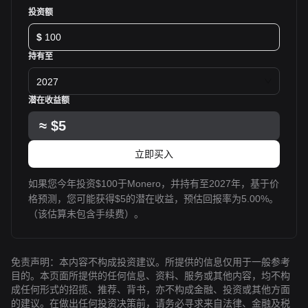
投资额
$
持有至
2027
潜在收益额
≈
$5
立即买入
如果您今年投资$100于Monero，并持有至2027年，基于价
格预测，您可能获得$5的潜在收益，预估回报率为5.00%。
（该估算未包含手续费）。
免责声明：本内容不构成投资建议。所提供的信息仅用于一般参考
目的。本页面所提供的任何信息、资料、服务或其他内容，均不构
成任何形式的招揽、推荐、背书，亦不构成金融、投资或其他方面
的建议。在做出任何投资决策前，请务必寻求来自法律、金融及税