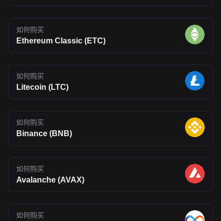
如何购买
Ethereum Classic (ETC)
如何购买
Litecoin (LTC)
如何购买
Binance (BNB)
如何购买
Avalanche (AVAX)
如何购买