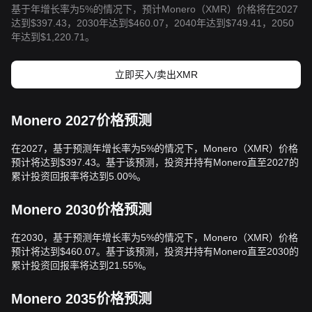
基于年增长率为5%的情况下，预计Monero（XMR）价格将在2027
达到$397.43，2030年达到$460.07，2040年达到$749.41，2050
年达到$1,220.71。
立即买入/卖出XMR
Monero 2027价格预测
在2027，基于预测年增长率为5%的情况下，Monero（XMR）价格
预计将达到$397.43。基于该预测，投资并持有Monero直至2027的
累计投资回报率将达到5.00%。
Monero 2030价格预测
在2030，基于预测年增长率为5%的情况下，Monero（XMR）价格
预计将达到$460.07。基于该预测，投资并持有Monero直至2030的
累计投资回报率将达到21.55%。
Monero 2035价格预测