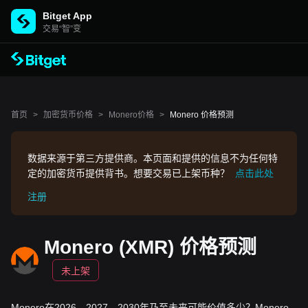
Bitget App
交易“智”变
首页
>
加密货币价格
>
Monero价格
>
Monero 价格预测
数据来源于第三方提供商。本页面和提供的信息不为任何特
定的加密货币提供背书。想要交易已上架币种？
点击此处
注册
Monero (XMR) 价格预测
未上架
Monero在2026、2027、2030年乃至未来可能价值多少？Monero