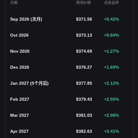
日期
预测价格
总收益率
Sep 2026
(
次月
)
$
371.56
+0.42
%
Oct 2026
$
373.13
+0.84
%
Nov 2026
$
374.69
+1.27
%
Dec 2026
$
376.27
+1.69
%
Jan 2027
(
5个月后
)
$
377.85
+2.12
%
Feb 2027
$
379.43
+2.55
%
Mar 2027
$
381.03
+2.98
%
Apr 2027
$
382.63
+3.41
%