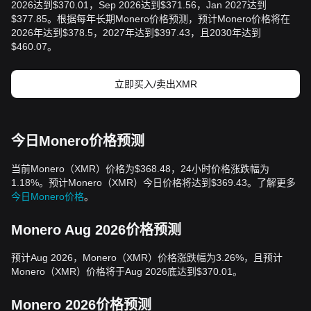
2026达到$370.01，Sep 2026达到$371.56，Jan 2027达到
$377.85。根据每年长期Monero价格预测，预计Monero价格将在
2026年达到$378.5，2027年达到$397.43，且2030年达到
$460.07。
立即买入/卖出XMR
今日Monero价格预测
当前Monero（XMR）价格为$368.48，24小时价格涨跌幅为
1.18%。预计Monero（XMR）今日价格将达到$369.43。了解更多
今日Monero价格
。
Monero Aug 2026价格预测
预计Aug 2026，Monero（XMR）价格涨跌幅为3.26%，且预计
Monero（XMR）价格将于Aug 2026底达到$370.01。
Monero 2026价格预测