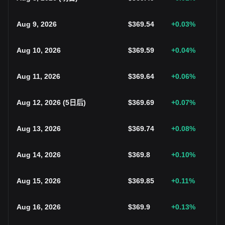
Aug 9, 2026
$
369.54
+0.03
%
Aug 10, 2026
$
369.59
+0.04
%
Aug 11, 2026
$
369.64
+0.06
%
Aug 12, 2026
(
5日后
)
$
369.69
+0.07
%
Aug 13, 2026
$
369.74
+0.08
%
Aug 14, 2026
$
369.8
+0.10
%
Aug 15, 2026
$
369.85
+0.11
%
Aug 16, 2026
$
369.9
+0.13
%