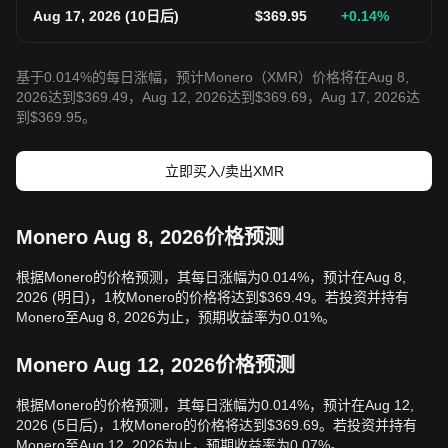
Aug 17, 2026
(
10日后
)
$
369.95
+0.14
%
基于0.014%的每日涨幅，预计Monero（XMR）价格将在Aug 8,
2026达到$369.49，Aug 12, 2026达到$369.69，Aug 17, 2026达
到$369.95。
立即买入/卖出XMR
Monero Aug 8, 2026价格预测
根据Monero的价格预测，其每日涨幅为0.014%，预计在Aug 8,
2026 (明日)，1枚Monero的价格将达到$369.49。若投资并持有
Monero至Aug 8, 2026为止，预期收益率为0.01%。
Monero Aug 12, 2026价格预测
根据Monero的价格预测，其每日涨幅为0.014%，预计在Aug 12,
2026 (5日后)，1枚Monero的价格将达到$369.69。若投资并持有
Monero至Aug 12, 2026为止，预期收益率为0.07%。