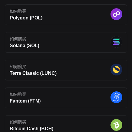
purposes only. This article does not constitute an endorsement of
any of the products and services discussed or investment,
financial, or trading advice. Qualified professionals should be
如何购买
consulted prior to making financial decisions.
Polygon (POL)
如何购买
Solana (SOL)
如何购买
Terra Classic (LUNC)
如何购买
Fantom (FTM)
如何购买
Bitcoin Cash (BCH)