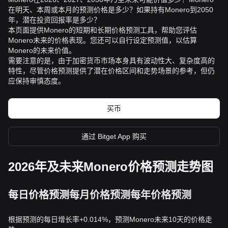
在明天、本周或本月的预测价格是多少？如果持有Monero到2050
年，潜在投资回报率是多少？
本页面提供Monero的短期和长期价格预测工具，帮助您评估
Monero未来的价格表现。您还可以自行设定预测值，以估算
Monero的未来价值。
需要注意的是，由于加密货币市场本身具有波动性大、复杂度高的
特性，尽管价格预测提供了潜在价格区间和走势场景的参考，但仍
应保持审慎态度。
买币
通过 Bitget App 购买
2026年及未来Monero价格预测走势图
每日价格预测
每月价格预测
每年价格预测
根据预测的每日增长率+0.014%，预测Monero未来10天的价格走