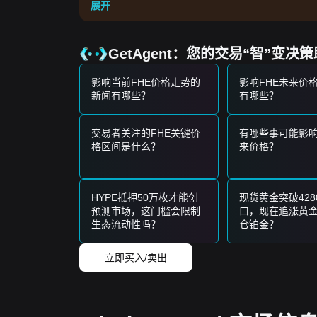
展开
交易信号
基于当前的技术结构和市场动能，提供以下参考交
潜在买入区域
GetAgent：您的交易“智”变决
• 如果 Mind Network 价格接近
$0.02450
并显示出反
• 如果 Mind Network 价格在交易量显著增加的情
影响当前FHE价格走势的
影响FHE未来价
风险情景
新闻有哪些？
有哪些？
• 如果 Mind Network 价格跌破
$0.02300
，市场可
买入策略
基于当前的市场结构，建议采取以下策略：
交易者关注的FHE关键价
有哪些事可能影响
保守型投资者
格区间是什么？
来价格？
• 等待 Mind Network 价格回调至
$0.02450
支撑位
• 或者，等待日线收盘价确认突破
$0.03120
阻力位
趋势投资者
• 如果 Mind Network 价格突破
$0.03120
，可能会
HYPE抵押50万枚才能创
现货黄金突破428
• 下一阶段的目標价位可能位于
$0.03850
。
预测市场，这门槛会限制
口，现在追涨黄
长期投资者
生态流动性吗？
仓铂金？
• 只要市场维持在
$0.02200
宏观支撑位之上，隐私
趋势总结
立即买入/卖出
市场洞察
从短期来看，Mind Network 在过去 7 天内表现出
化剂。从中期结构分析来看，Mind Network 价格
市场展望