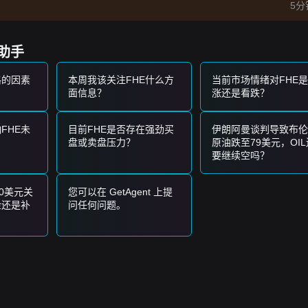
5分
易策略：
策助手
弹或看涨pin bar（针形K线）的迹象，可能会形成短期买入机会。
况下突破
$0.03120
，可能确认新上涨趋势的开始。
格的因素
本周我该关注FHE什么方
当前市场情绪对FHE
面信息？
涨还是看跌？
能进入更深层次的短期调整阶段，甚至可能测试历史低点。
FHE未
目前FHE是否存在强劲买
伊朗阿曼谈判导致布伦
盘或卖盘压力？
原油跌至79美元，OIL
，并分批建仓。
要继续空吗？
后再顺势跟进。
形成新的看涨结构。
0美元关
您可以在 GetAgent 上提
金还是补
问任何问题。
科技领域的中长期前景依然有利于逢低积累。
区间震荡
的价格结构，市场情绪总体
谨慎
。投资者正在寻找打破当前均衡
目前在
$0.02450
支撑位和
$0.03120
阻力位之间波动。