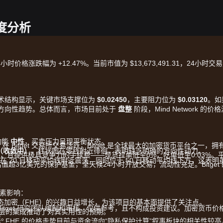
深度分析
，24小时价格涨跌幅为 +12.47%。当前市值为 $13,673,491.31，24小时交
当前的技术结构显示，关键市场支撑位为
$0.02450
，主要阻力位为
$0.03120
。如
发新的方向性趋势。总体而言，市场目前处于
盘整
阶段，Mind Network 的价
动能
中性
，买卖压力呈现平衡状态。
）在 Bitget 交易所交易活跃，Bitget 是全球最大的加密货币平台之一，拥
（收敛中）
，柱状图在零线附近徘徊，表明缺乏明确的方向性动力。
 现货交易，且提供极具竞争力的手续费——现货挂单低至0%，吃单低至0.03%。
在 20 日移动平均线附近震荡，同时位于 50 日移动平均线下方，这表明
并维持估值超3亿美元的保护基金，全天候24小时开放交易，流动性充足。Bitget 
因素影响：
同态加密（FHE）的兴趣日益增长，为该项目的基本面提供了关注点。
由 Bitget 研究团队编制和审核，仅供参考，且不构成投资建议。加密货币价
层的集成推动了对其实用性的预期。
策。
FHE 的价格走势目前与资金流向“隐私保护计算”叙事板块的相关性较高