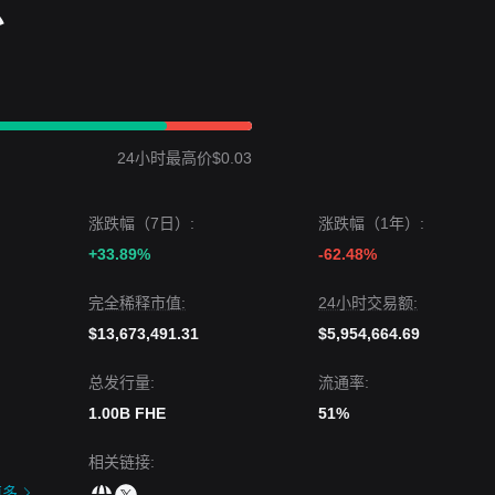
息
标价位很可能是
$0.03850
。
行目标可能是
$0.02100
。
k 短期内可能会经历进一步的波动或横盘整理，但只要价格保持在关键支撑位
保持
中性偏多
。
24小时最高价$0.03
涨跌幅（7日）:
涨跌幅（1年）:
+33.89%
-62.48%
完全稀释市值:
24小时交易额:
$13,673,491.31
$5,954,664.69
总发行量:
流通率:
1.00B FHE
51%
相关链接
:
更多