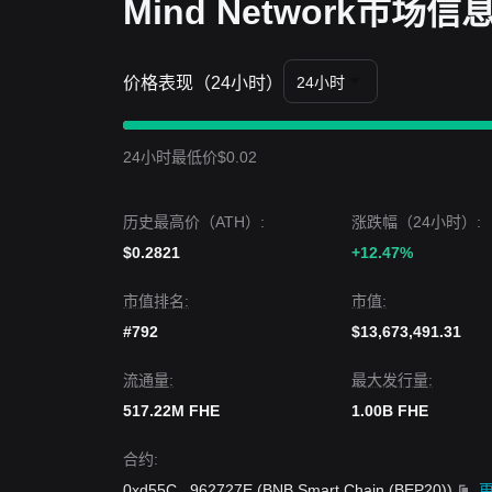
Mind Network市场信
如果 Mind Network 价格突破
$0.03120
，下一个目
如果 Mind Network 价格跌破
$0.02450
，下一个下
市场共识
分析师们的普遍共识是，虽然 Mind Networ
价格表现（24小时）
24小时
$0.02450
之上，随着项目的成熟，中期趋势预计将
24小时最低价$0.02
历史最高价（ATH）:
涨跌幅（24小时）:
$0.2821
+12.47%
市值排名:
市值:
#792
$13,673,491.31
流通量:
最大发行量:
517.22M FHE
1.00B FHE
合约
:
0xd55C
...
962727E
(
BNB Smart Chain (BEP20)
)