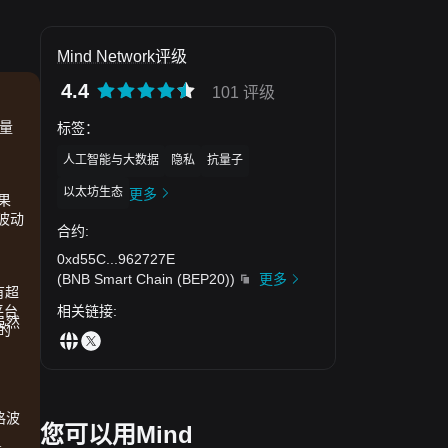
Mind Network评级
4.4
101 评级
易量
标签
：
人工智能与大数据
隐私
抗量子
以太坊生态
更多
果
格波动
合约
:
0xd55C
...
962727E
(
BNB Smart Chain (BEP20)
)
更多
有超
相关链接
:
平台
虽然
的
格波
您可以用Mind
。