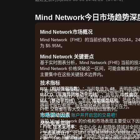
Mind Network今日市场趋势
Mind Network市场概况
Mind Network（FHE）的当前价格为 $0.02644
为 $5.95M。
Mind Network 关键要点
基于实时图表分析，Mind Network (FHE) 
Mind Network 价格突破这一区间，可能会触
主要集中在这些关键技术边界内。
技术指标
RSI（相对强弱指数）：
当前数值为
48
，表明市场
了解市场后，即可开始交易。Mind Network（FHE
MACD（平滑异同移动平均线）：
信号为
中性偏空
过1.2亿注册用户。Bitget 支持 FHE/USDT
MA（移动平均线）：
呈现
短期横盘结构
。价格目前
提供 Mind Network 等1300多种加密货币，
短期下跌已暂停，但中期趋势仍面临上方压力。
FHE 交易量在各大交易所持续位居前列。
市场驱动因素
免费注册 Bitget 账户并开启您的交易吧！
当前 Mind Network 的价格和市场表现主要受以下
风险免责声明
•
FHE 技术采用率：
去中心化 AI 和隐私领域对全
以上分析基于 Bitget 实时图表数据和技术指标，
•
生态系统合作：
近期与主要再质押协议和数据安全
动性极大，请根据个人的风险承受能力做出投资决
•
更广泛的山寨币情绪：
作为一种专用基础设施代币，