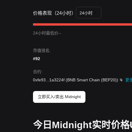
买入策略
基于当前的市场结构，建议以下参考策略：
价格表现（24小时）
24小时
保守型投资者
• 等待 Midnight 价格回调至
$0.0145
支撑区域分批
• 或者等待价格确认突破并收盘于
$0.0188
阻力位上
24小时最低价--
趋势投资者
• 如果价格突破
$0.0188
阻力位，可能会形成新的
长期投资者
市值排名:
• 只要市场保持在
$0.0135
的结构支撑位之上，中长
#92
趋势总结
市场洞察
从短期来看，Midnight 在过去 7 天内表现出
区间震
合约
:
的波动率压缩。
0xfe93
...
1a3224f
(
BNB Smart Chain (BEP20)
)
更
市场展望
如果 Midnight 价格成功突破
$0.0188
，下一个目标
能是
$0.0120
。
立即买入/卖出 Midnight
市场共识
分析师的普遍共识是，虽然 Midnight 短期内
上，中期趋势很可能保持
正中性
。
今日Midnight实时价格