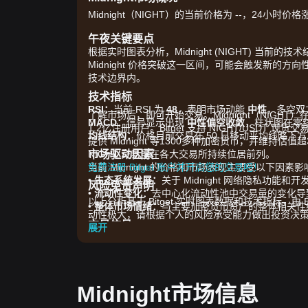
Midnight（NIGHT）的当前价格为 --，24小时价格
午夜关键要点
根据实时图表分析，Midnight (NIGHT) 当前
Midnight 价格突破这一区间，可能会触发新的
技术边界内。
技术指标
RSI：
当前 RSI 为
48
，表明市场动能
中性
，多空双
了解市场后，即可开始交易。Midnight（NIGHT）
MACD：
信号显示出现
中性偏空收敛
，柱状图在零
1.2亿注册用户。Bitget 支持 NIGHT/USD
均线结构：
价格目前交易在 50 日移动平均线略下
提供 Midnight 等1300多种加密货币，并维持估
市场驱动因素
NIGHT 交易量在各大交易所持续位居前列。
当前 Midnight 的价格和市场表现主要受以下因素影
免费注册 Bitget 账户并开启您的交易吧！
•
生态系统发展：
关于 Midnight 网络隐私功
风险免责声明
•
流动性变化：
去中心化流动性池中交易量的变化导
以上分析基于 Bitget 实时图表数据和技术指标，
•
整体市场情绪：
与主要加密货币资产的整体相关性继
动性极大，请根据个人的风险承受能力做出投资决
交易信号
展开
基于当前的技术结构和市场动能，提供以下交易策
潜在买入区域
• 如果 Midnight 价格接近
$0.0145
支撑位并出现反转
• 如果 Midnight 价格在交易量显著增加的情况下突
Midnight市场信息
风险情景
• 如果 Midnight 价格跌破
$0.0140
关口，市场可能