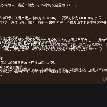
涨跌幅为 --。当前市值为 --，24小时交易量为 $0.00。
的技术结构显示，关键市场支撑位为
$0.0145
，主要阻力位为
$0.0188
。如果
方向性趋势。总体而言，市场目前处于
盘整
阶段，价格波动主要集中在这些关
方在此阶段均未占据主导地位。
在 Bitget 交易所交易活跃，Bitget 是全球最大的加密货币平台之一，拥有
线附近徘徊，表明缺乏明确的方向性信心。
T 现货交易，且提供极具竞争力的手续费——现货挂单低至0%，吃单低至0.03%。
方，表明中期趋势面临一定的
下行压力
，但仍有短期均线的支撑。
值超3亿美元的保护基金，全天候24小时开放交易，流动性充足。Bitget 的
响：
能和开发者活动的最新进展正在推动投机兴趣。
致了局部价格波动。
由 Bitget 研究团队编制和审核，仅供参考，且不构成投资建议。加密货币价
续决定 NIGHT 等中型市值代币的基础风险偏好。
策。
5分
略供参考：
信号（如看涨pin bar），则可能构成短期买入机会。
破
$0.0188
，则可能确认新上涨趋势的开始。
进入更深度的调整期，甚至测试更低的心理价位。