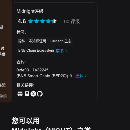
Midnight评级
4.6
100 评级
键
标签
：
隐私
零知识证明
Cardano 生态
超过
BNB Chain Ecosystem
更多
平台
合约
:
0xfe93
...
1a3224f
(
BNB Smart Chain (BEP20)
)
更多
相关链接
:
格波
钟前
您可以用