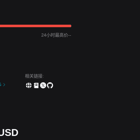
建仓。
方后再入场。
24小时最高价--
上升趋势。该阶段的下一个目标价格估计为
$0.0225
。
期上行轨迹在技术上依然完整。
荡
的价格结构，市场情绪总体
谨慎
。投资者目前正在等待催化剂来打破
相关链接
:
多
水平为
$0.0225
。相反，如果价格跌至
$0.0145
以下，下一个目标支撑位
可能会经历持续的横盘整理或小幅波动，但只要其维持在关键的
$0.0145
支撑位
USD