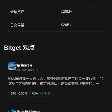
120M+
全球用户
$20B+
日交易量
Bitget 观点
鲸鱼ETH
2026/06/08 11:51
刚入圈时我一直误以为，想赚钱就要抓住市场每一波行情。沉
淀多年才彻底明白：稳定盈利从不是频繁交易堆出来的，一年
精准抓住一两次大行情，就足够远超多数人收益。 大多数人亏
钱的根源，从来不是缺少机会，而是太想天天赚钱。盘面稍有
BTC
0.00%
ADA
+0.44%
波动就冲动进场，稍有行情就重仓满仓博弈，最后身心俱疲，
账户也慢慢亏空。币圈交易，耐心远比技术更重要。 摸透市场
规律后，我总结出一套消息面交易心得：利好落地不延续，次