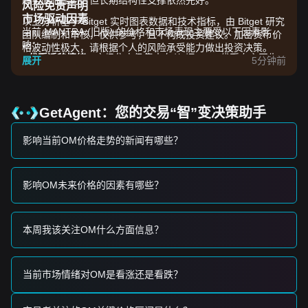
趋势面临压力，但长期结构性支撑依然完好。
风险免责声明
市场驱动因素
以上分析基于 Bitget 实时图表数据和技术指标，由 Bitget 研究
当前 MANTRA (旧版) 的价格和市场表现主要受以下因素影
团队编制和审核，仅供参考，且不构成投资建议。加密货币价
响：
格波动性极大，请根据个人的风险承受能力做出投资决策。
•
代币迁移情绪：
市场焦点仍集中在从“旧” OM 代币向主网生
展开
5分钟前
态系统的过渡上，导致流动性转移和价格敏感度增加。
•
RWA 板块波动性：
作为现实世界资产 (RWA) 领域的领导
者，OM 的价格与更广泛的机构对区块链代币化的兴趣高度相
关。
GetAgent：您的交易“智”变决策助手
•
质押和治理活动：
质押奖励和治理提案的变化继续影响流通
供应量和投资者的持仓模式。
影响当前OM价格走势的新闻有哪些？
交易信号
基于当前的技术结构和市场动能，分析师提供以下参考交易策
略：
影响OM未来价格的因素有哪些？
潜在买入区间
• 如果 MANTRA (旧版) 的价格接近
$0.6500
并显示出反弹信
号，可能会形成短期买入机会。
本周我该关注OM什么方面信息？
• 如果 MANTRA (旧版) 的价格伴随交易量增加突破
$0.8250
，
可能会确认新的上涨趋势。
风险情景
• 如果 MANTRA (旧版) 的价格跌破
$0.6200
，市场可能进入更
当前市场情绪对OM是看涨还是看跌？
深层次的短期调整阶段。
买入策略