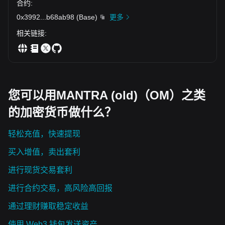
#BTC、ETH反弹 #Bitget UEX 进化论：开启全资产交易新纪
合约
:
元，分享 1000 USDT 奖池 $BTC $ETH $COMP
0x3992
...
b68ab98
(
Base
)
更多
相关链接
:
您可以用MANTRA (old)（OM）之类
的加密货币做什么？
轻松充值，快速提现
买入增值，卖出套利
进行现货交易套利
进行合约交易，高风险高回报
通过理财赚取稳定收益
使用 Web3 钱包发送资产