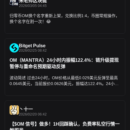
朱老师区块链
日高开大多是离场机会。很多叙事型币种，比如ADA，都是预
2026/03/05 04:45
期阶段拉升，消息落地后反而开启调整；而MANTRA这类高热
度标的，热度顶峰往往是波动最剧烈、风险最高的时刻。 因此
归零币OM换个名字重新上架，兑换比例1:4，币圈常规操作，
每逢重大消息、节假日前夕，我都会提前减仓，甚至直接空仓
换个名字在割一次！😂
观望，等市场方向明朗，再择机进场。 交易节奏我也分得很清
晰：中长线坚持轻仓分批建仓，拒绝一次性满仓；短线讲究果
断进场、干脆离场，行情不对立刻撤退，判断失误及时止损。
所有大亏、爆仓，都是从一句“再等等”的侥幸开始。 如今我的
Bitget Pulse
交易体系越做越简单，只用15分钟K线搭配基础指标把控节
2026/02/25 08:42
奏。币圈波动极大，能长久立足的从来不是激进赌徒，而是心
态冷静、守住节奏、懂得取舍的人。 我只做实盘不玩虚的，想
OM（MANTRA）24小时内振幅122.4%：链升级提现
踏实避坑、稳步盈利的朋友，别在币圈独自摸黑。跟上节奏
暂停与重命名预期驱动反弹
$BTC
波动简述 过去24小时，OM价格从最低0.029美元反弹至最高
0.0645美元，当前报价0.0626美元，振幅达122.4%。24小时
交易量约2475万美元，市值约7480万美元，较前日放量明
显。 异动原因简析 - OKX于2月24日起临时暂停OM提现，以
支持网络升级，此举引发市场关注并刺激短期买盘。 - 3月2日
即将进行OM至MANTRA代币重命名及1:4非稀释式重分，已获
丶十一
Binance、Bybit、OKX等16+交易所支持，叠加RWA叙事复
2026/02/20 06:42
苏，推动价格反弹。 市场观点及展望 社区主流情绪看涨，视
【$OM 信号】做多！1H回踩确认，负费率轧空行情一
当前为重命名前“买入低点”机会，忽略Hyperliquid下架投票