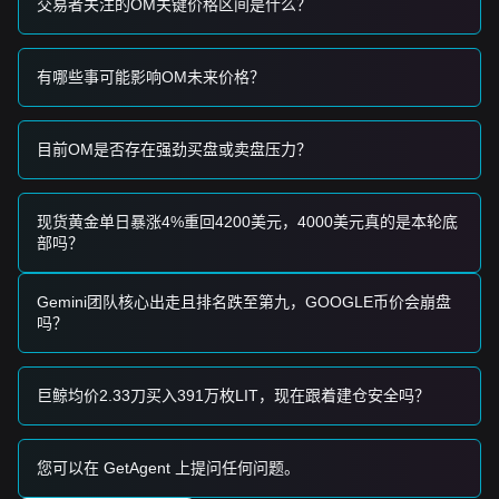
交易者关注的OM关键价格区间是什么？
基于当前的市场结构，分析师提供以下参考策略：
保守型投资者
• 等待 MANTRA (旧版) 的价格回调至
$0.6500
支撑位并分批
有哪些事可能影响OM未来价格？
买入。
• 或者等待价格有效突破
$0.8250
阻力位后再顺势跟进。
趋势投资者
• 如果价格突破
$0.8250
阻力位，可能会形成新的上升趋势。
目前OM是否存在强劲买盘或卖盘压力？
• 此阶段的下一个目标价格可能是
$0.9500
。
长期投资者
• 只要市场保持在
$0.6000
以上，中长期的趋势很可能维持上
现货黄金单日暴涨4%重回4200美元，4000美元真的是本轮底
行结构。
部吗？
趋势总结
市场洞察
从短期角度来看，MANTRA (旧版) 在过去7天内显示出
横盘震
Gemini团队核心出走且排名跌至第九，GOOGLE币价会崩盘
荡
的价格结构，市场情绪总体
谨慎
。从中期结构分析来看，
吗？
价格目前在
$0.6500
支撑位和
$0.8250
阻力位之间震荡。
市场展望
如果 MANTRA (旧版) 的价格突破
$0.8250
，下一个目标价格
巨鲸均价2.33刀买入391万枚LIT，现在跟着建仓安全吗？
可能是
$0.9500
。
如果价格跌破
$0.6500
，下一个目标价格可能是
$0.5800
。
市场共识
基于多方分析，共识是：尽管 MANTRA (旧版) 短期内可能出
您可以在 GetAgent 上提问任何问题。
现波动或盘整，但只要价格保持在关键支撑位
$0.6500
之上，