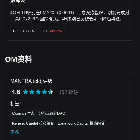
FUD，预测后市或x3-5倍；分析师强调RWA潜力与主网预期，
触即发
但警示升级风险与市场波动。 说明：本分析由AI基于公开数据
及链上监测自动生成，仅供信息参考。
$OM 1H级别在EMA20（0.0661）上方强势整理，刚刚完成对
前高0.07299的回踩确认。4H级别已突破长期下降趋势线，
EMA20（0.0619）上穿EMA50（0.0580），中期趋势转向。
当前-0.3495%的负资金费率是绝佳的轧空燃料，OI稳定在高
BTC
0.00%
ETH
-0.03%
位，表明空头头寸顽固，一旦价格启动，极易引发空头踩踏。
🎯方向：做多 (Long) 🎯入场/挂单：0.0690 - 0.0695 (理由：
1H级别EMA20支撑区，盘口买盘密集) 🛑止损：0.0660 (理
由：跌破1H级别前低及EMA50双重支撑) 🚀目标1：0.0740
OM资料
(理由：前高阻力位，突破后转为支撑) 🚀目标2：0.0800 (理
由：4H级别从底部启动的1.618斐波那契扩展位) 🛡️交易管
理： - 仓位建议：标准仓 (理由：多周期共振，负费率提供安
MANTRA (old)评级
全边际) - 执行策略：价格触及0.0740后，减仓50%锁定利
润，并将剩余仓位的止损上移至入场价0.0695。若价格无法站
4.6
102 评级
稳0.0720并回落，考虑提前离场。 深度逻辑：盘口深度显示
卖单在0.0695-0.0700区间堆积，这是主力测试压力的迹象。
标签
：
1H RSI（65.08）处于健康偏强区域，有进一步上行空间。关
Cosmos 生态
分布式组织DAO
键看能否放量突破0.0720，一旦突破，上方阻力稀疏，轧空行
情将加速。OI稳定而价格上涨，这是典型的资金推动型上涨初
Kenetic Capital 投资组合
Exnetwork Capital 投资组合
期特征。 查看实时行情 👇 $OM --- 关注我：获取更多加密市
更多
场实时分析与洞察！ #用户体验至上，Bitget体验官集结