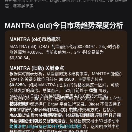
在所有主流交易平台中，Bitget 提供最低的交易手续费。VIP 级别越
高，费率越优惠。
MANTRA (old)今日市场趋势深度分析
MANTRA (old)市场概况
MANTRA (old)（OM）的当前价格为 $0.06497，24小时价格
涨跌幅为 +0.89%。当前市值为 --，24小时交易量为
$6,300.34。
MANTRA (旧版) 关键要点
根据实时图表分析，从当前的技术结构来看，MANTRA (旧版)
(OM) 的关键支撑位目前在
$0.6500
，主要阻力位在
$0.8250
。如果 MANTRA (旧版) 的价格脱离这一区间，可能
会触发新的趋势。总体而言，市场目前处于
盘整
阶段，
MANTRA (旧版) 的价格波动主要集中在关键技术区域。
现在您已经了解了市场，是时候进行买卖交易了！超过 1 亿加
技术指标
密货币用户都选择在 Bitget 平台进行交易。Bitget 不仅支持多
RSI：
种加密资产（如MANTRA (old)）的各种交易方式，包括买
当前为
48
，表明市场动能
中性
。
MACD：
卖、现货交易、期货交易、链上交易和质押挖矿等，而且还拥
信号为
中性/略偏空
，柱状图在零线附近徘徊。
MA（移动平均线）：
有全网最具优势的交易费率！
结构混合
；价格目前交易于50日移动平
均线下方，但保持在200日移动平均线上方，这表明虽然中期
免费注册 Bitget 账户并开启您的交易吧！