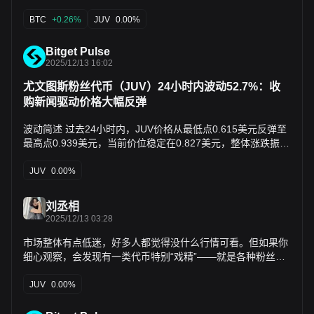
的深度分析内容，但它们也许会藏在信息流和热点新闻中，与
你擦肩而过。 因此，我们编辑部将于每周六从过去7天发布的
BTC
+0.26%
JUV
0.00%
内容中，摘选一些值得花费时间品读、收藏的优质文章，从数
据分析、行业判断、观点输出等角度，给身处加密世界的你带
Bitget Pulse
来新的启发。 下面，来和我们一起阅读吧： 投资与创业 加密
2025/12/13 16:02
成人礼：2025，机构、资产与监管的重构 机构成为加密资产
尤文图斯粉丝代币（JUV）24小时内波动52.7%：收
的边际买家。 实物资产（RWAs）从叙事概念升华为资产类
购新闻驱动价格大幅反弹
别。 稳定币成为既是“杀手级应用”又是系统性薄弱环节的存
在。 第二层网络（L2）整合为“赢家通吃”的格局。 预测市场
波动简述 过去24小时内，JUV价格从最低点0.615美元反弹至
从玩具式应用进化为金融基础设施。 人工智能与加密（AI ×
最高点0.939美元，当前价位稳定在0.827美元，整体涨跌振幅
Crypto）从炒作叙事转变为实际基础设施。 启动平台
达52.7%。根据公开市场数据，24小时交易量约为1198万美元
（Launchpads）工业化，成为互联网资本市场。 高完全稀释
至1296万美元，市场 capitalization 约1080万美元，显示出较
JUV
0.00%
估值（FDV）、低流通量的代币被证明结构性不可投资。 信息
高的流动性与投机兴趣（数据来源于CoinMarketCap及X平台
金融（InfoFi）经历繁荣、膨胀后崩溃。 消费级加密重回大众
社区监测）。 异动原因简析 - 收购新闻触发反弹：主流社区讨
视野，但通过新型数字银行（Neobanks）而非 Web3 应用实
刘丞相
论指出，JUV价格从0.615美元快速拉升至0.888美元以上，主
现。 全球范围内的监管逐渐趋于正常化。 「胖应用」已死，
2025/12/13 03:28
要受近期收购相关新闻影响，该新闻引发了约25%的短期涨幅
欢迎进入「胖分发」时代 此前，加密行业在基础设施与技术优
（基于X平台Live Day Trader等用户实时报道）。 - 粉丝代币
市场整体有点低迷，好多人都觉得没什么行情可看。但如果你
化领域投入了过量资源。 2025年，行业已正式迈入新阶段：
炒作与薄订单簿：作为体育粉丝代币，JUV的薄订单簿加剧了
细心观察，会发现有一类代币特别“戏精”——就是各种粉丝代
加密货币应用本身，已成为可替代的标准化产品。 整合合作终
波动，结合即时FOMO（fear of missing out）情绪，推动价
币。它们往往在市场安静的时候，突然拉盘，瞬间成为全场焦
将胜出，分发渠道终将胜出，前端界面终将胜出；而加密应
格在短时间内从低点反弹超过30%（X平台用户如Mark Selby
点。 就拿最近尤文图斯粉丝代币（JUV）来说，一个收购传闻
JUV
0.00%
用，只会沦为单纯的流量管道。 Tiger Research：现在是买入
和PerpX的即时分析显示，成交量激增支持了这一动态）。 -
就直接让它单日暴涨超过30%，价格从0.6美元附近一路冲到
的时机吗？ 分批买入，严格止损。 五大妖币逆市暴涨，下一
无明显链上异常：链上数据未显示大规模鲸鱼动作或资金净流
接近0.9美元。原因是有消息说，稳定币巨头Tether打算出10
个潜力币是谁？ PIPPIN、FOLKS、BEAT、AIA、RAVE。 另