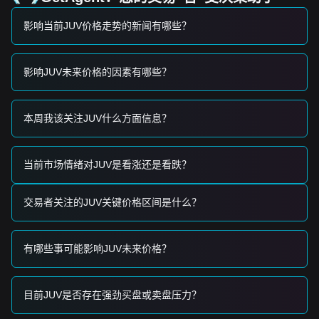
<h3 交易信号
基于当前的技术结构与市场动能，以下交易策略仅供参考：
影响当前JUV价格走势的新闻有哪些？
<h4 潜在买入区
• 如果JUV价格接近
$1.55
支撑位并出现反弹信号，可能形成短
期买入机会。
影响JUV未来价格的因素有哪些？
• 如果JUV价格在
$1.78
上方伴随显著放量突破，可能确认新一
轮上行趋势的启动。
<h4 风险情景
• 如果价格跌破
本周我该关注JUV什么方面信息？
$1.55
，市场可能进入更深度的调整阶段，并可
能测试历史低点。
<h3 买入策略
基于当前市场结构，建议采取以下策略：
当前市场情绪对JUV是看涨还是看跌？
<h4 保守型投资者
• 等待JUV价格回撤至
$1.55
附近支撑区域后分批买入。
• 或者，等待价格对
$1.78
阻力位的突破得到确认后，再在回踩
交易者关注的JUV关键价格区间是什么？
确认时进入。
<h4 趋势型投资者
• 如果价格突破
$1.78
阻力位，可能形成新的上升趋势。下一目
有哪些事可能影响JUV未来价格？
标价预计为
$2.05
。
<h4 长期投资者
• 只要市场维持在
$1.50
结构性支撑之上，长期筑底的过程仍保
持完整，有望迎来潜在修复。
目前JUV是否存在强劲买盘或卖盘压力？
<h3 趋势小结<h4 市场洞察