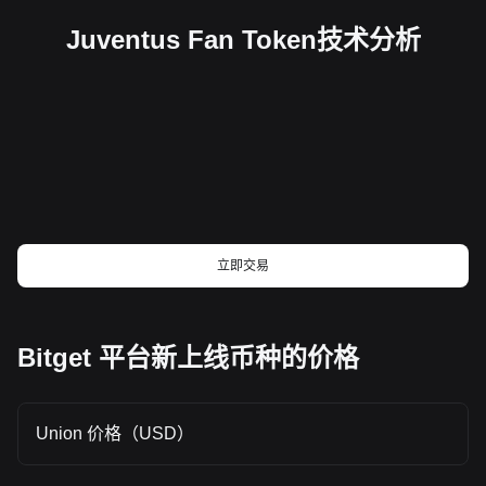
和Changelly的JUV价格预测页面，结合实时市场追踪）。 2.
12帖子）视JUV为潜在买点，强调其作为粉丝代币的长期价
产 + 全球网络 + 能源）将推动行业向「透明化 + 标准化」演
异动原因简析 - 主要因素：整体加密市场崩盘。根据
值，但警告短期波动风险。主流分析师（如CoinDesk市场更
Juventus Fan Token技术分析
进。 预测市场 研究了如何给预测市场上杠杆后，我发现这题
CryptoNews和TradingView News报道，2025年10月10-11
新）预测若美联储降息落地，加密资产可能延续上行，但JUV
几乎无解 预测市场有三个区别于与现货交易或永续合约完全不
日，加密市场整体下行，比特币（BTC）价格从高点下跌10%
需警惕整体市场回调，建议关注0.80美元阻力位作为后市指
同的特征：上限明确，下限是0，结果二元且瞬时确认。 而杠
至约121,142美元，引发连锁清算，总市场 capitalization 下跌
标。 说明：本分析由AI基于公开数据及链上监测自动生成，仅
杆之所以能在常规资产上成立的关键前提是，资产的价格变化
2.2%至4.26万亿美元，此次调整直接波及包括JUV在内的中小
供信息参考。
是连续的。预测市场则是价格跳跃的。 空投机会和交互指南
型代币，导致其价格急剧下挫。 - 次要因素：市场犹豫与资金
热门Perp DEX近期动态一览，找找最适合你的参与方式 热门
外流。Mudrex Learn分析指出，投资者对高波动资产的犹豫
交互合集 | Cascade早期访问申请；OpenMind新增徽章任务
加剧了资金净流出，JUV作为粉丝代币，受足球赛事和社区活
（12月17日） 手把手带你参与获CZ支持的predict.fun 交互教
跃度影响有限，在大盘调整中缺乏支撑；此外，链上数据显示
程 | 总奖池100万美元，Jupiter上线交易集卡活动 比特币 比特
交易量虽有增加，但多为空头主导（来源于CryptoNews的10
币矿工，在弃「矿」从「云」 比特币挖矿收入不稳定，成本却
月10日市场更新）。 - 无直接项目事件。未见JUV官方公告或
持续攀升，导致核心业务模式难以为继。 矿企开始利用现有场
特定新闻（如黑客攻击或升级）直接导致此跌幅，异动主要归
立即交易
地与基础设施，向大型科技公司出租数据中心空间。 这种转型
因于宏观市场压力（基于公开新闻搜索结果）。 3. 市场观点
缓解了恶性竞争，有助于提升整个行业的健康度与稳定性。 多
及展望 市场情绪整体偏向恐慌与谨慎，X平台帖子显示许多用
生态与跨链 阿布扎比Breakpoint全盘点：Solana生态的49个
户描述为“一片哀嚎”和“爆仓清算”，反映出短期信心不足，但
关键进展 Solana黑客松大奖项目全盘点：百里挑一的行业种
部分观点认为这是“逢低买入”机会，强调市场修复需时间（如
Bitget 平台新上线币种的价格
子 CeFi DeFi Hyperliquid「组合保证金」上线：瞄准传统金融
Murphy的X分析指出链上亏损规模排历史前三，需更多时间修
7万亿美元的增量剧本 Hyperliquid 开启 Portfolio Margin，就
复信心）。主流分析师如CoinCodex预测JUV短期可能继续波
是在革新链上衍生品的账户体系，显著提升资金效率，迎接大
动，但中期（2025-2030）有回升潜力，目标价至2-5美元，
规模机构资金的需求。 Web3 AI 1.8亿美元的经验与教训：
Union 价格（USD）
风险提示包括进一步大盘调整可能加剧下行（基于Changelly
Web3当前入口不在社交，而是钱包 Web3 的核心是价值交互
和CoinCodex的长期预测）；社区建议关注比特币反弹信号，
而非信息传递，用户进入生态的首要需求是管理数字资产和完
以判断JUV恢复时机。