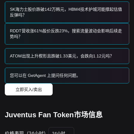
从短期视角来看，尤文图斯粉丝币在过去7天内呈现
区间震荡
的价格结构，市场情绪总体为
谨慎
。
SK海力士股价跌破142万韩元，HBM4技术护城河能撑起估值
从中期结构分析来看，价格目前被限制在
$1.55
支撑与
$1.78
阻
反弹吗？
力这两个关键价位之间。
<h4 市场展望
•
乐观情景：
上破
$1.78
指向
$2.05
。
RDDT营收涨61%股价反跌23%，搜索流量波动会影响后续走
•
悲观情景：
跌破
$1.55
指向
$1.42
。
势吗？
<h4 市场共识
分析师普遍认为：尽管JUV在短期内可能继续出现波动或横向
走势，但只要守住关键的
$1.55
支撑位，中期趋势将保持
中性
ATOM出现上升楔形且跌破1.33美元，会跌向1.12元吗？
偏积极
。
您可以在 GetAgent 上提问任何问题。
立即买入/卖出
Juventus Fan Token市场信息
价格表现（24小时）
24小时