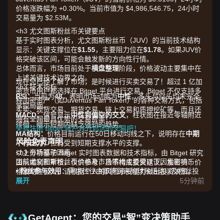
价格涨跌幅为 +0.30%。当前市值为 $4,986,546.75，24小时
交易量为 $2.53M。
<h3 尤文图斯粉丝币关键要点
基于实时图表分析，尤文图斯粉丝币（JUV）的当前技术结构
显示：关键支撑位在
$1.55
，主要阻力位在
$1.78
。如果JUV价
格突破该区间，可能会触发新的方向性行情。
总体而言，市场目前处于
横盘整理
阶段，价格波动主要集中在
上述关键技术边界之内。
现在您已经了解了市场，是时候进行买卖交易了！超过 1 亿加
<h3 技术指标
密货币用户都选择在 Bitget 平台进行交易。Bitget 不仅支持多
RSI：
当前为
48
，表明市场动能为
中性
，多头与空头均未完全
种加密资产（如Juventus Fan Token）的各种交易方式，包括
掌控局面。
买卖、现货交易、期货交易、链上交易和质押挖矿等，而且还
MACD：
信号显示
中性到偏空的交叉
，柱状图在接近零轴附近
拥有全网最具优势的交易费率！
徘徊，暗示短期内缺乏强劲的趋势。
免费注册 Bitget 账户并开启您的交易吧！
MA结构：
价格目前运行在50日移动均线之下，说明存在
中期
风险免责声明
下行压力
，但仍受到短期支撑水平的支撑。
<h3 市场驱动因素
以上分析基于 Bitget 实时图表数据和技术指标，由 Bitget 研究
当前尤文图斯粉丝币价格及市场情绪主要受以下因素影响：
团队编制和审核，仅供参考，且不构成投资建议。加密货币价
•
粉丝参与效用：
需求往往由即将到来的球队活动以及粉丝投
格波动性极大，请根据个人的风险承受能力做出投资决策。
票生态系统中提供的效用所驱动。
展开
5分钟前
•
更广泛的山寨币情绪：
作为一种利基效用型代币，JUV对体
育代币板块整体的流动性资金流向较为敏感。
•
链上活动：
交易量的波动显示，持币者可能在等待体育赛季
GetAgent：您的交易“智”变决策助手
催化因素的到来，从而进行阶段性累积。