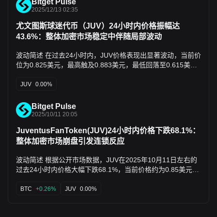
Bitget Pulse
入异常，异动更多源于外部新闻事件而非内部资本驱动（参考
亿欧元收购尤文图斯俱乐部，还要再投10亿欧元。这种“天价
推荐： 从夯到拉，锐评2025年21个主流加密叙事 灰度解密
2025/12/13 02:35
CoinGecko和Binance实时数据）。 市场观点及展望 市场情绪
收购”的故事，在沉闷的市场里就像一颗炸弹，瞬间吸引了大
2026：十大趋势重构行业生态 从a16z的亚洲溃退开始聊下VC
尤文图斯球迷代币（JUV）24小时内价格振幅达
整体正面，社区视此次反弹为粉丝代币典型的情绪驱动机会，
量眼球和资金，24小时交易额直接飙到上千万美元。 这其实
帝国的黄昏与新王 并购吞噬之年：2025 Web3巨头的生态重
43.6%：整体加密市场稳定中伴随局部波动
X平台讨论中多位用户（如Grace和CryptoPattern）认为价格
暴露了粉丝代币的一个特性：它们自带话题和社群，不需要太
构与权力洗牌 币圈印钞机欲收购尤文图斯：欧洲新老钱的攻防
可能延续上涨，若维持0.80美元以上支撑，则有望测试0.90美
多宏观利好，只需要一个“故事”——比如俱乐部收购、明星合
战 政策和稳定币 USDT评级风波：标普「稳定性之尺」、
波动简述 在过去24小时内，JUV价格表现出显著波动，当前价
元阻力；然而，主流观点也警示风险，如hype消退可能导致回
作、赛事成绩、或者就是单纯的社区狂欢——就很容易点燃短
Tether「市场之辩」、与「影子央行」转型 标普与 Tether 的
位为0.825美元，最高触及0.883美元，最低回落至0.615美
调，分析师建议轻仓交易并关注体育事件催化（基于X平台实
期的炒作热情。在主流币种横盘阴跌的时候，这种突然的拉盘
分歧本质：传统金融的风险认知是「兑付能力优先」，关注
元，整体振幅达43.6%。根据公开市场数据（如
时帖子汇总，避免过度依赖单一来源）。 说明：本分析由AI基
显得格外刺眼，很多短线资金就爱追这种热点，快进快出赚一
「极端挤兑下的储备变现能力」；而 Tether 关注的是「市场
CoinMarketCap和X平台社区监测），24小时交易量约为1.00
JUV
0.00%
于公开数据及链上监测自动生成，仅供信息参考。
波情绪钱。 这种行情往往也伴随着高风险。就像这次JUV，虽
流动性优先」与长期的保值抗风险能力（特别是通胀风险）。
百万美元，资金流动显示净流入迹象，但无明确链上大额鲸鱼
然涨得猛，但很快技术指标就显示超买，有回调压力。更关键
二者衡量风险的维度完全不同。 Tether 储备转型的战略意
转移记录，整体与加密市场温和回升相符。 异动原因简析 - 整
的是，随后尤文图斯官方就出来否认出售俱乐部，给这波热潮
Bitget Pulse
图：Tether 储备模式从「1:1」现金等价物储备转向「硬资产
体市场环境影响：过去24小时内，加密市场整体稳定，Fear &
2025/10/11 20:05
泼了冷水。消息是真是假、何时证伪，普通散户根本跑不赢内
（黄金）+ 数字资产（BTC）+ 低风险资产（美债）」混合模
Greed Index为29，受美联储利率决策预期支撑（如Ju.com每
幕和节奏。 所以，如果你也想关注这类机会，最好保持轻仓埋
式。本质上，这是从「稳定币发行方」向「全球流动性提供商
JuventusFanToken(JUV)24小时内价格下跌68.1%：
日报告于2025-12-12指出市场风险偏好温和正面），这可能间
伏的心态。选一些有实际俱乐部或名人背书、社区活跃的粉丝
+ 数字资产储备机构」的转型，核心驱动力包括通胀对冲需
整体加密市场崩盘引发连锁反应
接推动JUV作为粉丝代币的短期波动，但无JUV专属重大公
代币，在没什么消息、价格相对低位的时候小额布局，然后就
求、顺周期收益增厚（例如预测中的 2025 年 BTC/黄金牛
告。 - 技术信号触发：X平台上（如Open Crypto于2025-12-
是等。等市场无聊时，它们可能就会因为某个突然的新闻或社
市）以及去美元化布局。事实上，Tether 正在变得更像「影子
波动简述 根据公开市场数据，JUV在2025年10月11日左右的
12发布的1日时间框架分析）显示JUV出现看涨背离信号，价
区动作而拉升。一旦拉起来，别贪心，利润到了就该走，故事
央行」而非简单稳定币发行方。 USDT 短期风险与长期趋势：
过去24小时内价格大幅下跌68.1%，当前价格约为0.85美元
格围绕0.63美元区间，结合1.00百万美元交易量，可能吸引短
讲完往往就是一地鸡毛。$JUV
USDT 的锚定稳定性仍由链上流动性支撑。但是，短期来看，
（基于CoinCodex等平台的历史预测调整），开盘价约2.66美
期交易者入场，导致价格从低点反弹。 - 无直接负面事件：链
储备中 24% 的高波动资产（BTC/黄金/贷款）或将在 2026 年
元，期间最高价达2.66美元，最低价跌至0.85美元。24小时交
BTC
+0.26%
JUV
0.00%
上数据未见异常抛售或解锁事件，波动主因系市场广义回暖，
降息周期与潜在加密熊市中暴露风险（2025 年 Tether 账面因
易量约为150万美元，资金净流出显著，整体市场
而非JUV特定新闻（如无官方公告或鲸鱼动作报告）。 市场观
持有黄金和比特币储备出现巨额浮盈，然而，2026 年情况或
capitalization 缩水至约1200万美元（数据来源于CoinCodex
点及展望 市场情绪整体中性偏乐观，X社区讨论（如2025-12-
发生变化）。长期来看，稳定币的「央行化」趋势（抗通胀资