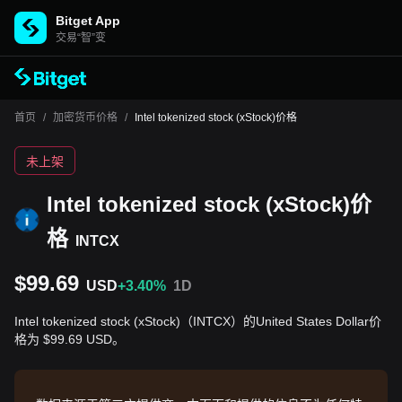
Bitget App
交易“智”变
首页
/
加密货币价格
/
Intel tokenized stock (xStock)价格
未上架
Intel tokenized stock (xStock)价
格
INTCX
$99.69
USD
+3.40%
1D
Intel tokenized stock (xStock)（INTCX）的United States Dollar价
格为 $99.69 USD。