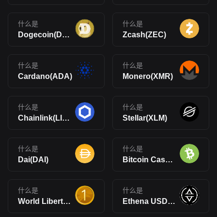
什么是
什么是
Dogecoin(DOGE)
Zcash(ZEC)
什么是
什么是
Cardano(ADA)
Monero(XMR)
什么是
什么是
Chainlink(LINK)
Stellar(XLM)
什么是
什么是
Dai(DAI)
Bitcoin Cash(BCH)
什么是
什么是
World Liberty Financial USD(USD1)
Ethena USDe(USDe)