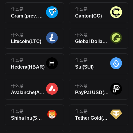
什么是
什么是
Gram (prev. Toncoin)(GRAM)
Canton(CC)
什么是
什么是
Litecoin(LTC)
Global Dollar(USDG)
什么是
什么是
Hedera(HBAR)
Sui(SUI)
什么是
什么是
Avalanche(AVAX)
PayPal USD(PYUSD)
什么是
什么是
Shiba Inu(SHIB)
Tether Gold(XAUt)