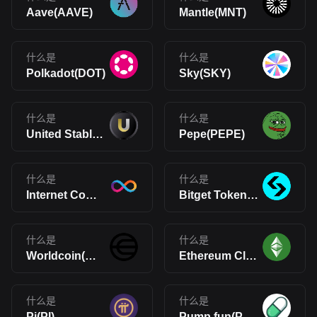
Aave(AAVE)
Mantle(MNT)
什么是
什么是
Polkadot(DOT)
Sky(SKY)
什么是
什么是
United Stables(U)
Pepe(PEPE)
什么是
什么是
Internet Computer(ICP)
Bitget Token(BGB)
什么是
什么是
Worldcoin(WLD)
Ethereum Classic(ETC)
什么是
什么是
Pi(PI)
Pump.fun(PUMP)