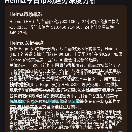
Heima今日市场趋势深度分析
Heima市场概况
Heima（HEI）的当前价格为 $0.1652，24小时价格涨跌幅为
-13.01%。当前市值为 $13,458,714.66，24小时交易量为
$49.27M。
Heima 关键要点
根据 Bitget 实时图表分析，从当前的技术结构来看，Heima
(HEI) 的关键支撑位目前在
$0.18
，主要阻力位在
$0.26
。如果
Heima 价格突破这一区间，可能会引发新的趋势。
总体而言，市场目前处于
回调与盘整
阶段，此前周初曾经历了
一轮剧烈的抛物线式上涨。价格在从近期高点回落并试图寻找
了解市场后，即可开始交易。Heima（HEI）在 Bitget 交易所
底部支撑的过程中，目前正趋于稳定。
交易活跃，Bitget 是全球最大的加密货币平台之一，拥有超过
技术指标
1.2亿注册用户。Bitget 支持 HEI/USDT 现货交易，且提供极
RSI：
具竞争力的手续费——现货挂单低至0%，吃单低至0.03%。平
当前数值为
44.87
，显示市场动能
中性偏弱
，表明之前
的极端超买状况已得到缓解。
台提供 Heima 等1300多种加密货币，并维持估值超3亿美元的
MACD：
保护基金，全天候24小时开放交易，流动性充足。Bitget 的
免费注册 Bitget 账户并开启您的交易吧！
信号在较短时间框架内显示
看跌交叉
，柱状图转为负
值，反映出买入压力暂时放缓。
HEI 交易量在各大交易所持续位居前列。
风险免责声明
均线（MA）结构：
价格目前交易于
100日和200日移动平均线
以上分析基于 Bitget 实时图表数据和技术指标，由 Bitget 研究
之上
（约 $0.12 - $0.15），表明长期趋势依然向好，尽管价格
团队编制和审核，仅供参考，且不构成投资建议。加密货币价
已跌破短期20日均线（$0.21），发出即时下行压力的信号。
格波动性极大，请根据个人的风险承受能力做出投资决策。
市场驱动因素