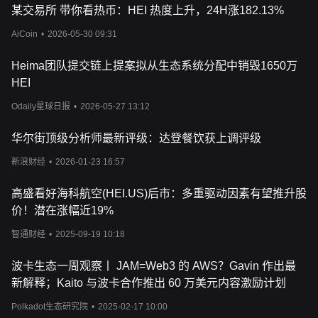
某交易所 带你看热币：HEI 热度上升，24H涨182.13%
AiCoin
•
2026-05-30 09:31
Heima团队提交链上提案拟从生态系统分配中销毁1650万
HEI
Odaily星球日报
•
2026-05-27 13:12
华尔街顶级分析师最新评级：达登餐饮获上调评级
新浪财经
•
2026-01-23 16:57
高盛看好海科航空(HEI.US)后市：多重驱动因素有望推升股
价！潜在涨幅近19%
智通财经
•
2025-09-19 10:18
波卡生态一周观察丨 JAM=Web3 的 AWS？Gavin 作出最
新解释；Kaito 与波卡合作推出 60 万美元内容激励计划
Polkadot生态研究院
•
2025-02-17 10:00