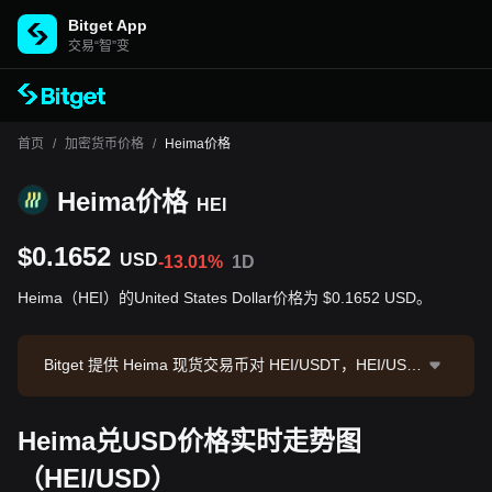
Bitget App
交易“智”变
首页
/
加密货币价格
/
Heima价格
Heima价格
HEI
$0.1652
USD
-13.01%
1D
Heima（HEI）的United States Dollar价格为 $0.1652 USD。
Bitget 提供 Heima 现货交易币对 HEI/USDT，HEI/USD
T 现价为0.1634，24小时交易额为 $462,907.92。Heim
a 市值为 $13,458,714.66，流通供应量为 81.47M HE
Heima兑USD价格实时走势图
I。数据来源：Bitget 交易所，最后更新时间：2026-08-
09 07:34:43。
（HEI/USD）