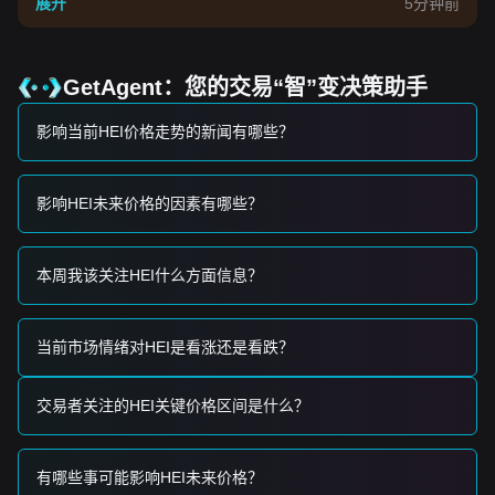
展开
5分钟前
当前 Heima 的价格和市场走势主要受以下因素影响：
•
AI-Agent 叙事：
最近推出的 "AgentKeys" AI 身份系统仍然
是投机兴趣和长期效用预期的核心驱动力。
•
代币经济学优化：
成功执行了 1650 万枚 HEI 代币的销毁
GetAgent：您的交易“智”变决策助手
（供应量减少约 20%），改善了稀缺性指标，为价格提供了基
本面支撑。
影响当前HEI价格走势的新闻有哪些？
•
市场回调：
在一周内飙升超过 400% 后，当前的价格走势主
要由获利了结和高杠杆多头头寸的清算所驱动。
交易信号
影响HEI未来价格的因素有哪些？
基于当前的技术结构及市场动能，分析师提供的参考交易策略
如下：
潜在买入区间
本周我该关注HEI什么方面信息？
• 如果 Heima 价格接近
$0.18 - $0.19
区间并显示出企稳或反
弹迹象，可能形成短期买入机会。
• 如果 Heima 价格伴随显著成交量有效突破
$0.26
，则可能确
认回调结束并恢复上升趋势。
当前市场情绪对HEI是看涨还是看跌？
风险情景
• 如果 Heima 价格跌破
$0.18
，市场可能进入更深的调整阶
交易者关注的HEI关键价格区间是什么？
段， potentially 测试
$0.15
的宏观支撑位。
买入策略
基于当前的市场结构，分析师提供以下参考策略：
有哪些事可能影响HEI未来价格？
保守型投资者