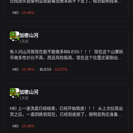
日线抬头迹象明显就能看出根本跌不下去了，结合聪明钱来
看，多头和巨鲸明显占大头，项目方就算要去洗筹码也会先从
空单开始，先拉高把空单筹码洗干净再去出货洗多单筹码，这
HEI
-15.46%
一点你们可以大胆放心，当然！没主意的可以先观望，等待一
个合适的点位再去进场！！！ 现在明显的在洗空单筹码，吸引
更多的空单来进场接盘来当多单的燃料，现在回调就是做多的
加密山河
好机会，不信的我们可以拭目以待！！！
1天前
有人问山河哥现在能不能做多$BLESS ！！！ 现在这个山寨妖
币做多性价比不高，而且风险极高，现在这个位置庄家刚出完
货，有大概率会横盘震荡一段时间之后再去放量拉升，所以个
人建议的是： 可以做多$HEI 现价进场，日线已经有明显的放
HEI
-15.46%
BLESS
-12.07%
量抬头迹象，已经跌到底部筑底有支撑，多头开始发力，所以
建议可以多单进场，目标先看到0.25突破之后再看0.28上
方！！！ 【以上观点仅供个人参考 不构成投资建议】
加密山河
1天前
HEI 上一波洗盘已经结束，已经开始筑底！！！ 从上次拉高出
货之后，一直阴跌到现在，已经到底部了，很明显狗庄准备新
一轮的拉高出货，来套牢更多的散户和小白接盘，日线已经有
企稳迹象，准备企稳上涨！ 个人建议：现价0.225附近多进
HEI
-15.46%
去，目标先看到0.25突破之后再看0.30上方！ 如果突破不了那