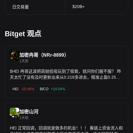
$20B+
日交易量
Bitget 观点
加密冉哥（NRr-8899）
1天前
$HEI 冉哥这波把高抛低吸玩到了极致，就问你们服不服？ 昨
天太忙了没有及时更新出来从0.218多进去，精准止盈0.25也
是翻倍出来了，目前开始小幅度下跌，勾庄开始了高空博弈时
刻，现在冉哥个人建议不进场，随时还会有拉盘迹象，趋势没
HEI
-15.46%
BICO
+14.04%
出来之前不做选择。 刚刚才给出了$BICO 多单，一进去没有
15分钟，放量爆拉，进去就止盈。
加密山河
1天前
HEI 正常回调，回调就是做多的机会！！！ 看链上资金流入和