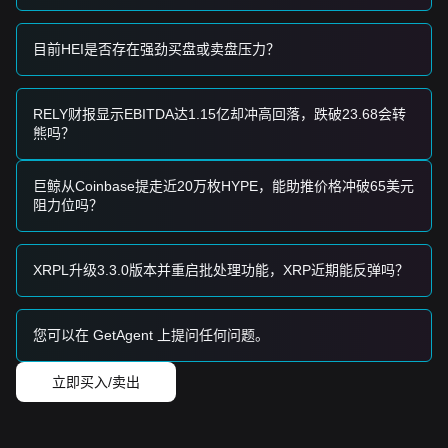
• 等待 Heima 价格回调至
$0.18
支撑位并出现明确的反转信号
后，分批入场。
• 或者，等待价格确认突破并日线收盘站稳在
$0.26
阻力位之
目前HEI是否存在强劲买盘或卖盘压力？
上后，顺势跟进。
趋势投资者
• 如果价格突破
$0.26
关口，可能形成新的上升趋势，下一个
RELY财报显示EBITDA达1.15亿却冲高回落，跌破23.68会转
目标价可能在
$0.35
。
熊吗？
长期投资者
• 只要市场保持在
$0.15
水平之上，中长期结构仍保持看涨。
投资者可考虑在市场极度恐慌或深度回调期间进行建仓积累。
巨鲸从Coinbase提走近20万枚HYPE，能助推价格冲破65美元
趋势总结
阻力位吗？
市场洞察
从短期角度来看，Heima 在触及峰值后的过去 7 天内表现出
波
动性回调
结构，市场情绪已从“极度贪婪”转向更为
谨慎/中性
的
XRPL升级3.3.0版本并重启批处理功能，XRP近期能反弹吗？
立场。
市场展望
如果 Heima 价格突破
$0.26
，下一个目标价可能是
$0.35
。
如果 Heima 价格跌破
您可以在 GetAgent 上提问任何问题。
$0.18
，下一个目标价可能是
$0.15
。
市场共识
来自多个来源的综合分析表明：虽然 Heima 短期内可能会继
立即买入/卖出
续波动或横盘整理以消化近期的涨幅，但只要价格维持在
$0.18
的关键支撑位之上，中期趋势预计将保持
看涨至中性
。