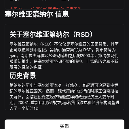
本周 Gracy 兑 塞尔维亚第纳尔 汇率下跌
塞尔维亚第纳尔 信息
Gracy 的当前市场价格为每 GRACY дин.0.2814，基于
190,000,000 GRACY 的流通供应，总市值为
дин.53,457,503.58 RSD 。 Gracy 的交易量在过去 24 小时内
关于塞尔维亚第纳尔（
RSD
）
变化了 -59.07% (дин.-3,244,578.15 RSD)。上一交易日，
GRACY 的交易量是 дин.5,492,935.54。
塞尔维亚第纳尔（
RSD
）不仅仅是塞尔维亚的国家货币，其历
史可以追溯到中世纪。第纳尔通常简写为
RSD
，货币符号为
дин
。南斯拉夫解体及经济动荡期之后的
2003
年，第纳尔现代
通过 Bitget 了解更多 Gracy 相关信息
版重新推出，是塞尔维亚坚韧不拔的精神、丰富的历史和不断
发展的经济的象征。
Gracy 价格
历史背景
Gracy价格预测
什么是 Gracy（GRACY）？
第纳尔的历史与塞尔维亚本身一样悠久，其起源可追溯到中世
Gracy收益计算器
纪的塞尔维亚国家。然而，现代第纳尔发行的时期正值南斯拉
夫解体，面临建设稳定经济难题这样的政治经济重大变革时
期。
2003
年重新启用第纳尔标志着货币独立和经济结构调整进
入了一个新时代。
设计与象征意义
买币
塞
尔维亚第纳尔的设计融入了塞尔维亚丰富的文化和历史遗产