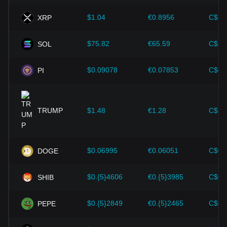
$1.04
€0.8956
C$1.
XRP
$75.82
€65.59
C$10
SOL
$0.09078
€0.07853
C$0.
PI
TRUMP
$1.48
€1.28
C$2.
$0.06995
€0.06051
C$0.
DOGE
$0.{5}4606
€0.{5}3985
C$0.
SHIB
$0.{5}2849
€0.{5}2465
C$0.
PEPE