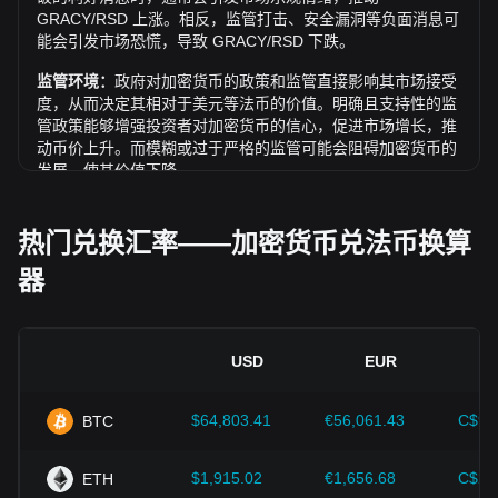
GRACY/RSD 上涨。相反，监管打击、安全漏洞等负面消息可
能会引发市场恐慌，导致 GRACY/RSD 下跌。
监管环境：
政府对加密货币的政策和监管直接影响其市场接受
度，从而决定其相对于美元等法币的价值。明确且支持性的监
管政策能够增强投资者对加密货币的信心，促进市场增长，推
动币价上升。而模糊或过于严格的监管可能会阻碍加密货币的
发展，使其价值下降。
经济指标：
发行法币的国家宏观经济因素（如通胀率、利率和
经济增长等关键指标）对法币价值起决定性作用，并间接影响
热门兑换汇率——加密货币兑法币换算
GRACY/RSD 的汇率。例如：高通胀可能会削弱市场对法币的
器
信任，促使投资者寻求比特币等加密资产作为避险工具，进而
推高其价格。
技术创新：
区块链技术的持续发展、扩容方案的优化以及安全
性的提升，都为比特币等加密货币的价值增长提供了强有力的
USD
EUR
支撑。
$64,803.41
€56,061.43
C$90
BTC
投资者需深入了解这些因素，以避免做出错误决策。在综合考
虑这些影响因素后，投资者还应密切关注 Gracy 价格的未来走
势，并根据市场变化及时调整投资策略。
$1,915.02
€1,656.68
C$2,
ETH