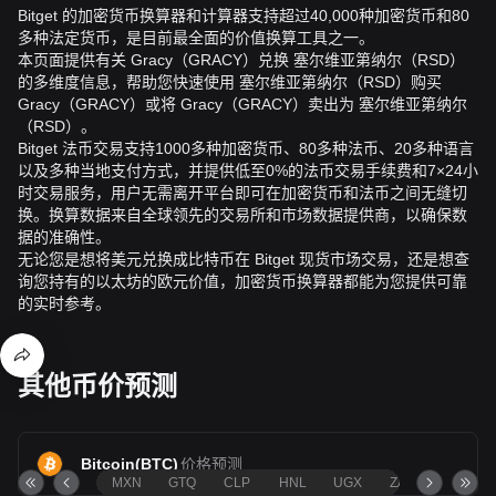
Bitget 的加密货币换算器和计算器支持超过40,000种加密货币和80
多种法定货币，是目前最全面的价值换算工具之一。
本页面提供有关 Gracy（GRACY）兑换 塞尔维亚第纳尔（RSD）
的多维度信息，帮助您快速使用 塞尔维亚第纳尔（RSD）购买
Gracy（GRACY）或将 Gracy（GRACY）卖出为 塞尔维亚第纳尔
（RSD）。
Bitget 法币交易支持1000多种加密货币、80多种法币、20多种语言
以及多种当地支付方式，并提供低至0%的法币交易手续费和7×24小
时交易服务，用户无需离开平台即可在加密货币和法币之间无缝切
换。换算数据来自全球领先的交易所和市场数据提供商，以确保数
据的准确性。
无论您是想将美元兑换成比特币在 Bitget 现货市场交易，还是想查
询您持有的以太坊的欧元价值，加密货币换算器都能为您提供可靠
的实时参考。
其他币价预测
Bitcoin
(
BTC
)
价格预测
MXN
GTQ
CLP
HNL
UGX
ZAR
TND