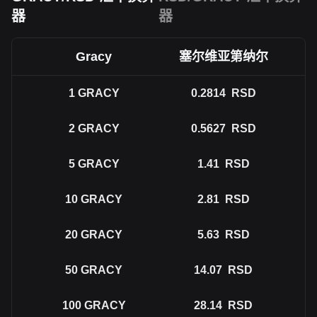
器
器
Gracy
塞尔维亚第纳尔
1
GRACY
0.2814
RSD
2
GRACY
0.5627
RSD
5
GRACY
1.41
RSD
10
GRACY
2.81
RSD
20
GRACY
5.63
RSD
50
GRACY
14.07
RSD
100
GRACY
28.14
RSD