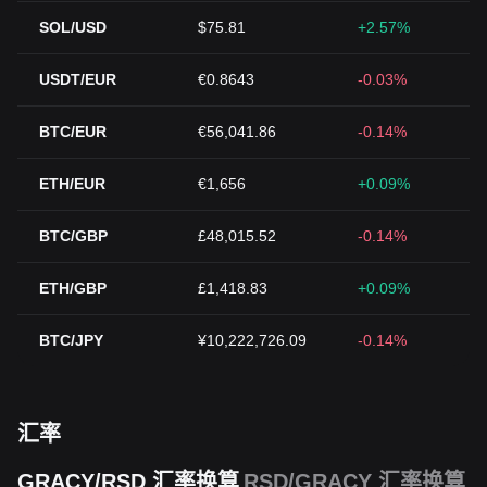
SOL/USD
$75.81
+2.57%
USDT/EUR
€0.8643
-0.03%
BTC/EUR
€56,041.86
-0.14%
ETH/EUR
€1,656
+0.09%
BTC/GBP
£48,015.52
-0.14%
ETH/GBP
£1,418.83
+0.09%
BTC/JPY
¥10,222,726.09
-0.14%
汇率
GRACY/RSD 汇率换算
RSD/GRACY 汇率换算