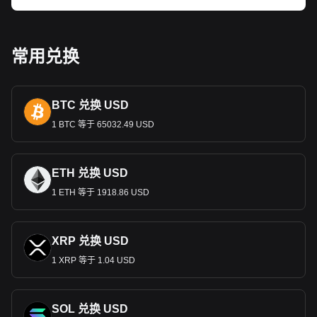
元素。纸币和硬币上印有塞尔维亚科学、艺术和政治各领域的
杰出人物，以及建筑和文化地标。这些设计不仅仅是为了方便
交易，还讲述了塞尔维亚的过去和现在，培养了一种民族认同
感和自豪感。
常用兑换
对经济的作用
第纳尔在塞尔维亚的经济中发挥着举足轻重的作用，塞尔维亚
BTC 兑换 USD
的经济已逐渐从国家管理模式转向市场驱动模式。该货币支持
能源、农业和制造业等关键部门，在促进对塞尔维亚发展至关
1 BTC 等于 65032.49 USD
重要的经贸和经济活动方面发挥了不可或缺的作用。
货币政策与通货膨胀
ETH 兑换 USD
第纳尔受塞尔维亚国家银行的管理，经历过高
通胀和经济不稳
1 ETH 等于 1918.86 USD
定时期。该银行的货币政策旨在稳定货币、控制通胀和支持经
济可持续增长，这对维持公众和投资者的信心至关重要。
国际贸易和塞尔维亚第纳尔
XRP 兑换 USD
第纳尔的稳定对国际贸易至关重要，尤其是对塞尔维亚汽车、
1 XRP 等于 1.04 USD
机械和农产品等的出口。稳定的第纳尔对于保持有竞争力的出
口价格和吸引外国投资至关重要。
汇款和经济影响
SOL 兑换 USD