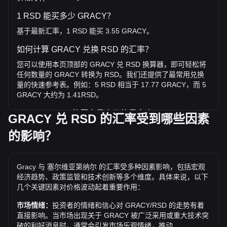
1 RSD 能买多少 GRACY？
基于最新汇率，1 RSD 能买 3.55 GRACY。
如何计算 GRACY 兑换 RSD 的汇率？
您可以使用本页顶部的 GRACY 兑 RSD 换算器，即可轻松将
任何数量的 GRACY 转换为 RSD。我们还提供了最常用兑换
量的快速参考表。例如：5 RSD 相当于 17.77 GRACY，而 5
GRACY 大约为 1.41RSD。
GRACY / RSD 的历史最高价格是多少？
GRACY 兑 RSD 的汇率受到哪些因素
1 GRACY 兑 RSD 的历史最高价为 дин.38.27。1 GRACY /
的影响？
RSD 的价值是否还会超越目前的历史最高价呢？让我们拭目
以待。
Gracy 兑 RSD 的价格趋势如何？
Gracy 与 塞尔维亚第纳尔 的汇率受多种因素影响，包括宏观
经济趋势、政策监管和技术创新等多个维度。具体来说，以下
过去7天内，Gracy（GRACY）的汇率下跌了4.26%。 过去1
几个关键因素对价格波动起着重要作用：
个月内，Gracy（GRACY）兑 塞尔维亚第纳尔（RSD）的汇
率下降了48.38%。
市场情绪：
投资者的情绪和信心对 GRACY/RSD 的走势有着
直接影响。当市场出现关于 GRACY 被广泛采用或重大技术突
破的利好消息时，通常会引发市场乐观情绪，推动