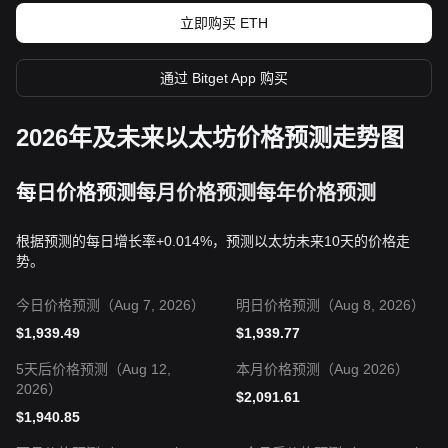
立即购买 ETH
通过 Bitget App 购买
2026年及未来以太坊价格预测走势图
每日价格预测
每月价格预测
每年价格预测
根据预测的每日增长率+0.014%，预测以太坊未来10天的价格走
势。
今日价格预测（Aug 7, 2026）
明日价格预测（Aug 8, 2026）
$
1,939.49
$
1,939.77
5天后价格预测（Aug 12,
本月价格预测（Aug 2026）
2026）
$
2,091.61
$
1,940.85