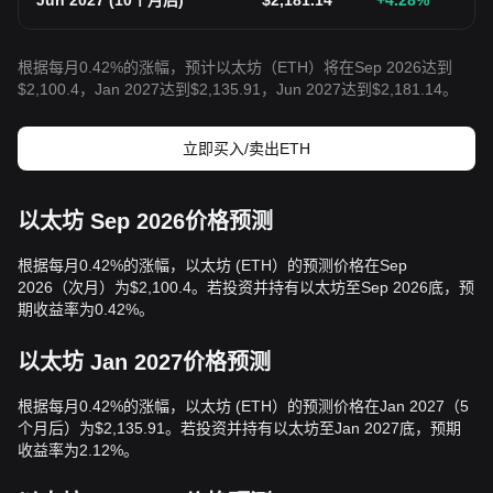
Jun 2027
(
10个月后
)
$
2,181.14
+4.28
%
根据每月0.42%的涨幅，预计以太坊（ETH）将在Sep 2026达到
$2,100.4，Jan 2027达到$2,135.91，Jun 2027达到$2,181.14。
立即买入/卖出ETH
以太坊 Sep 2026价格预测
根据每月0.42%的涨幅，以太坊 (ETH）的预测价格在Sep
2026（次月）为$2,100.4。若投资并持有以太坊至Sep 2026底，预
期收益率为0.42%。
以太坊 Jan 2027价格预测
根据每月0.42%的涨幅，以太坊 (ETH）的预测价格在Jan 2027（5
个月后）为$2,135.91。若投资并持有以太坊至Jan 2027底，预期
收益率为2.12%。