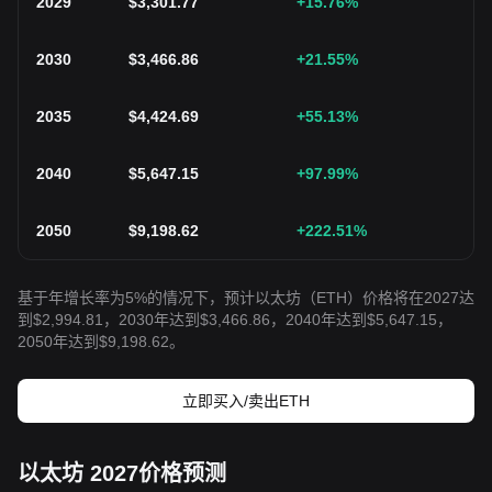
2029
$
3,301.77
+15.76
%
2030
$
3,466.86
+21.55
%
2035
$
4,424.69
+55.13
%
2040
$
5,647.15
+97.99
%
2050
$
9,198.62
+222.51
%
基于年增长率为5%的情况下，预计以太坊（ETH）价格将在2027达
到$2,994.81，2030年达到$3,466.86，2040年达到$5,647.15，
2050年达到$9,198.62。
立即买入/卖出ETH
以太坊 2027价格预测