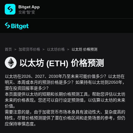
Bitget App
交易“智”变
首页
>
加密货币价格
>
以太坊价格
>
以太坊 价格预测
以太坊 (ETH) 价格预测
以太坊在2026、2027、2030年乃至未来可能价值多少？以太坊在
明天、本周或本月的预测价格是多少？如果持有以太坊到2050年，
潜在投资回报率是多少？
本页面提供以太坊的短期和长期价格预测工具，帮助您评估以太坊
未来的价格表现。您还可以自行设定预测值，以估算以太坊的未来
价值。
需要注意的是，由于加密货币市场本身具有波动性大、复杂度高的
特性，尽管价格预测提供了潜在价格区间和走势场景的参考，但仍
应保持审慎态度。