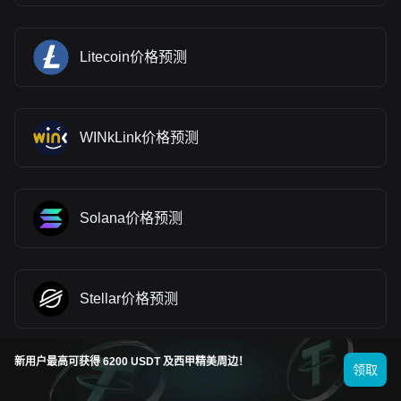
Litecoin价格预测
WINkLink价格预测
Solana价格预测
Stellar价格预测
新用户最高可获得 6200 USDT 及西甲精美周边！
领取
XRP价格预测