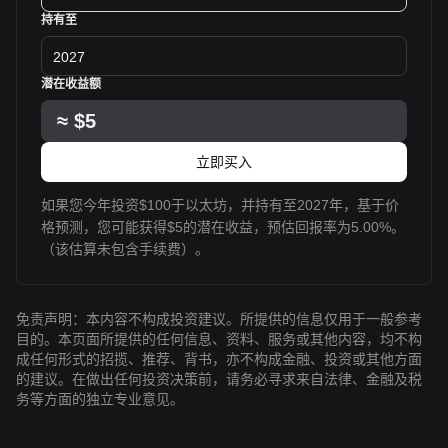
持有至
2027
潜在收益额
≈
$5
立即买入
如果您今年投资$100于以太坊，并持有至2027年，基于价
格预测，您可能获得$5的潜在收益，预估回报率为5.00%。
（该估算未包含手续费）。
免责声明：本内容不构成投资建议。所提供的信息仅用于一般参考
目的。本页面所提供的任何信息、资料、服务或其他内容，均不构
成任何形式的招揽、推荐、背书，亦不构成金融、投资或其他方面
的建议。在做出任何投资决策前，请务必寻求来自法律、金融及税
务等方面的独立专业意见。