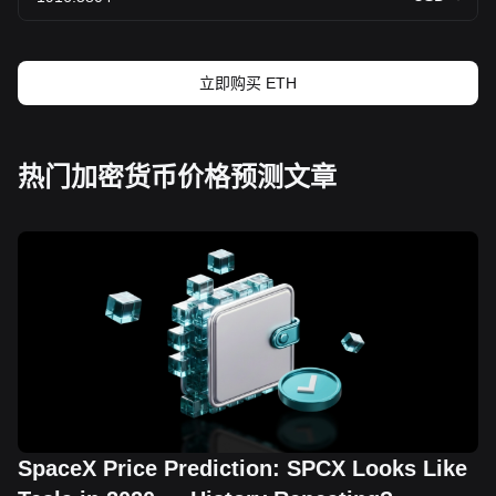
立即购买 ETH
热门加密货币价格预测文章
SpaceX Price Prediction: SPCX Looks Like