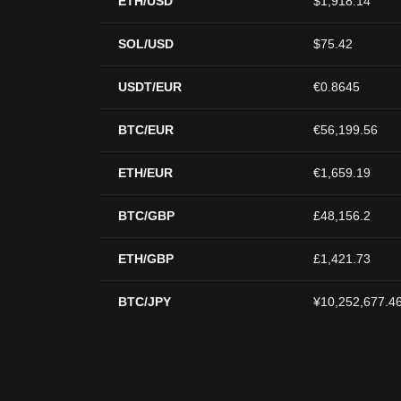
ETH/USD
$1,918.14
SOL/USD
$75.42
USDT/EUR
€0.8645
BTC/EUR
€56,199.56
ETH/EUR
€1,659.19
BTC/GBP
£48,156.2
ETH/GBP
£1,421.73
BTC/JPY
¥10,252,677.4