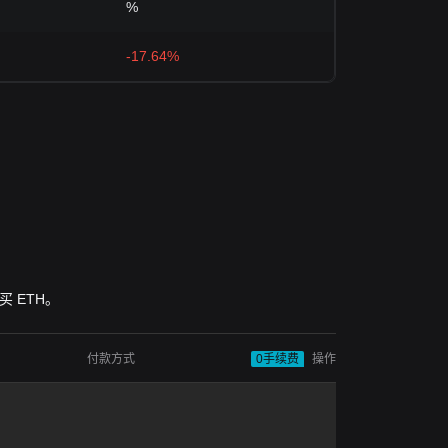
%
-17.64%
购买 ETH。
付款方式
0手续费
操作