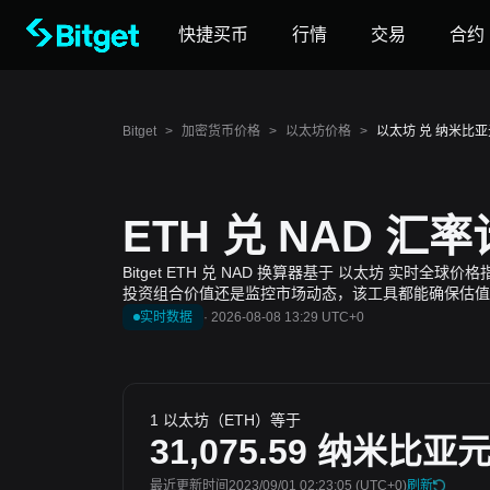
快捷买币
行情
交易
合约
Bitget
>
加密货币价格
>
以太坊价格
>
以太坊 兑 纳米比亚元
ETH 兑 NAD 汇
Bitget ETH 兑 NAD 换算器基于 以太坊 实
投资组合价值还是监控市场动态，该工具都能确保估值
实时数据
·
2026-08-08 13:29 UTC+0
1 以太坊（ETH）等于
31,075.59
纳米比亚
最近更新时间2023/09/01 02:23:05
(UTC+0)
刷新