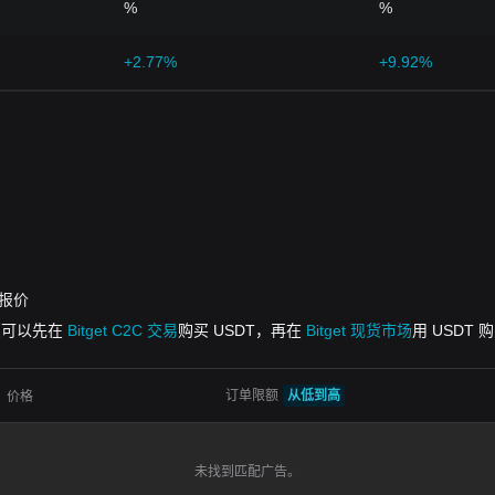
%
%
+2.77%
+9.92%
的报价
但您可以先在
Bitget C2C 交易
购买 USDT，再在
Bitget 现货市场
用 USDT 
订单限额
从低到高
价格
未找到匹配广告。