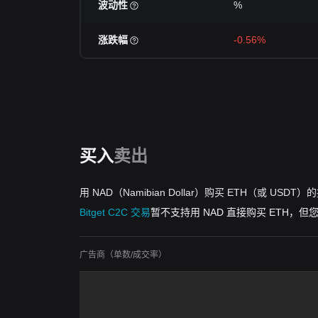
波动性
%
涨跌幅
-0.56%
买入
卖出
用 NAD（Namibian Dollar）购买 ETH（或 USDT）
Bitget C2C 交易
暂不支持用 NAD 直接购买 ETH，
广告商（单数/成交率）