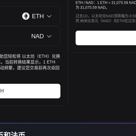
ETH / NAD：1 ETH = 31,07
为 31,075.59 NAD。
ETH
过去1D，以太坊兑NAD涨跌幅为-0.5
而 纳米比亚元（NAD）兑ETH在过去
NAD
率，帮助您轻松将 以太坊（ETH）兑换
。当前转换结果显示，1 ETH
价格波动频繁，建议您交易前再次返回
TH
货币和法币