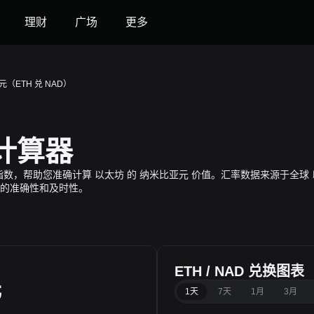
理财
广场
更多
（ETH 兑 NAD）
率计算器
时全球价格指数，帮助您准确计算 以太坊 的 纳米比亚元 价值。汇率数据来源
的准确性和及时性。
ETH / NAD 兑换图表
元
1天
7天
1月
3月