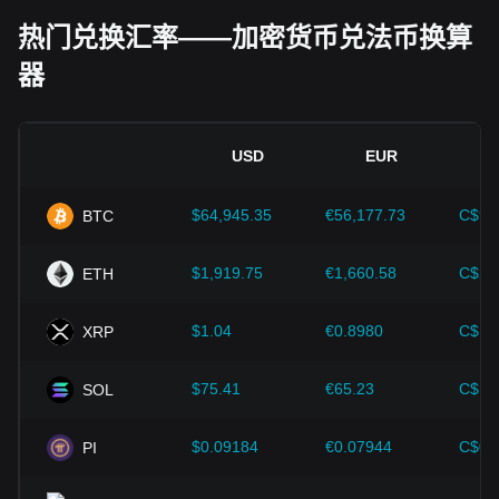
经济指标：
发行法币的国家宏观经济因素（如通胀率、利率和
经济增长等关键指标）对法币价值起决定性作用，并间接影响
热门兑换汇率——加密货币兑法币换算
ENS/KRW 的汇率。例如：高通胀可能会削弱市场对法币的信
器
任，促使投资者寻求比特币等加密资产作为避险工具，进而推
高其价格。
技术创新：
区块链技术的持续发展、扩容方案的优化以及安全
性的提升，都为比特币等加密货币的价值增长提供了强有力的
USD
EUR
支撑。
$64,945.35
€56,177.73
C$90
BTC
投资者需深入了解这些因素，以避免做出错误决策。在综合考
虑这些影响因素后，投资者还应密切关注 Ethereum Name
Service 价格的未来走势，并根据市场变化及时调整投资策
$1,919.75
€1,660.58
C$2,
ETH
略。
$1.04
€0.8980
C$1.
XRP
$75.41
€65.23
C$10
SOL
$0.09184
€0.07944
C$0.
PI