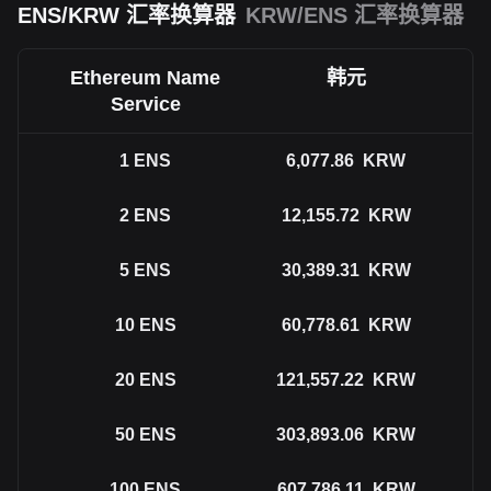
ENS/KRW 汇率换算器
KRW/ENS 汇率换算器
Ethereum Name
韩元
Service
1
ENS
6,077.86
KRW
2
ENS
12,155.72
KRW
5
ENS
30,389.31
KRW
10
ENS
60,778.61
KRW
20
ENS
121,557.22
KRW
50
ENS
303,893.06
KRW
100
ENS
607,786.11
KRW