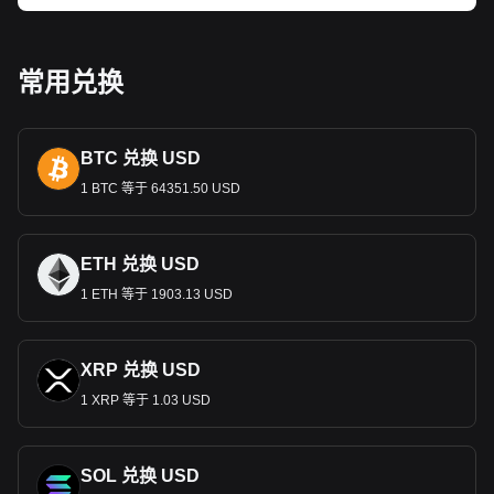
won
被
Korean yen
取代。第二次世界大战后，朝鲜半岛分
裂，
1949
年大韩民国成立。韩元最初与美元挂钩，后来经历了
几次贬值，在朝鲜战争期间尤其如此。
1953
年至
1962
年间，
常用兑换
韩元
won
被
hwan
所取代，
1962
年重新使用。韩元一直与美
元挂钩，直到
1997
年才被允许在外汇市场自由浮动。
韩元纸币和硬币
BTC 兑换 USD
最初，硬币的面值从
1
韩元到
100
韩元不等，但由于通货膨胀，
1992
年取消了
1 BTC 等于 64351.50 USD
1
韩元和
5
韩元硬币。目前，硬币的面值为
10
韩
元、
50
韩元
、
100
韩元和
500
韩元。
1962
年发行的首批纸币面
值最高达
100
韩元和
500
韩元。随着时间的推移，为跟上通货
膨胀的步伐，又推出了更高的面值，包括
1000
韩元、
5000
韩
ETH 兑换 USD
元、
10,000
韩元以及后来的
50,000
韩元。为打击伪钞，现代钞
1 ETH 等于 1903.13 USD
票具有多达
22
种独立的防伪特征。
为什么韩元面额中有很多零？
韩元（
XRP 兑换 USD
KRW
）上有许多零，这主要是由于历史上的通货膨胀，
特别是在
20
世纪
50
年代的朝鲜战争期间，货币贬值，需要更大
1 XRP 等于 1.03 USD
的面值。从
20
世纪
60
年代起，韩国经济的快速发展和工业化进
一步加强了这一趋势。文化中对较大数值的偏好
和交易的实用
性也是一个原因。不过，需要注意的是，货币中零的数量并不
SOL 兑换 USD
能直接反映其价值，因为货币价值是相对的，受各种经济因素