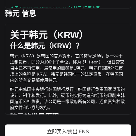
本周 Ethereum Name Service 兑 韩元 汇率上涨
韩元 信息
Ethereum Name Service 的当前市场价格为每 ENS
₩6,077.86，基于 -- ENS 的流通供应，总市值为 ₩-- KRW 。
Ethereum Name Service 的交易量在过去 24 小时内变化了 --
关于韩元（
KRW
）
% (₩-- KRW)。上一交易日， ENS 的交易量是 ₩--。
什么是韩元（
KRW
）？
通过 Bitget 了解更多 Ethereum Name Service
韩元（
KRW
）是韩国的官方货币。它的符号是
₩
，是一种十
相关信息
进制货币，即分为
100
个子单位，称为
전（
jeon
），但日常交
易中已不再使用。最常用的面额是
1
韩元。韩元在国际外汇市
Ethereum Name Service 价格
场上的名称是
KRW
。韩元是韩国唯一的法定货币，在韩国国
Ethereum Name Service价格预测
内的所有交易都使用韩元。
什么是 Ethereum Name Service（ENS）？
韩元由韩国中央银行韩国银行发行。韩国银行负责国家货币的
Ethereum Name Service收益计算器
设计、制作和发行。此外，硬币的实际铸造和纸币的印刷由韩
国造币公社负责，该公司是一家政府所有公司，还负责各种政
府文件和证券的发行。
韩元的发展历程
几个世纪以来，韩元一直是韩国货币体系的一部分，其现代版
立即买入/卖出 ENS
本可
追溯到
1902
年。
1910
年至
1945
年日本占领期间，韩元