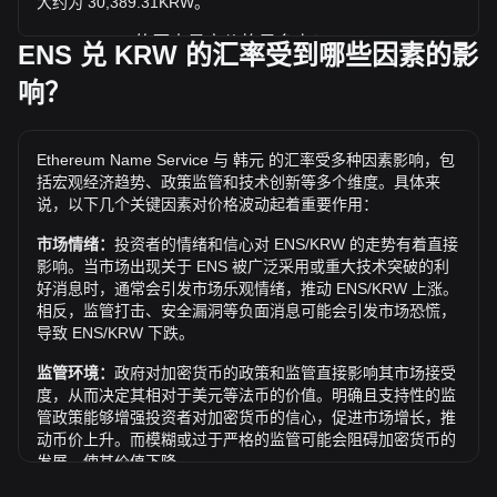
大约为 30,389.31KRW。
ENS / KRW 的历史最高价格是多少？
ENS 兑 KRW 的汇率受到哪些因素的影
1 ENS 兑 KRW 的历史最高价为 ₩117,916.84。1 ENS /
响？
KRW 的价值是否还会超越目前的历史最高价呢？让我们拭目
以待。
兑 KRW 的价格趋势如何？
Ethereum Name Service 与 韩元 的汇率受多种因素影响，包
括宏观经济趋势、政策监管和技术创新等多个维度。具体来
过去7天内，Ethereum Name Service（ENS）的汇率上升了
说，以下几个关键因素对价格波动起着重要作用：
1.58%。 过去1个月内，Ethereum Name Service（ENS）
兑 韩元（KRW）的汇率上升了3.13%。
市场情绪：
投资者的情绪和信心对 ENS/KRW 的走势有着直接
影响。当市场出现关于 ENS 被广泛采用或重大技术突破的利
好消息时，通常会引发市场乐观情绪，推动 ENS/KRW 上涨。
相反，监管打击、安全漏洞等负面消息可能会引发市场恐慌，
导致 ENS/KRW 下跌。
监管环境：
政府对加密货币的政策和监管直接影响其市场接受
度，从而决定其相对于美元等法币的价值。明确且支持性的监
管政策能够增强投资者对加密货币的信心，促进市场增长，推
动币价上升。而模糊或过于严格的监管可能会阻碍加密货币的
发展，使其价值下降。