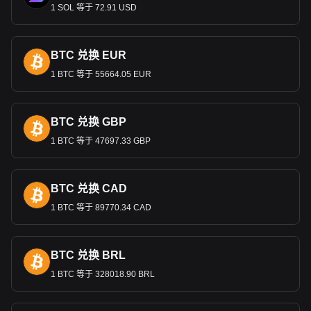
的影响。
1 SOL 等于 72.91 USD
朝鲜和韩国使用相同的货币吗？
不，朝鲜和韩国使用的不是同一种货币。虽然两国都使用一种
BTC 兑换 EUR
名为韩元的货币，但它们是由各自政府发行的截然不同的独立
1 BTC 等于 55664.05 EUR
货币。
●
韩元（
KRW
）：韩国使用的货币是韩元，符号为
₩
。它由
韩国中央银行韩国银行发行。
BTC 兑换 GBP
●
朝鲜圆（
KPW
）：朝鲜使用朝鲜圆，符号同样为
₩
。它由朝
1 BTC 等于 47697.33 GBP
鲜民主主义人民共和国中央银行发行，也就是朝鲜的中央银
行。
BTC 兑换 CAD
这两种货币不能互换，在国际货币市场上具有
不同的价值和特
征。
1 BTC 等于 89770.34 CAD
Bitget 加密货币与法币兑换数据显示，最受欢迎的
BTC 兑换 BRL
Ethereum Name Service 汇率对是ENS兑KRW，
Ethereum Name Service的货币代码是 ENS。立即使
1 BTC 等于 328018.90 BRL
用我们的加密货币计算器查看您的加密货币可以兑换
成多少KRW。