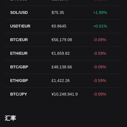
SOL/USD
$75.35
+1.89%
USDT/EUR
€0.8645
+0.01%
BTC/EUR
€56,179.08
-0.09%
ETH/EUR
€1,659.82
-0.59%
BTC/GBP
£48,138.66
-0.09%
ETH/GBP
£1,422.26
-0.59%
BTC/JPY
¥10,248,941.9
-0.09%
汇率