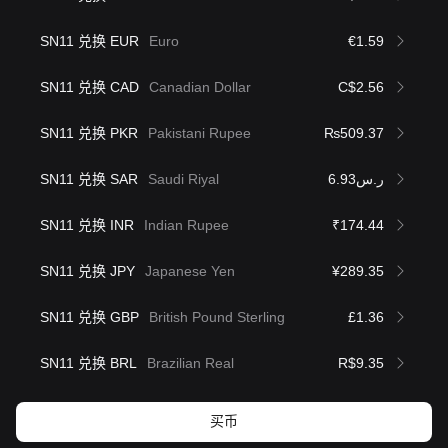
SN11 兑换 EUR
Euro
€1.59
SN11 兑换 CAD
Canadian Dollar
C$2.56
SN11 兑换 PKR
Pakistani Rupee
₨509.37
SN11 兑换 SAR
Saudi Riyal
ر.س6.93
SN11 兑换 INR
Indian Rupee
₹174.44
SN11 兑换 JPY
Japanese Yen
¥289.35
SN11 兑换 GBP
British Pound Sterling
£1.36
SN11 兑换 BRL
Brazilian Real
R$9.35
买币