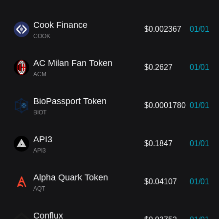
Cook Finance
$0.002367
01/01
COOK
AC Milan Fan Token
$0.2627
01/01
ACM
BioPassport Token
$0.0001780
01/01
BIOT
API3
$0.1847
01/01
API3
Alpha Quark Token
$0.04107
01/01
AQT
Conflux