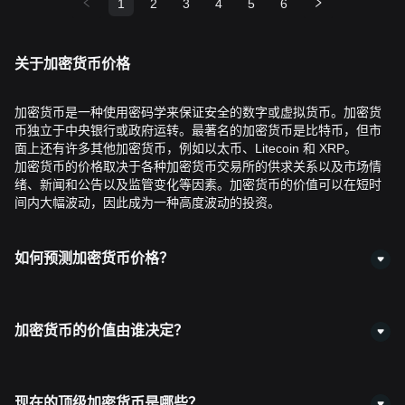
1
2
3
4
5
6
关于加密货币价格
加密货币是一种使用密码学来保证安全的数字或虚拟货币。加密货
币独立于中央银行或政府运转。最著名的加密货币是比特币，但市
面上还有许多其他加密货币，例如以太币、Litecoin 和 XRP。
加密货币的价格取决于各种加密货币交易所的供求关系以及市场情
绪、新闻和公告以及监管变化等因素。加密货币的价值可以在短时
间内大幅波动，因此成为一种高度波动的投资。
如何预测加密货币价格？
加密货币的价格无法确切预测，因为它们高度波动并且受到多种因
素的影响。分析师用来预测价格的一些方法包括分析市场趋势和情
绪、研究技术图表和指标，以及关注加密货币行业的新闻和发展。
加密货币的价值由谁决定？
加密货币的价值取决于市场供求关系、买卖双方在不同交易所的交
易行为，以及新闻、法规和市场情绪等外部因素。
现在的顶级加密货币是哪些？