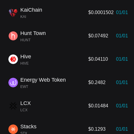
KaiChain
$0.0001502
01/01
KAI
Hunt Town
$0.07492
01/01
HUNT
Hive
$0.04110
01/01
HIVE
Energy Web Token
$0.2482
01/01
EWT
LCX
$0.01484
01/01
LCX
Stacks
$0.1293
01/01
STX