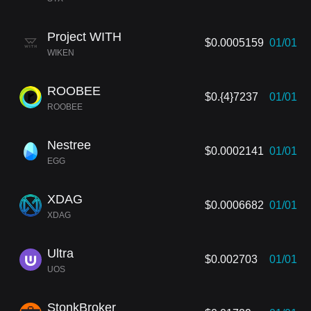
Project WITH
$0.0005159
01/01
WIKEN
ROOBEE
$0.{4}7237
01/01
ROOBEE
Nestree
$0.0002141
01/01
EGG
XDAG
$0.0006682
01/01
XDAG
Ultra
$0.002703
01/01
UOS
StonkBroker