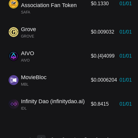
$0.1330
01/01
Association Fan Token
SAFA
Grove
$0.009032
01/01
GROVE
AIVO
$0.{4}4099
01/01
AIVO
MovieBloc
$0.0006204
01/01
MBL
Infinity Dao (infinitydao.ai)
$0.8415
01/01
IDL