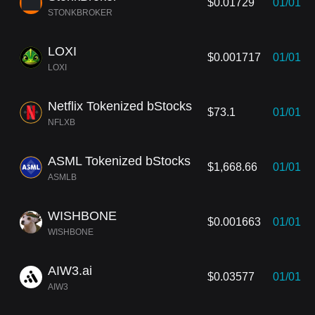
$0.01729
01/01
STONKBROKER
LOXI
$0.001717
01/01
LOXI
Netflix Tokenized bStocks
$73.1
01/01
NFLXB
ASML Tokenized bStocks
$1,668.66
01/01
ASMLB
WISHBONE
$0.001663
01/01
WISHBONE
AIW3.ai
$0.03577
01/01
AIW3