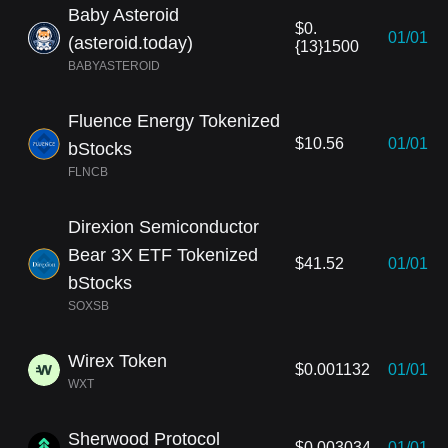
Baby Asteroid
$0.
01/01
(asteroid.today)
{13}1500
BABYASTEROID
Fluence Energy Tokenized
$10.56
01/01
bStocks
FLNCB
Direxion Semiconductor
Bear 3X ETF Tokenized
$41.52
01/01
bStocks
SOXSB
Wirex Token
$0.001132
01/01
WXT
Sherwood Protocol
$0.003034
01/01