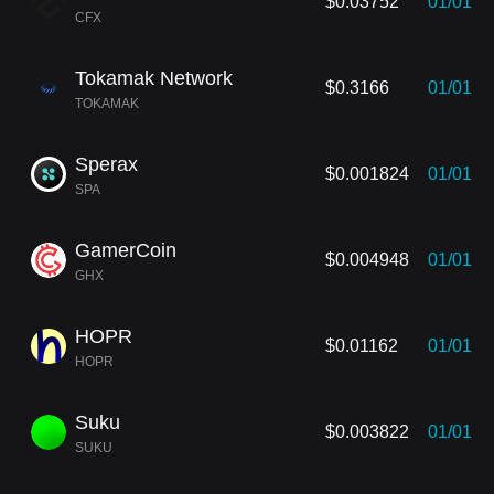
$0.03752
01/01
CFX
Tokamak Network
$0.3166
01/01
TOKAMAK
Sperax
$0.001824
01/01
SPA
GamerCoin
$0.004948
01/01
GHX
HOPR
$0.01162
01/01
HOPR
Suku
$0.003822
01/01
SUKU