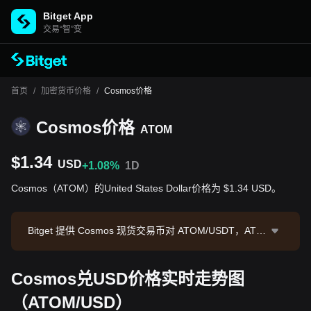
Bitget App
交易“智”变
首页
/
加密货币价格
/
Cosmos价格
Cosmos价格
ATOM
$1.34
USD
+1.08%
1D
Cosmos（ATOM）的United States Dollar价格为 $1.34 USD。
Bitget 提供 Cosmos 现货交易币对 ATOM/USDT，ATO
M/USDT 现价为1.343，24小时交易额为 $26,906.4。C
osmos 市值为 $702,943,953.18，流通供应量为 523.4
Cosmos兑USD价格实时走势图
3M ATOM。数据来源：Bitget 交易所，最后更新时间：
2026-08-07 13:13:16。
（ATOM/USD）