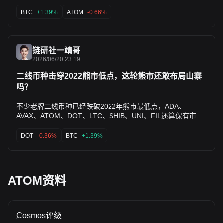
已平仓 ATOM，入场时 BTC 又表现得可疑，现在可以安然入
置不算贵。短期还是得等真正放量突破这个窄区间再判断方向,
睡了。 🚨信息分享，不构成任何投资建议！🚨 👉关注、评论
BTC
+1.39%
ATOM
-0.66%
现在贸然进场性价比一般,不如等信号明确一点。$ATOM
送体验卡！ $KAITO $CTM $M #ETH再现链上安全事件 #看
球表态：OKX等你畅聊世界杯 #Vimeo母公司拟16.2亿美元
IPO
链研社一靖哥
2026/06/20 23:19
二线币种击穿2022熊市低点，这轮熊市还敢布局山寨
吗？
不少老牌二线币种已经跌破2022年熊市最低点，ADA、
AVAX、ATOM、DOT、LTC、SHIB、UNI、FIL还算保有市场
共识，其余海量空气山寨早已批量归零。 ⚠️重要提醒：虚拟货
DOT
-0.36%
BTC
+1.39%
币交易波动极大、本金归零风险高，本文仅行情观点分享，不
构成投资建议。 本轮和上轮熊市最大区别：机构资金只扎堆
BTC、ETH，山寨持续被抽血，叠加全球监管收紧，很难再现
全面普涨牛市。 币种简易分层： ✅稳健博弈：LTC、UNI，共
ATOM资料
识扎实，有真实业务支撑 ⚠️轻仓观望：ADA、DOT、AVAX、
ATOM，老牌公链但用户和资金增长乏力 ❌短线投机、杜绝长
线重仓：FIL通胀抛压严重，SHIB纯MEME情绪币，容错率极
低 实操原则：7成资金死守BTC、ETH作为底仓，二线共识山
Cosmos评级
寨总仓位严格控制在15%以内，三无空气小币种直接放弃。 行