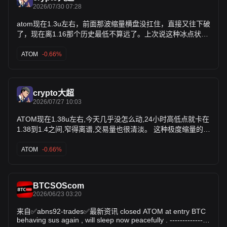
2026/07/30 07:28
atom现在1.3u左右，前面那波缩量横盘没扛住，直接又往下破
了，现在离1.16那个历史最低不算远了。上次说这种冰点状态
是变盘前蓄力，这次看是往下加速杀跌那个方向去了，跌没跌
透现在也说不好了。 $ATOM$ATOM
ATOM
-0.66%
crypto大超
2026/07/27 10:03
ATOM现在1.38u左右,今天几乎没怎么动,24小时高低点就卡在
1.38到1.4之间,窄得离谱,交易量也很清淡。 这种极度缩量的横
盘,跟前段时间那种一路阴跌完全不是一回事,更像是杀跌的动
能已经耗得差不多了,买卖双方都懒得动,市场进入了一种冰点
ATOM
-0.66%
状态。 拉长看这一个月还是跌的,跌了一成多,一周也跌了百分
之五,前面那波下跌是真实发生过的,不是没跌透。只是跌到现
在这个位置,愿意割肉的基本割得差不多了,剩下的都是死扛的,
BTCSOScom
量能自然就上不来了。 这种缩量磨底的阶段,往往是变盘前的
2026/06/23 03:20
蓄力期,不过方向说不准,可能是磨够了之后反弹,也可能是缩量
之后再来一波加速杀跌,把最后一批扛单的也洗出去。 离历史
来自✅abns92-trades✅最新资讯 closed ATOM at entry BTC
behaving sus again , will sleep now peacefully . ----------------
最高的44跌了九成六,估值上已经很便宜了,长期角度看这个位