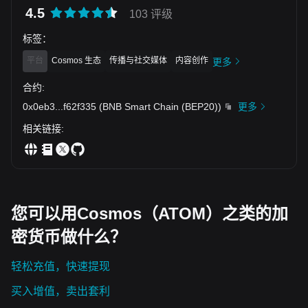
情跌到前轮熊市低位，你会轻仓布局二线山寨，还是只持有主
4.5
103 评级
流币？评论区交流。 $BTC $ETH $UNI
标签
：
平台
Cosmos 生态
传播与社交媒体
内容创作
更多
合约
:
0x0eb3
...
f62f335
(
BNB Smart Chain (BEP20)
)
更多
相关链接
:
您可以用Cosmos（ATOM）之类的加
密货币做什么？
轻松充值，快速提现
买入增值，卖出套利