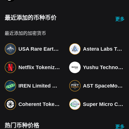
最近添加的币种币价
更多
最近添加的加密货币
USA Rare Earth Tokenized bStocks
Astera Labs Tokenized bStocks
Netflix Tokenized bStocks
Yushu Technology Co (Derivatives)
IREN Limited Tokenized bStocks
AST SpaceMobile Tokenized bStocks
Coherent Tokenized bStocks
Super Micro Computer Tokenized bStocks
热门币种价格
更多