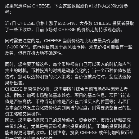
如果您想购买 CHEESE，下面这些数据或许可以作为您的投资参
考：
近7日 CHEESE 价格上涨了632.54%，大多数 CHEESE 投资者获取
了一些正收益，目前市场对 CHEESE 的价格走势持乐观态度。
同时需要注意的是，CHEESE 当前价格相比历史最高价回撤
了-100.00%。该币种目前属于高风险币种，未来价格可能会有一些
反弹，但存在极大地不确定性。
同时，您需要了解这些，每个币种都有自己可以买入的时机和应当
卖出的时机，币种投资的时机是动态变化的；当一个币种价值被低
估时，您可以选择明智的买入策略；当价值被高估时，您应该选择
果断出售。
CHEESE 是否值得投资，您需要随时综合当前市场各种因素去考
虑。例如：加密市场整体基本趋势、项目的基本信息、项目当前市
值是否被高估、币种当前价格是否处在合适买入的位置等；若项目
基本面突然发生变化或价格高到离谱的程度，则需要调整自己的投
资策略和交易操作。
因此，您需要根据您自己的风险偏好、资金状况、市场分析和研究
来做出决定，尤其是需要重视适合投资的时机，正确的投资时机才
能确保更可靠的收益。特别注意，投资 CHEESE 或任何加密货币都
有一定的风险和不确定性。