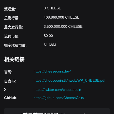
0 CHEESE
流通量
:
408,869,908 CHEESE
总发行量
:
3,500,000,000 CHEESE
最大发行量
:
$0.00
流通市值
:
$1.68M
完全稀释市值
:
相关链接
https://cheesecoin.dev/
官网
:
https://cheesecoin.tk/nweb/WP_CHEESE.pdf
白皮书
:
X
:
https://twitter.com/cheesecoin
GitHub
:
https://github.com/CheeseCoin/