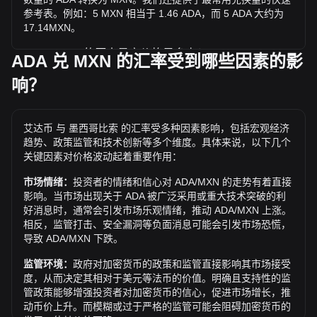
参考表。例如：5 MXN 相当于 1.46 ADA，而 5 ADA 大约为
17.14MXN。
ADA / MXN 的历史最高价格是多少？
ADA 兑 MXN 的汇率受到哪些因素的影
1 ADA 兑 MXN 的历史最高价为 Mex$53.86。1 ADA / MXN 的
响？
价值是否还会超越目前的历史最高价呢？让我们拭目以待。
艾达币 兑 MXN 的价格趋势如何？
艾达币 与 墨西哥比索 的汇率受多种因素影响，包括宏观经济
过去7天内，艾达币（ADA）的汇率上升了5.19%。 过去1个
趋势、政策监管和技术创新等多个维度。具体来说，以下几个
月内，艾达币（ADA）兑 墨西哥比索（MXN）的汇率上升了
关键因素对价格波动起着重要作用：
17.00%。
市场情绪：
投资者的情绪和信心对 ADA/MXN 的走势有着直接
影响。当市场出现关于 ADA 被广泛采用或重大技术突破的利
好消息时，通常会引发市场乐观情绪，推动 ADA/MXN 上涨。
相反，监管打击、安全漏洞等负面消息可能会引发市场恐慌，
导致 ADA/MXN 下跌。
监管环境：
政府对加密货币的政策和监管直接影响其市场接受
度，从而决定其相对于美元等法币的价值。明确且支持性的监
管政策能够增强投资者对加密货币的信心，促进市场增长，推
动币价上升。而模糊或过于严格的监管可能会阻碍加密货币的