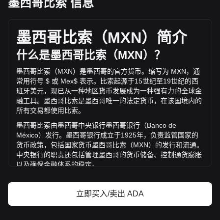
墨西哥比索 信息
艾达币 的当前市场价格为每 ADA Mex$3.43，基于
36,550,320,000 ADA 的流通供应，总市值为
Mex$125,316,347,513.25 MXN 。 艾达币 的交易量在过去
墨西哥比索（
MXN
）简介
24 小时内变化了 -19.22% (Mex$-895,412,872.32 MXN)。上
一交易日， ADA 的交易量是 Mex$4,658,101,475.45。
什么是墨西哥比索（
MXN
）？
墨西哥比索（
MXN
）是墨西哥的官方货币。缩写为
MXN
，通
通过 Bitget 了解更多 艾达币 相关信息
常用符号
$
或
Mex$
表示。比索起源于
15
世纪至
19
世纪的西
班牙美元，现已从一种地区货币发展成为一种强有力的全球金
Cardano 价格
融工具。墨西哥比索是墨西哥唯一的法定货币，在该国境内的
Cardano价格预测
所有交易都使用比索。
什么是 Cardano（ADA）？
墨西哥比索由墨西哥中央银行墨西哥银行（
Banco de
艾达币收益计算器
México
）发行。墨西哥银行成立于
1925
年，负责监管国家的
货币政策，包括国家货币墨西哥比索（
MXN
）的发行和流通。
中央银行的职责还包括管理墨西哥的货币储备、控制通货膨胀
以及确保金融体系的稳定。
墨西
哥比索的发展历程
立即买入/卖出 ADA
比索的历史与西班牙的官方货币
——
用白银铸造的
“
雷亚尔
”
——
有着千丝万缕的联系。
“
比索
”
一词的意思是
“
重量
”
，指货
币的银重。最常见的面额是
8
雷亚尔银币，一直流通到
19
世纪