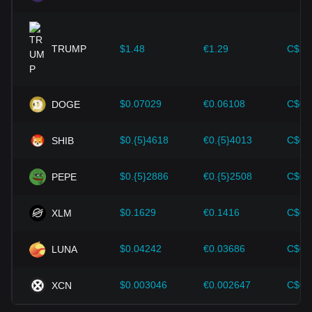
TRUMP
$1.48
€1.29
C$2.
$0.07029
€0.06108
C$0.
DOGE
$0.{5}4618
€0.{5}4013
C$0.
SHIB
$0.{5}2886
€0.{5}2508
C$0.
PEPE
$0.1629
€0.1416
C$0.
XLM
$0.04242
€0.03686
C$0.
LUNA
$0.003046
€0.002647
C$0.
XCN