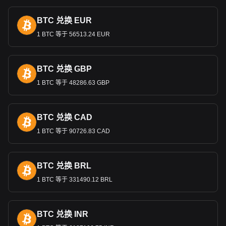
墨西哥
比索虽然主要在墨西哥境内使用，但偶尔也会在墨西哥
BTC 兑换 EUR
境外的某些地区被接受，特别是在美国边境城镇和加勒比海或
中美洲的一些旅游目的地，在跨境交通或旅游业比较常见。不
1 BTC 等于 56513.24 EUR
过，这种做法的接受程度有限，而且不是标准做法。
墨西哥比索与美国之间有何关系？
BTC 兑换 GBP
墨西哥比索与美国的关系错综复杂、盘根错节，主要是受到以
《美国
-
墨西哥
-
加拿大协定》（
USMCA
）为基础的广泛贸易关
1 BTC 等于 48286.63 GBP
系的推动。作为墨西哥最大的贸易伙伴，美国的经济波动和政
策变化对比索币值有重大影响。在美国工作的墨西哥人寄回的
大量汇款进一步凸显了这种相互依存关系，这些汇款是墨西哥
BTC 兑换 CAD
经济的重要组成部分。此外，美国是墨西哥外国直接投资的主
1 BTC 等于 90726.83 CAD
要来源，这使得比索对美国投资者情绪和货币政策的变化非常
敏感。政治决策，尤其是有关贸易和移民的决策，也对比索的
强弱起着关键作用。因此，比索经常对美国的经济发展和政策
变化做出反应，反映出这两个邻国之间错综复杂的经济和金融
BTC 兑换 BRL
共生关系。
1 BTC 等于 331490.12 BRL
Bitget 加密货币与法币兑换数据显示，最受欢迎的 艾
达币 汇率对是ADA兑MXN，艾达币的货币代码是
BTC 兑换 INR
ADA。立即使用我们的加密货币计算器查看您的加密