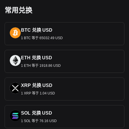
中期。墨西哥从
20
世纪初开始向纸币过渡，
1925
年成立了墨
常用兑换
西哥银行，负责控制货币流通、汇率和利率。
20
世纪
80
年代的特点是恶性通货膨胀和货币贬值，导致在
1993
年推出了价值
1000
旧比索的
“
新比索
”
。这一变化是为了应
对墨西哥面临的经济挑战，包括
20
世纪
70
年代石油危机的影
BTC 兑换 USD
响。
1 BTC 等于 65032.49 USD
墨西哥比索纸币和硬币
墨西哥比索包括多种多样的
纸币和硬币，每一种都展现了墨西
ETH 兑换 USD
哥丰富的历史和文化。钞票上印有著名人物和地标，面值为
20
比索、
50
比索、
100
比索、
200
比索、
500
比索和
1000
比索。
1 ETH 等于 1918.86 USD
硬币的面值分别为
5
分、
10
分、
20
分和
50
分，以及
1
比索、
2
比
索、
5
比索、
10
比索和
20
比索，上面印有墨西哥国徽和其他文
化符号。
XRP 兑换 USD
全球地位
1 XRP 等于 1.04 USD
近年来，墨西哥比索已成为世界上交易量最大的货币之一，也
是拉丁美洲交易量最大的货币。其价值和汇率受到各种因素的
影响，包括墨西哥的经济政策、全球市场情绪及其与美国等主
SOL 兑换 USD
要经济体的关系。
1 SOL 等于 76.16 USD
可以在其他国家使用墨西哥比索吗？