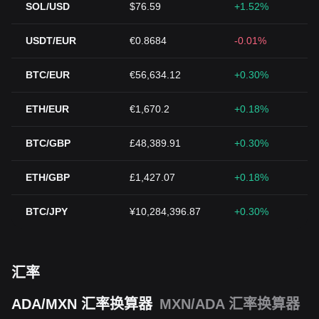
SOL/USD
$76.59
+1.52%
USDT/EUR
€0.8684
-0.01%
BTC/EUR
€56,634.12
+0.30%
ETH/EUR
€1,670.2
+0.18%
BTC/GBP
£48,389.91
+0.30%
ETH/GBP
£1,427.07
+0.18%
BTC/JPY
¥10,284,396.87
+0.30%
汇率
ADA/MXN 汇率换算器
MXN/ADA 汇率换算器