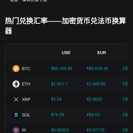
发展，使其价值下降。
经济指标：
发行法币的国家宏观经济因素（如通胀率、利率和
经济增长等关键指标）对法币价值起决定性作用，并间接影响
热门兑换汇率——加密货币兑法币换算
ADA/MXN 的汇率。例如：高通胀可能会削弱市场对法币的信
器
任，促使投资者寻求比特币等加密资产作为避险工具，进而推
高其价格。
技术创新：
区块链技术的持续发展、扩容方案的优化以及安全
性的提升，都为比特币等加密货币的价值增长提供了强有力的
USD
EUR
支撑。
$65,164.95
€56,628.34
C$90
BTC
投资者需深入了解这些因素，以避免做出错误决策。在综合考
虑这些影响因素后，投资者还应密切关注 Cardano 价格的未
来走势，并根据市场变化及时调整投资策略。
$1,921.7
€1,669.95
C$2,
ETH
$1.04
€0.9023
C$1.
XRP
$76.59
€66.55
C$10
SOL
$0.08952
€0.07779
C$0.
PI