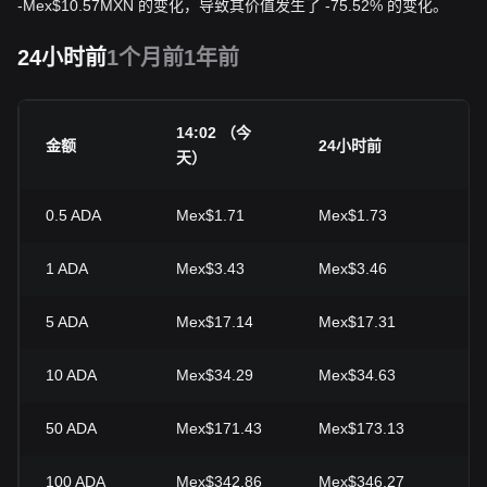
-
Mex$
10.57
MXN
的变化，导致其价值发生了 -75.52% 的变化。
24小时前
1个月前
1年前
14:02 （今
2
金额
24小时前
天）
幅
0.5
ADA
Mex$1.71
Mex$1.73
-0
1
ADA
Mex$3.43
Mex$3.46
-0
5
ADA
Mex$17.14
Mex$17.31
-0
10
ADA
Mex$34.29
Mex$34.63
-0
50
ADA
Mex$171.43
Mex$173.13
-0
100
ADA
Mex$342.86
Mex$346.27
-0