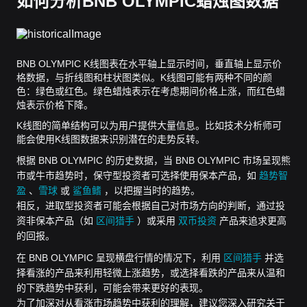
如何分析BNB OLYMPIC蜡烛图数据
BNB OLYMPIC K线图表在水平轴上显示时间，垂直轴上显示价
格数据，与折线图和柱状图类似。K线图可能有两种不同的颜
色：绿色或红色。绿色蜡烛表示在考虑期间价格上涨，而红色蜡
烛表示价格下降。
K线图的简单结构可以为用户提供大量信息。比如技术分析师可
能会使用K线图数据来识别潜在的走势反转。
根据 BNB OLYMPIC 的历史数据，当 BNB OLYMPIC 市场呈现熊
市或牛市趋势时，保守型投资者可选择使用保本产品，如
趋势智
盈
、
雪球
或
鲨鱼鳍
，以把握当时的趋势。
相反，进取型投资者可能会根据自己对市场方向的判断，通过投
资非保本产品（如
区间猎手
）或采用
双币投资
产品来追求更高
的回报。
在 BNB OLYMPIC 呈现横盘行情的情况下，利用
区间猎手
并选
择看涨的产品来利用轻微上涨趋势，或选择看跌的产品来从温和
的下跌趋势中获利，可能会带来更好的表现。
为了加深对从看涨市场趋势中获利的理解，建议您深入研究关于