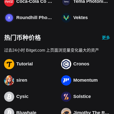
Coca-Cola Co (Derivatives)
Tema Photonics & Optical ETF
Roundhill Photonics & Optics ETF
Vektes
热门币种价格
更多
过去24小时 Bitget.com 上页面浏览量变化最大的资产
Tutorial
Cronos
siren
Momentum
Cysic
Solstice
Bluwhale
Jimothy The Raccoon