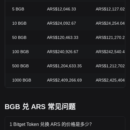
5
BGB
ARS$12,046.33
ARS$12,127.02
10
BGB
ARS$24,092.67
ARS$24,254.04
50
BGB
ARS$120,463.33
ARS$121,270.2
100
BGB
ARS$240,926.67
ARS$242,540.41
500
BGB
ARS$1,204,633.35
ARS$1,212,702.0
1000
BGB
ARS$2,409,266.69
ARS$2,425,404.0
BGB 兑 ARS 常见问题
1 Bitget Token 兑换 ARS 的价格是多少？