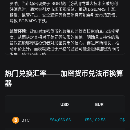
影响。当市场出现关于 BGB 被广泛采用或重大技术突破的利
好消息时，通常会引发市场乐观情绪，推动 BGB/ARS 上涨。
相反，监管打击、安全漏洞等负面消息可能会引发市场恐慌，
导致 BGB/ARS 下跌。
监管环境：
政府对加密货币的政策和监管直接影响其市场接受
度，从而决定其相对于美元等法币的价值。明确且支持性的监
管政策能够增强投资者对加密货币的信心，促进市场增长，推
动币价上升。而模糊或过于严格的监管可能会阻碍加密货币的
发展，使其价值下降。
经济指标：
发行法币的国家宏观经济因素（如通胀率、利率和
经济增长等关键指标）对法币价值起决定性作用，并间接影响
热门兑换汇率——加密货币兑法币换算
BGB/ARS 的汇率。例如：高通胀可能会削弱市场对法币的信
器
任，促使投资者寻求比特币等加密资产作为避险工具，进而推
高其价格。
技术创新：
区块链技术的持续发展、扩容方案的优化以及安全
性的提升，都为比特币等加密货币的价值增长提供了强有力的
USD
EUR
支撑。
$64,656.66
€56,102.58
C$90
BTC
投资者需深入了解这些因素，以避免做出错误决策。在综合考
虑这些影响因素后，投资者还应密切关注 Bitget Token 价格的