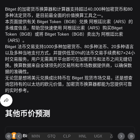
Bitget 的加密货币换算器和计算器支持超过40,000种加密货币和80
多种法定货币，是目前最全面的价值换算工具之一。
本页面提供有关 Bitget Token（BGB）兑换 阿根廷比索（ARS）的
多维度信息，帮助您快速使用 阿根廷比索（ARS）购买Bitget
Token（BGB）或将 Bitget Token（BGB）卖出为 阿根廷比索
（ARS）。
Bitget 法币交易支持1000多种加密货币、80多种法币、20多种语言
以及多种当地支付方式，并提供低至0%的法币交易手续费和7×24小
时交易服务，用户无需离开平台即可在加密货币和法币之间无缝切
换。换算数据来自全球领先的交易所和市场数据提供商，以确保数
据的准确性。
无论您是想将美元兑换成比特币在 Bitget 现货市场交易，还是想查
询您持有的以太坊的欧元价值，加密货币换算器都能为您提供可靠
的实时参考。
其他币价预测
Bitcoin
(
BTC
)
价格预测
MXN
GTQ
CLP
HNL
UGX
ZAR
TND