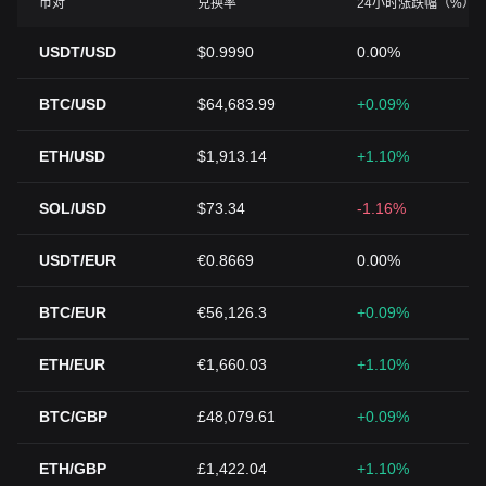
币对
兑换率
24小时涨跌幅（%）
USDT/USD
$0.9990
0.00%
BTC/USD
$64,683.99
+0.09%
ETH/USD
$1,913.14
+1.10%
SOL/USD
$73.34
-1.16%
USDT/EUR
€0.8669
0.00%
BTC/EUR
€56,126.3
+0.09%
ETH/EUR
€1,660.03
+1.10%
BTC/GBP
£48,079.61
+0.09%
ETH/GBP
£1,422.04
+1.10%