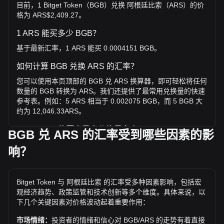
目前，1 Bitget Token（BGB）兑换 阿根廷比索（ARS）的价
格为 ARS$2,409.27。
1 ARS 能买多少 BGB？
基于最新汇率，1 ARS 能买 0.0004151 BGB。
如何计算 BGB 兑换 ARS 的汇率？
您可以使用本页顶部的 BGB 兑 ARS 换算器，即可轻松将任何
数量的 BGB 转换为 ARS。我们还提供了最常用兑换量的快速
参考表。例如：5 ARS 相当于 0.002075 BGB，而 5 BGB 大
约为 12,046.33ARS。
BGB / ARS 的历史最高价格是多少？
BGB 兑 ARS 的汇率受到哪些因素的影
1 BGB 兑 ARS 的历史最高价为 ARS$12,697.93。1 BGB /
响？
ARS 的价值是否还会超越目前的历史最高价呢？让我们拭目以
待。
兑 ARS 的价格趋势如何？
Bitget Token 与 阿根廷比索 的汇率受多种因素影响，包括宏
观经济趋势、政策监管和技术创新等多个维度。具体来说，以
过去7天内，Bitget Token（BGB）的汇率下跌了1.39%。 过
下几个关键因素对价格波动起着重要作用：
去1个月内，Bitget Token（BGB）兑 阿根廷比索（ARS）的
汇率下降了4.28%。
市场情绪：
投资者的情绪和信心对 BGB/ARS 的走势有着直接