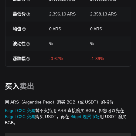
最低价
2,396.19 ARS
2,358.13 ARS
2,
均值
0 ARS
0 ARS
0 
波动性
%
%
%
涨跌幅
-0.67%
-1.39%
-4
买入
卖出
用 ARS（Argentine Peso）购买 BGB（或 USDT）的报价
Bitget C2C 交易
暂不支持用 ARS 直接购买 BGB，但您可以先在
Bitget C2C 交易
购买 USDT，再在
Bitget 现货市场
用 USDT 购买
BGB。