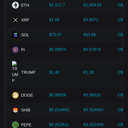
未来走势，并根据市场变化及时调整投资策略。
$1,912.7
€1,659.65
C$2,
ETH
$1.05
€0.9071
C$1.
XRP
$73.37
€63.66
C$10
SOL
$0.09074
€0.07874
C$0.
PI
TRUMP
$1.48
€1.28
C$2.
$0.06926
€0.06010
C$0.
DOGE
$0.{5}4682
€0.{5}4063
C$0.
SHIB
$0.{5}2811
€0.{5}2439
C$0.
PEPE