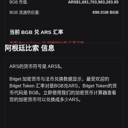
BGB 市值
:
ARS$1,681,703,983,283.85
BGB 流通供应量
:
698.01M
BGB
当前 BGB 兑 ARS 汇率
本周 Bitget Token 兑 阿根廷比索 汇率下跌
阿根廷比索 信息
Bitget Token 的当前市场价格为每 BGB ARS$2,409.27，基于
698,014,900 BGB 的流通供应，总市值为
ARS$1,681,703,983,283.85 ARS 。 Bitget Token 的交易量在
ARS的货币符号是 ARS$。
过去 24 小时内变化了 -27.73% (ARS$-4,535,973,300.00
ARS)。上一交易日， BGB 的交易量是
Bitget 加密货币与法币兑换数据显示，最受欢迎的
ARS$16,356,164,428.03。
Bitget Token 汇率对是BGB兑ARS，Bitget Token的货
币代码是 BGB。立即使用我们的加密货币计算器查看
通过 Bitget 了解更多 Bitget Token 相关信息
您的加密货币可以兑换成多少ARS。
Bitget Token 价格
Bitget Token价格预测
什么是 Bitget Token（BGB）？
Bitget Token收益计算器