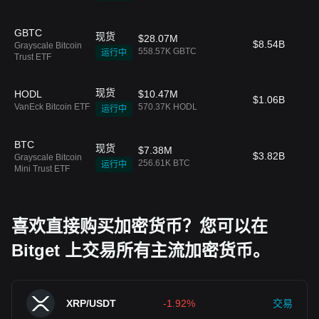
GBTC
现货
$28.07M
$8.54B
1
Grayscale Bitcoin
558.57K GBTC
运行中
Trust ETF
现货
HODL
$10.47M
$1.06B
--
VanEck Bitcoin ETF
570.37K HODL
运行中
BTC
现货
$7.38M
$3.82B
0
Grayscale Bitcoin
256.61K BTC
运行中
Mini Trust ETF
喜欢直接购买加密货币？您可以在
Bitget 上交易所有主流加密货币。
XRP/USDT
-1.92%
交易