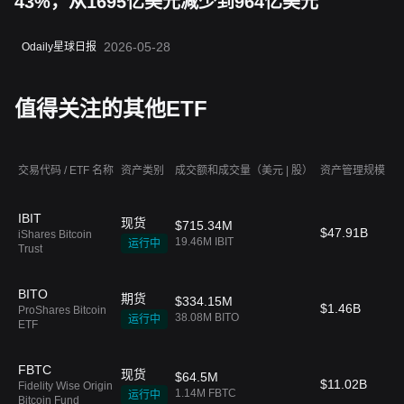
43%，从1695亿美元减少到964亿美元
2026-05-28
Odaily星球日报
值得关注的其他ETF
交易代码 / ETF 名称
资产类别
成交额和成交量（美元 | 股）
资产管理规模
费
IBIT
现货
$715.34M
$47.91B
0
iShares Bitcoin
19.46M IBIT
运行中
Trust
BITO
期货
$334.15M
$1.46B
--
ProShares Bitcoin
38.08M BITO
运行中
ETF
FBTC
现货
$64.5M
$11.02B
0
Fidelity Wise Origin
1.14M FBTC
运行中
Bitcoin Fund