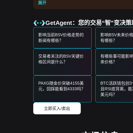
潜在买入区域
展开
• 如果BSV价格接近
$62.50
并显示出反弹迹象，可能
• 如果BSV价格在成交量显著放大的情况下突破
$74.
风险情景
GetAgent：您的交易“智”变决
• 如果BSV价格跌破
$62.50
，市场可能进入短期修正
买入策略
影响当前BSV价格走势的
影响BSV未来价
保守型投资者
新闻有哪些？
有哪些？
• 等待BSV价格回调至
$62.50
支撑位时分批买入。
• 或者，等待价格有效突破
$74.80
阻力后再顺势跟进
趋势投资者
交易者关注的BSV关键价
有哪些事可能影响
• 如果BSV价格突破
$74.80
阻力位，可能会形成新的
格区间是什么？
来价格？
长期投资者
• 只要市场保持在
$60.00
的心理支撑位之上，中长期
趋势总结
PAXG随金价突破4155美
BTC活跃钱包创
市场洞察
元，回踩能看到4333吗？
且RSI底背离，能
从短期来看，比特币SV在过去7天内表现出
区间震荡
美元吗？
$74.80
之间波动。
市场展望
如果BSV价格突破
$74.80
，下一个目标价位可能是
$
立即买入/卖出
市场共识
多位分析师的共识是，虽然比特币SV短期内可能会
能保持
看涨
。