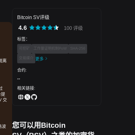
Bitcoin SV评级
4.6
100 评级
标签
：
可挖矿
工作量证明机制PoW
SHA-256
交易媒介
更多
脱离
合约
:
--
相关链接
:
过
台提
V 交
您可以用Bitcoin
格波