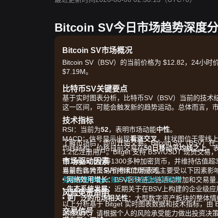
Bitcoin SV今日市场趋势深度
Bitcoin SV市场概况
Bitcoin SV（BSV）的当前价格为 $12.82，24小
$7.19M。
比特币SV关键要点
基于实时图表分析，比特币SV（BSV）当前的技术
这一区间，可能会触发新的趋势运动。总体而言，
技术指标
RSI：当前为
52
，表明市场动能
中性
。
MACD：信号显示出现
看涨交叉
，柱状图位于零线
了解市场后，即可开始交易。Bitcoin SV（BSV）在
均线结构：价格目前交易在
50日移动平均线之上
，
1.2亿注册用户。Bitget 支持 BSV/USDT 
市场驱动因素
供 Bitcoin SV 等1300多种加密货币，并维持估
当前的比特币SV价格和市场表现主要受以下因素影
易量在各大交易所持续位居前列。
•
免费注册 Bitget 账户并开启您的交易吧！
网络效用增长：
BSV区块链上链活动增加和交易
•
生态系统发展：
近期关于在BSV上构建的企业级
风险免责声明
•
更广泛的市场相关性：
大型数字资产板块的整体情
以上分析基于 Bitget 实时图表数据和技术指标，
交易信号
动性极大，请根据个人的风险承受能力做出投资决