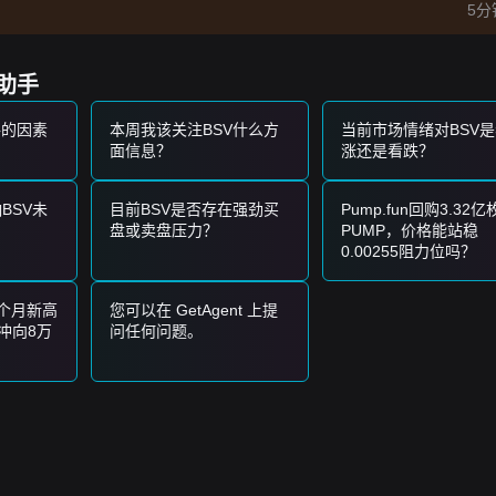
5分
构成短期买入机会。
80
，则可能确认新上升趋势的开始。
策助手
阶段，并可能测试更低的支撑位。
格的因素
本周我该关注BSV什么方
当前市场情绪对BSV
面信息？
涨还是看跌？
。
BSV未
目前BSV是否存在强劲买
Pump.fun回购3.32亿
上涨趋势，下一个目标价位可能是
$85.00
。
盘或卖盘压力？
PUMP，价格能站稳
0.00255阻力位吗？
趋势很可能维持上行结构。
3个月新高
您可以在 GetAgent 上提
冲向8万
问任何问题。
的价格结构，市场情绪总体
谨慎乐观
。中期分析显示，价格目前在
$62.5
85.00
。如果跌破
$62.50
，下一个目标价位可能是
$55.00
。
经历波动或盘整，但只要价格保持在
$62.50
的关键支撑位之上，中期趋势