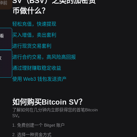
SV（BSV）之类的加密货
钟前
币做什么？
轻松充值，快速提现
买入增值，卖出套利
是看
进行现货交易套利
进行合约交易，高风险高回报
枚
通过理财赚取稳定收益
使用 Web3 钱包发送资产
0
和
如何购买Bitcoin SV？
了解如何在几分钟内立即获得您的首笔Bitcoin
SV。
很可
1. 免费创建一个 Bitget 账户
2. 选择一种资金方式