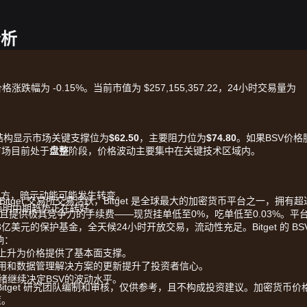
分析
时价格涨跌幅为 -0.15%。当前市值为 $257,155,357.22，24小时交易量为
结构显示市场关键支撑位为
$62.50
，主要阻力位为
$74.80
。如果BSV价格
市场目前处于
盘整
阶段，价格波动主要集中在关键技术区域内。
上方，暗示动能可能发生转变。
 Bitget 交易所交易活跃，Bitget 是全球最大的加密货币平台之一，拥有超
表明中期趋势正在转好。
现货交易，且提供极具竞争力的手续费——现货挂单低至0%，吃单低至0.03%。平
值超3亿美元的保护基金，全天候24小时开放交易，流动性充足。Bitget 的 BS
响：
量上升为价格提供了基本面支撑。
应用和数据管理解决方案的更新提升了投资者信心。
绪继续决定BSV的波动水平。
由 Bitget 研究团队编制和审核，仅供参考，且不构成投资建议。加密货币价
策。