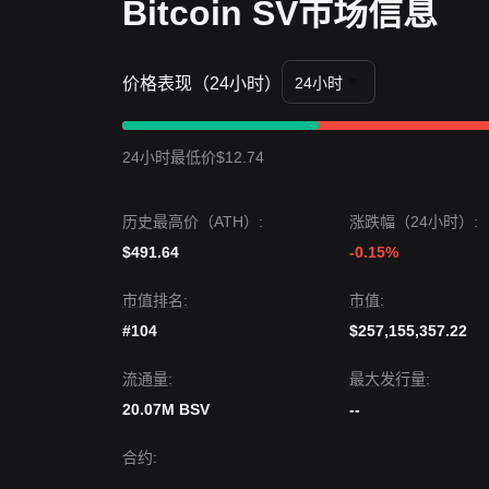
Bitcoin SV市场信息
价格表现（24小时）
24小时
24小时最低价$12.74
历史最高价（ATH）:
涨跌幅（24小时）:
$491.64
-0.15%
市值排名:
市值:
#104
$257,155,357.22
流通量:
最大发行量:
20.07M BSV
--
合约
:
--