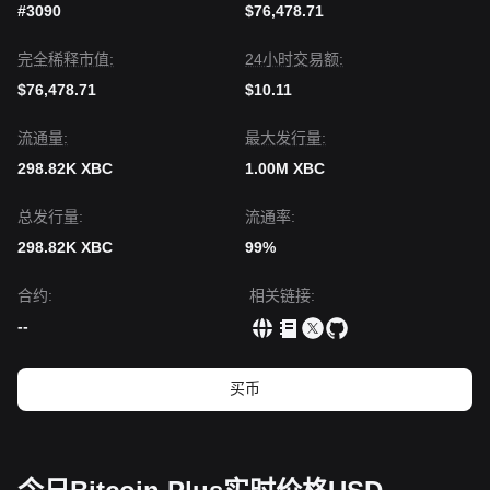
#3090
$76,478.71
完全稀释市值:
24小时交易额:
$76,478.71
$10.11
流通量:
最大发行量:
298.82K XBC
1.00M XBC
总发行量:
流通率:
298.82K XBC
99%
合约
:
相关链接
:
--
买币