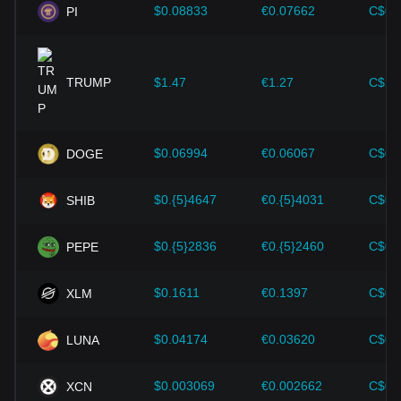
$0.08833
€0.07662
C$0.
PI
TRUMP
$1.47
€1.27
C$2.
$0.06994
€0.06067
C$0.
DOGE
$0.{5}4647
€0.{5}4031
C$0.
SHIB
$0.{5}2836
€0.{5}2460
C$0.
PEPE
$0.1611
€0.1397
C$0.
XLM
$0.04174
€0.03620
C$0.
LUNA
$0.003069
€0.002662
C$0.
XCN