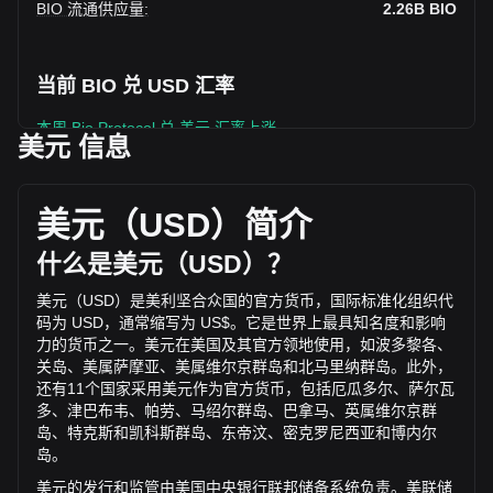
BIO 流通供应量
:
2.26B
BIO
当前 BIO 兑 USD 汇率
本周 Bio Protocol 兑 美元 汇率上涨
美元 信息
Bio Protocol 的当前市场价格为每 BIO $0.02383，基于
2,263,690,800 BIO 的流通供应，总市值为 $53,950,338.84
USD 。 Bio Protocol 的交易量在过去 24 小时内变化了
美元（
USD
）简介
-46.76% ($-12,013,189.05 USD)。上一交易日， BIO 的交易
量是 $25,688,583.59。
什么是美元（
USD
）？
美元（
USD
）是美利坚合众国的官方货币，国际标准化组织代
通过 Bitget 了解更多 Bio Protocol 相关信息
码为
USD
，通常缩写为
US$
。它是世界上最具知名度和影响
力的货币之一。美元在美国及其官方领地使用，如波多黎各、
Bio Protocol 价格
关岛、美属萨摩亚、美属维尔京群岛和北马里纳群岛。此外，
Bio Protocol价格预测
还有
11
个国家采用美元作为官方货币，包括厄瓜多尔、萨尔瓦
什么是 Bio Protocol（BIO）？
多、津巴布韦、帕劳、马绍尔群岛、巴拿马、英属维尔京群
Bio Protocol收益计算器
岛、特克斯和凯科斯群岛、东帝汶、密克罗尼西亚和博内尔
岛。
美元的发行和监管由美国中央银行联邦储备系统负责。美联储