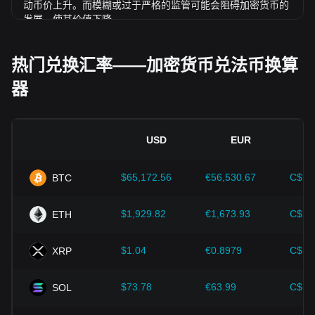
动币价上升。而模糊或过于严格的监管可能会阻碍加密货币的
发展，使其价值下降。
经济指标：
发行法币的国家宏观经济因素（如通胀率、利率和
经济增长等关键指标）对法币价值起决定性作用，并间接影响
热门兑换汇率——加密货币兑法币换算
BIO/USD 的汇率。例如：高通胀可能会削弱市场对法币的信
器
任，促使投资者寻求比特币等加密资产作为避险工具，进而推
高其价格。
技术创新：
区块链技术的持续发展、扩容方案的优化以及安全
性的提升，都为比特币等加密货币的价值增长提供了强有力的
USD
EUR
支撑。
$65,172.56
€56,530.67
C$91
BTC
投资者需深入了解这些因素，以避免做出错误决策。在综合考
虑这些影响因素后，投资者还应密切关注 Bio Protocol 价格的
未来走势，并根据市场变化及时调整投资策略。
$1,929.82
€1,673.93
C$2,
ETH
$1.04
€0.8979
C$1.
XRP
$73.78
€63.99
C$10
SOL