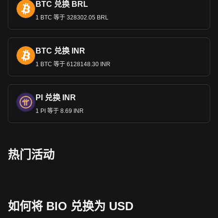
镑（
GBP
）、加元（
CAD
）、瑞典克朗（
SEK
）和瑞士法郎
BTC 兑换 BRL
（
CHF
）。
1 BTC 等于 328302.05 BRL
欧元和美元之间有何关系？
历史上，美元（
USD
）与黄金紧密相连，在金本位制度下运
行。这一制度于
BTC 兑换 INR
20
世纪初正式确立，它将美元的价值与特定数
量的黄金挂钩，为货币价值提供了稳定性和信心。然而，
19
71
1 BTC 等于 6128148.30 INR
年，随着
“
尼克松冲击
”
的发生，情况发生了巨大变化，美元与
黄金的可兑换性被终结，货币转为法定体系。这一举措使美元
的价值脱离了黄金，使其受到市场力量和政府政策的影响。
PI 兑换 INR
1 PI 等于 8.69 INR
Bitget 加密货币与法币兑换数据显示，最受欢迎的 Bio
Protocol 汇率对是BIO兑USD，Bio Protocol的货币代
码是 BIO。立即使用我们的加密货币计算器查看您的
加密货币可以兑换成多少USD。
热门活动
如何将 BIO 兑换为 USD