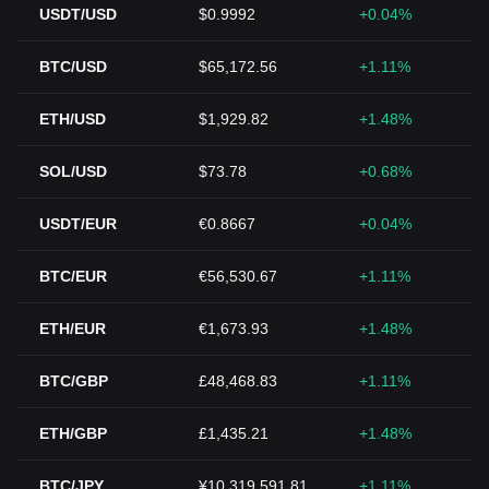
USDT/USD
$0.9992
+0.04%
BTC/USD
$65,172.56
+1.11%
ETH/USD
$1,929.82
+1.48%
SOL/USD
$73.78
+0.68%
USDT/EUR
€0.8667
+0.04%
BTC/EUR
€56,530.67
+1.11%
ETH/EUR
€1,673.93
+1.48%
BTC/GBP
£48,468.83
+1.11%
ETH/GBP
£1,435.21
+1.48%
BTC/JPY
¥10,319,591.81
+1.11%