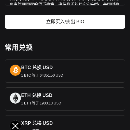
负责管理国家的货币政策，确保货币的稳定和完整。美国财政
部通过雕版印刷
局负责印刷纸币，而美国造币厂则负责生产硬
币。
立即买入/卖出 BIO
美元的发展历程
美元（
USD
）有着丰富的历史，反映了美国的演变。美国独立
后，由于需要一个统一的货币体系，大陆会议于
1785
年
7
月
6
常用兑换
日采用美元作为国家货币。这一选择是受西班牙币在美洲的突
出地位所影响。
1792
年的《硬币法》进一步确立了这一举措，
创建了美国铸币厂，并确定了美元的金银价值，启动了双金属
标准，稳定了国家经济，为未来的金融发展奠定了基础。
20
世
BTC 兑换 USD
纪，美元的全球影响力激增，尤其是
1944
年《布雷顿森林协
定》将全球货币与美元挂钩，随后又与黄金挂钩，使美元成为
1 BTC 等于 64351.50 USD
全球
主要储备货币。
1971
年，美元转为法定货币，以美国政府
的信托和信用为后盾。
美元纸币和硬币
ETH 兑换 USD
1 ETH 等于 1903.13 USD
美国目前印制的货币面值有
1
美元、
2
美元、
5
美元、
10
美元、
20
美元、
50
美元和
100
美元。
1946
年停止印制高于
100
美元的
纸币，
1969
年正式停止流通。自
2004
年以来，现代美国纸币
已增加了用于区分的颜色，并计划为视障公民增加更好的触觉
XRP 兑换 USD
功能。