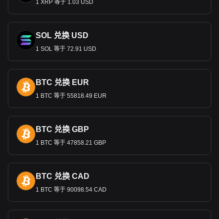
1 XRP 等于 1.03 USD
美国造币厂还生产面值为
1
美分、
5
美分、
10
美分、
25
美分、
50
美分和
1
美元的硬币。这些硬币用于日常交易，也包括收藏
和纪念版本。
SOL 兑换 USD
世界储备货币
1 SOL 等于 72.91 USD
美元成为世界储备货币的地位源于一
系列历史事件和经济战
略。
1944
年，
44
个盟国签订了至关重要的《布雷顿森林协
定》，将其货币与美元挂钩，是将全球金融和贸易与美国货币
BTC 兑换 EUR
有效地联系在一起的标志性时刻。美国经济的实力和规模及其
1 BTC 等于 55818.49 EUR
金融市场的主导地位是这一安排的基础。
2022
年，美元占所有
外国银行储备的
59%
，这反映了美元持久的全球影响力。尽管
有关于去美元化的讨论，但美元仍然是主要的储备货币，这证
BTC 兑换 GBP
明了美元在国际经济体系中的核心地位。
什么是美元指数（
USDX
）？
1 BTC 等于 47858.21 GBP
美元指数（
USDX
）是一种重要的金融工具，用于衡量美元
（
USD
）相对于一篮子外币的价值。美元
指数（
USDX
）创建
BTC 兑换 CAD
于
1973
年，是在《布雷顿森林协定》解体后创立的。该指数包
括多种货币，最初由
1 BTC 等于 90098.54 CAD
17
个国家的
17
种货币组成。然而，随着
1999
年欧元的推出，该指数进行了调整，现在主要跟踪美元兑
世界六种主要货币的汇率：欧元（
EUR
）、日元（
JPY
）、英