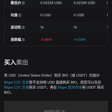
最低价
0.02318 USD
0.02184 USD
0.
均值
0 USD
0 USD
0 
波动性
%
%
%
涨跌幅
-0.86%
+4.58%
-1
买入
卖出
用 USD（United States Dollar）购买 BIO（或 USDT）的报价
Bitget C2C 交易
暂不支持用 USD 直接购买 BIO，但您可以先在
Bitget C2C 交易
购买 USDT，再在
Bitget 现货市场
用 USDT 购买
BIO。
未找到匹配广告。