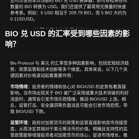
您可以使用本页顶部的 BIO 兑 USD 换算器，即可轻松将任何
数量的 BIO 转换为 USD。我们还提供了最常用兑换量的快速
参考表。例如：5 USD 相当于 209.79 BIO，而 5 BIO 大约为
0.1192USD。
BIO / USD 的历史最高价格是多少？
BIO 兑 USD 的汇率受到哪些因素的影
1 BIO 兑 USD 的历史最高价为 $0.9226。1 BIO / USD 的价值
响？
是否还会超越目前的历史最高价呢？让我们拭目以待。
兑 USD 的价格趋势如何？
Bio Protocol 与 美元 的汇率受多种因素影响，包括宏观经济趋
过去7天内，Bio Protocol（BIO）的汇率上升了4.58%。 过
势、政策监管和技术创新等多个维度。具体来说，以下几个关
去1个月内，Bio Protocol（BIO）兑 美元（USD）的汇率下降
键因素对价格波动起着重要作用：
了15.82%。
市场情绪：
投资者的情绪和信心对 BIO/USD 的走势有着直接
影响。当市场出现关于 BIO 被广泛采用或重大技术突破的利好
消息时，通常会引发市场乐观情绪，推动 BIO/USD 上涨。相
反，监管打击、安全漏洞等负面消息可能会引发市场恐慌，导
致 BIO/USD 下跌。
监管环境：
政府对加密货币的政策和监管直接影响其市场接受
度，从而决定其相对于美元等法币的价值。明确且支持性的监
管政策能够增强投资者对加密货币的信心，促进市场增长，推