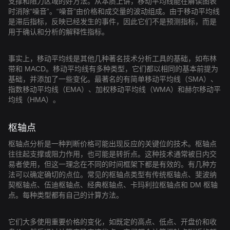
支撑和阻力区域的好方法。从本质上讲，移动平均线能在解读图表
时消除“噪音”。“噪音”由价格和成交量的波动组成。由于移动平均线
是滞后指标，反映已经发生的事件，因此它们不是预测指标，而是
用于确认和分析的解释性指标。
事实上，移动平均线是其他几种著名技术分析工具的基础，如布林
带和 MACD。移动平均线有多种类型，它们都以相同的基本前提为
基础，并添加了一些变化。最著名的有简单移动平均线（SMA）、
指数移动平均线（EMA）、加权移动平均线（WMA）和赫尔移动平
均线（HMA）。
枢轴点
枢轴点分析是一种判断价格可能出现反应的关键位的技术。枢轴点
往往起支撑或阻力作用，也可能是转折点。这种技术通常被日内交
易者使用，但这一理念在不同的时间框架下都是有效的。有几种方
法可以确定确切的点位。常见的枢轴点类型有传统枢轴点、斐波纳
契枢轴点、伍迪枢轴点、经典枢轴点、卡玛利拉枢轴点和 DM 枢轴
点。每种类型都有自己的计算方法。
它们大多使用重要价格的变化，如既定的高点、低点、开盘价和收