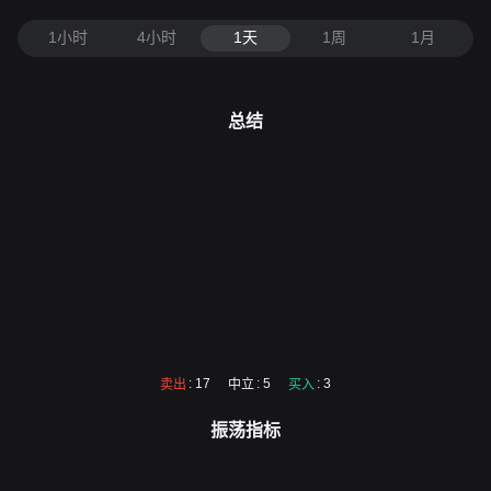
1小时
4小时
1天
1周
1月
总结
: 17
: 5
: 3
卖出
中立
买入
振荡指标