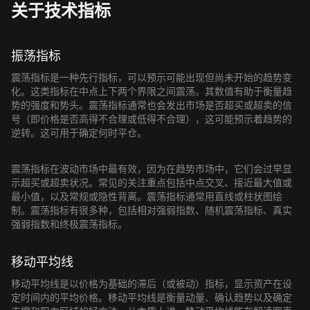
关于技术指标
振荡指标
震荡指标是一种先行指标，可以预示可能出现但尚未开始的趋势变
化。这类指标在中点上下两个界限之间震荡。其数值有助于衡量趋
势的强度和势头。震荡指标通常也会发出市场是否超买或超卖的信
号（即价格是否高得不合理或低得不合理），这可能预示着趋势的
逆转。这可用于确定何时平仓。
震荡指标在波动市场中最有效，因为在趋势市场中，它们会过早显
示超买或超卖状况。常见的关注重点包括中点交叉、接近最大值或
最小值，以及常规或隐性背离。震荡指标通常用直线或柱状图绘
制。震荡指标有很多种，包括相对强弱指数、随机震荡指标、真实
强弱指数和终极震荡指标。
移动平均线
移动平均线是以价格为基础的滞后（或被动）指标，显示资产在设
定时间内的平均价格。移动平均线是衡量动量、确认趋势以及确定