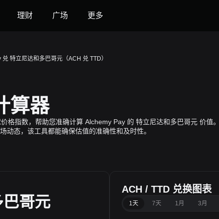
理财
广场
更多
Pay 兑 特立尼达和多巴哥元（ACH 兑 TTD）
率计算器
ay 实时全球价格指数，帮助您准确计算 Alchemy Pay 的 特立尼达和多巴哥元 
场动态，该工具都能确保估值的准确性和及时性。
ACH / TTD 兑换图表
多巴哥元
1天
7天
1月
3月