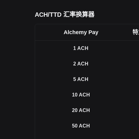
ACH/TTD 汇率换算器
Alchemy Pay
特
1
ACH
2
ACH
5
ACH
10
ACH
20
ACH
50
ACH