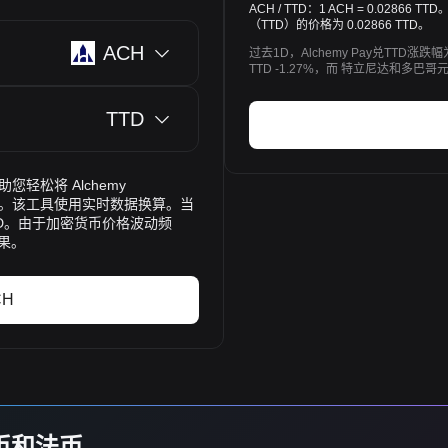
ACH / TTD：1 ACH = 0.02866
（TTD）的价格为 0.02866 TTD。
ACH
过去1D，Alchemy Pay兑TTD涨跌
TTD -1.27%，而 特立尼达和多巴哥
TTD
助您轻松将 Alchemy
D）。该工具使用实时数据换算。当
 TTD。由于加密货币价格波动频
果。
CH
货币和法币