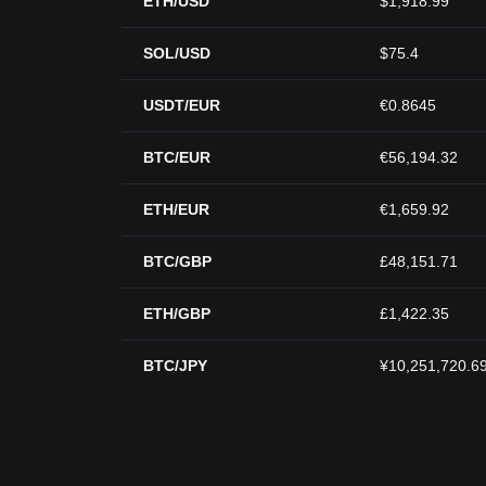
ETH/USD
$1,918.99
SOL/USD
$75.4
USDT/EUR
€0.8645
BTC/EUR
€56,194.32
ETH/EUR
€1,659.92
BTC/GBP
£48,151.71
ETH/GBP
£1,422.35
BTC/JPY
¥10,251,720.6