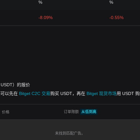
%
%
-8.09%
-0.55%
H（或 USDT）的报价
但您可以先在
Bitget C2C 交易
购买 USDT，再在
Bitget 现货市场
用 USDT 
订单限额
从低到高
价格
未找到匹配广告。