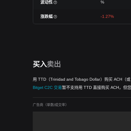
波动性
%
涨跌幅
-1.27%
买入
卖出
用 TTD（Trinidad and Tobago Dollar）购买 AC
Bitget C2C 交易
暂不支持用 TTD 直接购买 ACH，
广告商（单数/成交率）