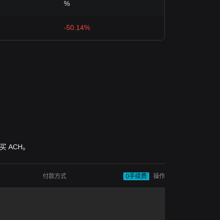
%
-50.14%
购买 ACH。
付款方式
0手续费
操作