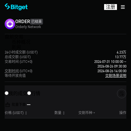
注册
ORDER
已结束
Orderly Network
盘前交易
币种概况
新闻
24小时成交额 (USDT)
4.23万
总成交额 (USDT)
13.77万
交易时间
(UTC+0)
2024-07-31 10:00:00
~
2024-08-26 09:30:00
交割时间
(UTC+0)
2024-08-26 14:00:00
等待开放充值
交割场景说明
我的成交
行情
批量下单
价格 (USDT)
数量
交割币种
操作