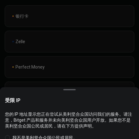
银行卡
Zelle
Perfect Money
Volet.com(Formerly Advcash)
受限 IP
您的 IP 地址显示您正在尝试从美利坚合众国访问我们的服务。请注
Wise
我们使用 Cookie 来为您提供更好的个性化网站体验，您可以自定义
意，Bitget 产品和服务并未向美利坚合众国用户开放。如果您不是
管理 Cookie 和查看
Cookie 政策
美利坚合众国公民或居民，请在下方提供声明。
我不是美利坚合众国公民或居民。