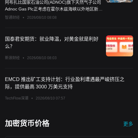
阿布扎比国家石油公司(ADNOC)旗下天然气子公司
Adnoc Gas Plc正考虑在霍尔木兹海峡以外地区新建
一座液化天然气(LNG)出口设施。
智通财经
•
2026/08/10 08:08
国泰君安期货：就业降温，对黄金就是利好
么？
新浪财经
•
2026/08/10 08:03
EMCD 推出矿工支持计划：行业盈利遭遇最严峻挤压之
际，提供最高 3000 万美元支持
TechFlow深潮
•
2026/08/10 07:57
加密货币价格
更多