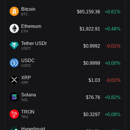
Bitcoin
$65,159.36
+0.61%
BTC
Ethereum
$1,922.91
+0.48%
ETH
Tether USDt
$0.9992
-0.01%
USDT
USDC
$0.9999
+0.00%
USDC
XRP
$1.03
-0.01%
XRP
Solana
$76.76
+0.82%
SOL
TRON
$0.3297
+0.08%
TRX
Hyperliquid