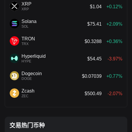
XRP
$1.04
+0.12%
XRP
Solana
$75.41
+2.09%
SOL
TRON
$0.3288
+0.36%
TRX
Hyperliquid
$54.45
-3.97%
HYPE
Dogecoin
$0.07039
+0.77%
DOGE
Zcash
$500.49
-2.07%
ZEC
交易热门币种