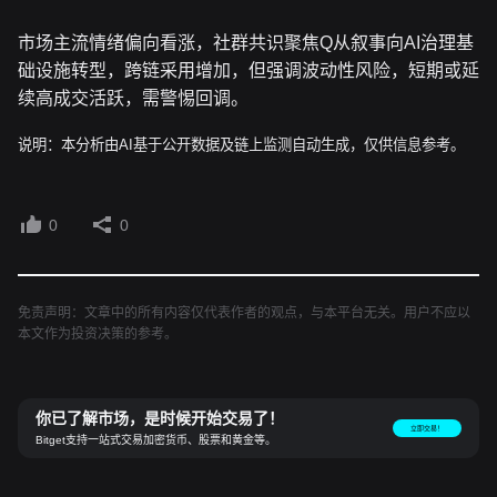
市场主流情绪偏向看涨，社群共识聚焦Q从叙事向AI治理基
础设施转型，跨链采用增加，但强调波动性风险，短期或延
续高成交活跃，需警惕回调。
说明：本分析由AI基于公开数据及链上监测自动生成，仅供信息参考。
0
0
免责声明：文章中的所有内容仅代表作者的观点，与本平台无关。用户不应以
本文作为投资决策的参考。
你已了解市场，是时候开始交易了！
立即交易！
Bitget支持一站式交易加密货币、股票和黄金等。