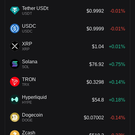
Tether USDt
$0.9992
-0.01%
USDT
USDC
$0.9999
-0.01%
USDC
XRP
$1.04
+0.01%
XRP
Solana
$76.92
+0.75%
SOL
TRON
$0.3298
+0.14%
TRX
Hyperliquid
$54.8
+0.18%
HYPE
Dogecoin
$0.07002
-0.14%
DOGE
Zcash