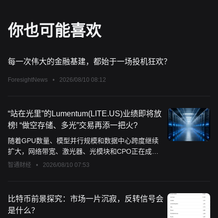
你也可能喜欢
每一次伟大的金融基建，都始于一场投机狂欢？
ForesightNews
•
2026/08/10 08:12
“站在光里”的Lumentum(LITE.US)业绩即将放
榜! “做空存储、多光”交易再添一把火?
随着GPU数量、模型并行规模和数据中心跨度继续
扩大，网络带宽、激光器、光模块和CPO正在成为
新的边际瓶颈。
智通财经
•
2026/08/10 07:53
比特币前景探究：市场一片沉寂，反转信号会
是什么？