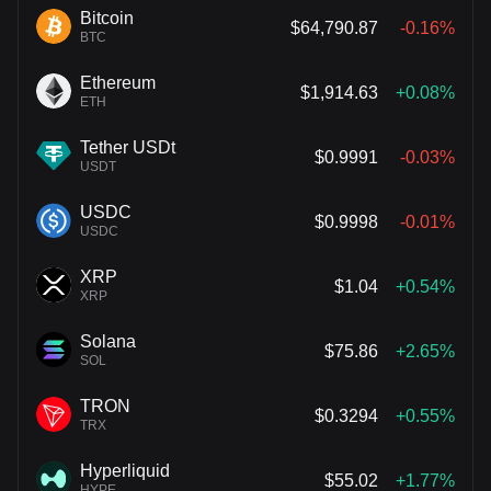
Bitcoin
$64,790.87
-0.16%
BTC
Ethereum
$1,914.63
+0.08%
ETH
Tether USDt
$0.9991
-0.03%
USDT
USDC
$0.9998
-0.01%
USDC
XRP
$1.04
+0.54%
XRP
Solana
$75.86
+2.65%
SOL
TRON
$0.3294
+0.55%
TRX
Hyperliquid
$55.02
+1.77%
HYPE