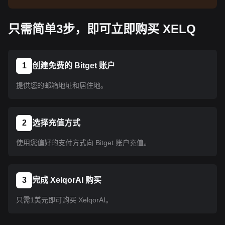
告了解上线信息。币种上线 Bitget 后即可按教程指
示购买。所有已上线 Bitget 的币种均可采用相同的
只需简单3步，即可立即购买 XELQ
操作流程。
1
创建免费的 Bitget 账户
提供您的邮箱地址和居住地。
2
选择充值方式
使用您偏好的支付方式向 Bitget 账户充值。
3
完成 XelqorAI 购买
只需1美元即可购买 XelqorAI。