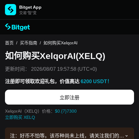
Bitget App
交易“智”变
首页
/
买币指南
/
如何购买XelqorAI
如何购买XelqorAI(XELQ)
更新时间：
2026/08/07 19:57:58
(UTC+0)
注册即可领取欢迎礼包，价值高达
6200 USDT！
立即注册
XelqorAI（XELQ）价格：
$0.{7}7300
立即购买 XELQ
注：好币不怕等。该币种尚未上线，请关注我们的公