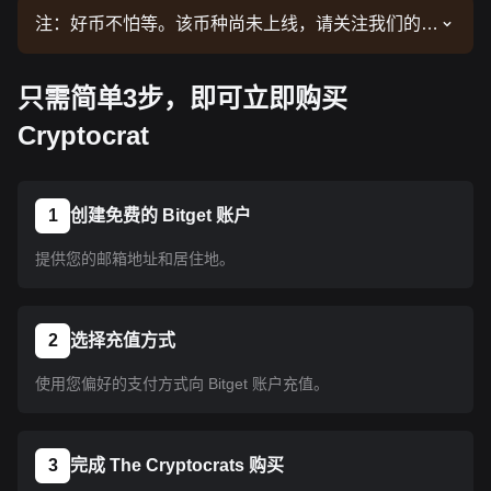
注：好币不怕等。该币种尚未上线，请关注我们的公
告了解上线信息。币种上线 Bitget 后即可按教程指
示购买。所有已上线 Bitget 的币种均可采用相同的
只需简单3步，即可立即购买
操作流程。
Cryptocrat
1
创建免费的 Bitget 账户
提供您的邮箱地址和居住地。
2
选择充值方式
使用您偏好的支付方式向 Bitget 账户充值。
3
完成 The Cryptocrats 购买