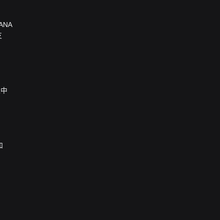
ANA
支
栏中
和