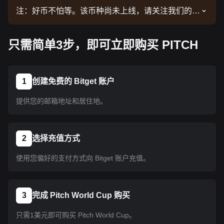
注：好币不怕等。该币种尚未上线，请关注我们的公
告了解上线信息。币种上线 Bitget 后即可按教程指
示购买。所有已上线 Bitget 的币种均可采用相同的
只需简单3步，即可立即购买 PITCH
操作流程。
1
创建免费的 Bitget 账户
提供您的邮箱地址和居住地。
2
选择充值方式
使用您偏好的支付方式向 Bitget 账户充值。
3
完成 Pitch World Cup 购买
只需1美元即可购买 Pitch World Cup。