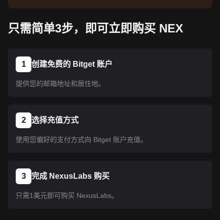
告了解上线信息。币种上线 Bitget 后即可按教程指
示购买。所有已上线 Bitget 的币种均可采用相同的
只需简单3步，即可立即购买 NEX
操作流程。
1
创建免费的 Bitget 账户
提供您的邮箱地址和居住地。
2
选择充值方式
使用您偏好的支付方式向 Bitget 账户充值。
3
完成 NexusLabs 购买
只需1美元即可购买 NexusLabs。