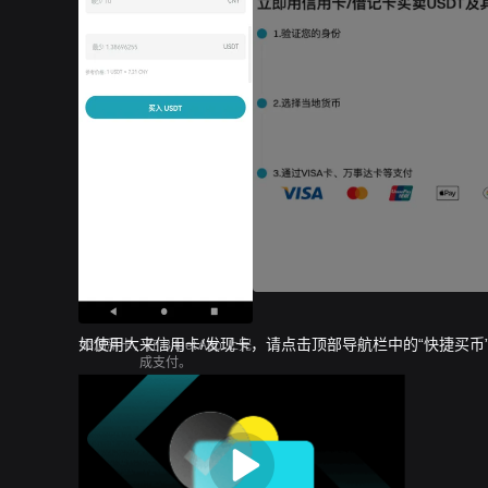
如使用大来信用卡/发现卡，请点击顶部导航栏中的“快捷买币”
添加新卡，在 Bitget App 上完
成支付。