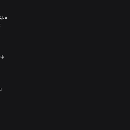
ANA
支
栏中
和